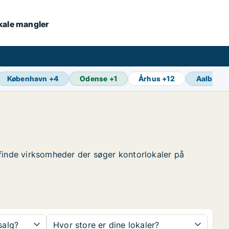
okale mangler
København
+
4
Odense
+
1
Århus
+
12
Aalborg
at finde virksomheder der søger kontorlokaler på
 salg?
Hvor store er dine lokaler?