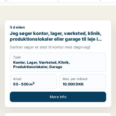
3 d siden
Storkøbenhavn
Jeg søger kontor, lager, værksted, klinik, produktions
Jeg søger kontor, lager, værksted, klinik,
produktionslokaler eller garage til leje i
Holbæk
Gartner søger et sted til kontor med døgnvagt
Type
Kontor, Lager, Værksted, Klinik,
Produktionslokaler, Garage
Areal
Max. per måned
2
50 - 500 m
10.000 DKK
Mere info