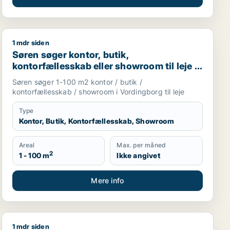
1 mdr siden
 Holbæk eller Gislinge
Søren søger kontor, butik, kontorfællesskab eller show
Søren søger kontor, butik,
kontorfællesskab eller showroom til leje i
Vordingborg
Søren søger 1-100 m2 kontor / butik /
kontorfællesskab / showroom i Vordingborg til leje
Type
Kontor, Butik, Kontorfællesskab, Showroom
Areal
Max. per måned
2
1 - 100 m
Ikke angivet
Mere info
1 mdr siden
 garage til leje i Slangerup, Frederikssund eller Stenløse
 Karlslunde
Rasmus søger kontor, lager, værksted, undervisningsloka