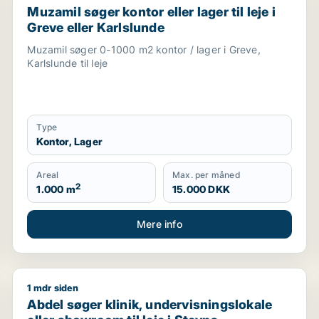
Muzamil søger kontor eller lager til leje i
Greve eller Karlslunde
Muzamil søger 0-1000 m2 kontor / lager i Greve,
Karlslunde til leje
Type
Kontor, Lager
Areal
Max. per måned
2
1.000 m
15.000 DKK
Mere info
1 mdr siden
e i Roskilde
Abdel søger klinik, undervisningslokale eller showroom
Abdel søger klinik, undervisningslokale