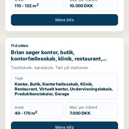
2
110 - 132 m
10.000 DKK
Mere info
11 d siden
 Karlslunde
Brian søger kontor, butik, kontorfællesskab, klinik, r
Brian søger kontor, butik,
kontorfællesskab, klinik, restaurant,
virtuelt kontor, undervisningslokale,
Teorilokale. køreskole. Tæt på stationen
produktionslokaler eller garage til leje i
Nykøbing Falster
Type
Kontor, Butik, Kontorfællesskab, Klinik,
Restaurant, Virtuelt kontor, Undervisningslokale,
Produktionslokaler, Garage
Areal
Max. per måned
2
40 - 170 m
7.000 DKK
Mere info