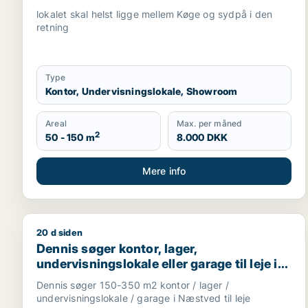
lokalet skal helst ligge mellem Køge og sydpå i den
retning
Type
Kontor, Undervisningslokale, Showroom
Areal
Max. per måned
2
50 - 150 m
8.000 DKK
Mere info
20 d siden
Dennis søger kontor, lager, undervisningslokale ell
Dennis søger kontor, lager,
undervisningslokale eller garage til leje i
Næstved
Dennis søger 150-350 m2 kontor / lager /
undervisningslokale / garage i Næstved til leje