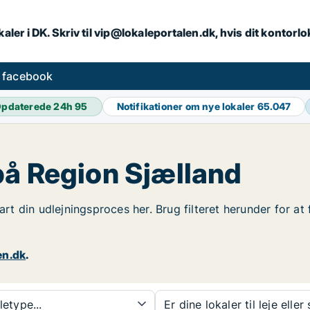
aler i DK. Skriv til vip@lokaleportalen.dk, hvis dit kontorl
å facebook
pdaterede 24h
95
Notifikationer om nye lokaler
65.047
på Region Sjælland
tart din udlejningsproces her. Brug filteret herunder for 
en.dk
.
etype...
Er dine lokaler til leje eller