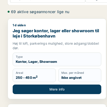
69 aktive søgeannoncer lige nu
1 d siden
Jeg søger kontor, lager eller showroom til leje i 
Jeg søger kontor, lager eller showroom til
leje i Storkøbenhavn
Høj til loft, parkerings mulighed, store adgang/dobbel
dør.
Type
Kontor, Lager, Showroom
Areal
Max. per måned
2
250 - 450 m
Ikke angivet
Mere info