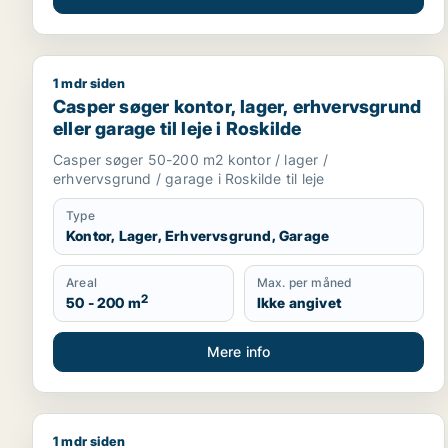
1 mdr siden
Casper søger kontor, lager, erhvervsgrund eller gara
Casper søger kontor, lager, erhvervsgrund
eller garage til leje i Roskilde
Casper søger 50-200 m2 kontor / lager /
erhvervsgrund / garage i Roskilde til leje
Type
Kontor, Lager, Erhvervsgrund, Garage
Areal
Max. per måned
2
50 - 200 m
Ikke angivet
Mere info
1 mdr siden
Zeki søger kontor, lager, værksted, kontorfællesska