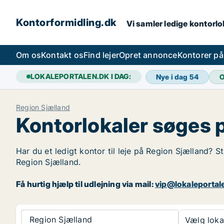
Kontorformidling.dk
Vi samler ledige kontorlok
Om os
Kontakt os
Find lejer
Opret annonce
Kontorer p
LOKALEPORTALEN.DK I DAG:
Nye i dag
54
O
Region Sjælland
Kontorlokaler søges 
Har du et ledigt kontor til leje på Region Sjælland? S
Region Sjælland.
Få hurtig hjælp til udlejning via mail:
vip@lokaleportal
Region Sjælland
Vælg lokal