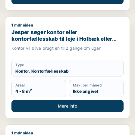
1 mdr siden
ge til leje i Roskilde
Jesper søger kontor eller kontorfællesskab til leje i
Jesper søger kontor eller
kontorfællesskab til leje i Holbæk eller
Gislinge
Kontor vil blive brugt en til 2 gange om ugen
Type
Kontor, Kontorfællesskab
Areal
Max. per måned
2
4 - 8 m
Ikke angivet
Mere info
1 mdr siden
b, undervisningslokale, showroom, produktionslokaler eller
Muzamil søger kontor eller lager til leje i Greve eller