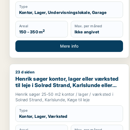
Type
Kontor, Lager, Undervisningslokale, Garage
Areal
Max. per måned
2
150 - 350 m
Ikke angivet
Mere info
23 d siden
Henrik søger kontor, lager eller værksted til leje i
Henrik søger kontor, lager eller værksted
til leje i Solrød Strand, Karlslunde eller
Køge
Henrik søger 25-50 m2 kontor / lager / værksted i
Solrød Strand, Karlslunde, Køge til leje
Type
Kontor, Lager, Værksted
Areal
Max. per måned