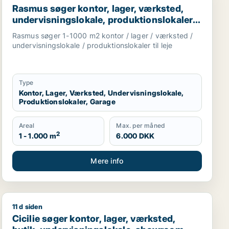
Rasmus søger kontor, lager, værksted,
undervisningslokale, produktionslokaler
eller garage til leje i Slangerup,
Rasmus søger 1-1000 m2 kontor / lager / værksted /
Frederikssund eller Ølstykke m.fl.
undervisningslokale / produktionslokaler til leje
Type
Kontor, Lager, Værksted, Undervisningslokale,
Produktionslokaler, Garage
Areal
Max. per måned
2
1 - 1.000 m
6.000 DKK
Mere info
11 d siden
 til leje i Stevns
Cicilie søger kontor, lager, værksted, butik, undervisn
Cicilie søger kontor, lager, værksted,