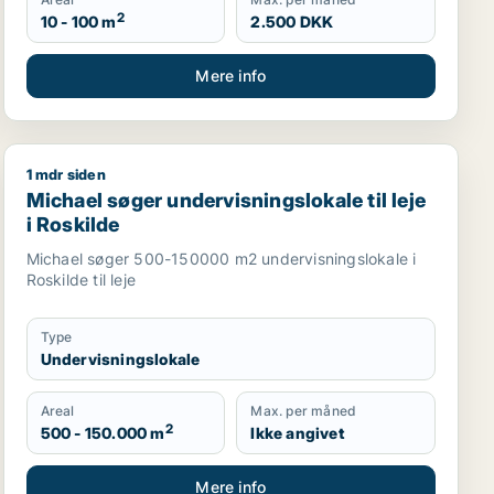
2
10 - 100 m
2.500 DKK
Mere info
1 mdr siden
estaurant, virtuelt kontor, undervisningslokale, produktions
Michael søger undervisningslokale til leje i Roskilde
Michael søger undervisningslokale til leje
i Roskilde
Michael søger 500-150000 m2 undervisningslokale i
Roskilde til leje
Type
Undervisningslokale
Areal
Max. per måned
2
500 - 150.000 m
Ikke angivet
Mere info