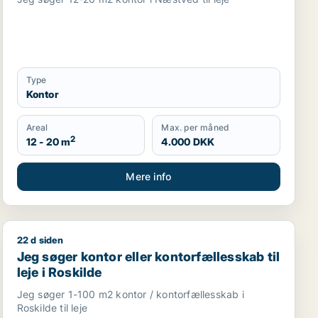
Type
Kontor
Areal
Max. per måned
2
12 - 20 m
4.000 DKK
Mere info
22 d siden
alg i Greve
Jeg søger kontor eller kontorfællesskab til leje i Roski
Jeg søger kontor eller kontorfællesskab til
leje i Roskilde
Jeg søger 1-100 m2 kontor / kontorfællesskab i
Roskilde til leje