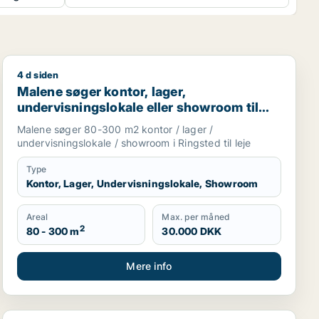
4 d siden
lokaler eller garage til leje i Holbæk
Malene søger kontor, lager, undervisningslokale eller s
Malene søger kontor, lager,
undervisningslokale eller showroom til
leje i Ringsted
Malene søger 80-300 m2 kontor / lager /
undervisningslokale / showroom i Ringsted til leje
Type
Kontor, Lager, Undervisningslokale, Showroom
Areal
Max. per måned
2
80 - 300 m
30.000 DKK
Mere info