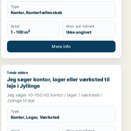
Type
Kontor, Kontorfællesskab
Areal
Max. per måned
2
1 - 100 m
Ikke angivet
Mere info
1 mdr siden
Greve, Solrød Strand eller Køge
Jeg søger kontor, lager eller værksted til leje i Jylling
Jeg søger kontor, lager eller værksted til
leje i Jyllinge
Jeg søger 10-100 m2 kontor / lager / værksted i
Jyllinge til leje
Type
Kontor, Lager, Værksted
Areal
Max. per måned