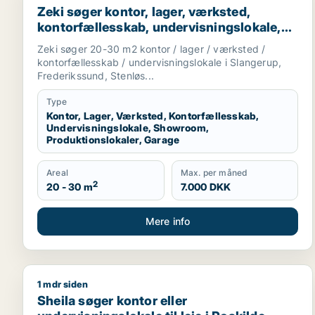
Zeki søger kontor, lager, værksted,
kontorfællesskab, undervisningslokale,
showroom, produktionslokaler eller
Zeki søger 20-30 m2 kontor / lager / værksted /
garage til leje i Slangerup, Frederikssund
kontorfællesskab / undervisningslokale i Slangerup,
eller Stenløse m.fl.
Frederikssund, Stenløs...
Type
Kontor, Lager, Værksted, Kontorfællesskab,
Undervisningslokale, Showroom,
Produktionslokaler, Garage
Areal
Max. per måned
2
20 - 30 m
7.000 DKK
Mere info
1 mdr siden
Sheila søger kontor eller undervisningslokale til lej
Sheila søger kontor eller