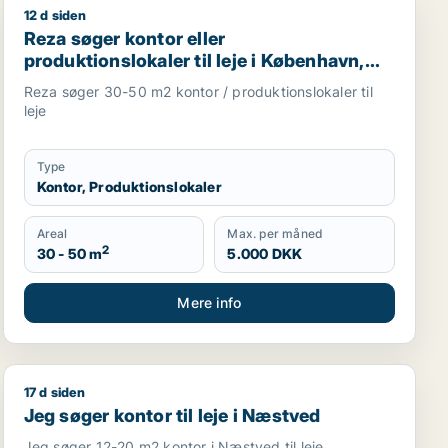
12 d siden
aler til leje i Roskilde eller Lejre
Reza søger kontor eller produktionslokaler til leje i K
Reza søger kontor eller
produktionslokaler til leje i København,
Frederiksberg eller Ørestad m.fl.
Reza søger 30-50 m2 kontor / produktionslokaler til
leje
Type
Kontor, Produktionslokaler
Areal
Max. per måned
2
30 - 50 m
5.000 DKK
Mere info
17 d siden
tionslokaler eller garage til leje i Roskilde
Jeg søger kontor til leje i Næstved
Jeg søger kontor til leje i Næstved
Jeg søger 12-20 m2 kontor i Næstved til leje