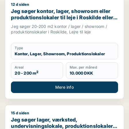
12 d siden
Jeg søger kontor, lager, showroom eller produktionslok
Jeg søger kontor, lager, showroom eller
produktionslokaler til leje i Roskilde eller
Lejre
Jeg søger 20-200 m2 kontor / lager / showroom /
produktionslokaler i Roskilde, Lejre til leje
Type
Kontor, Lager, Showroom, Produktionslokaler
Areal
Max. per måned
2
20 - 200 m
10.000 DKK
Mere info
15 d siden
om til leje i Køge
Jeg søger lager, værksted, undervisningslokale, produk
Jeg søger lager, værksted,
undervisningslokale, produktionslokaler