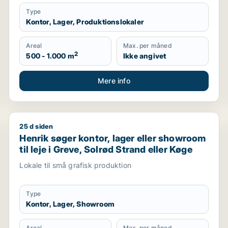
Type
Kontor, Lager, Produktionslokaler
Areal
Max. per måned
2
500 - 1.000 m
Ikke angivet
Mere info
25 d siden
 Solrød Strand, Karlslunde eller Køge
Henrik søger kontor, lager eller showroom til leje i 
Henrik søger kontor, lager eller showroom
til leje i Greve, Solrød Strand eller Køge
Lokale til små grafisk produktion
Type
Kontor, Lager, Showroom
Areal
Max. per måned