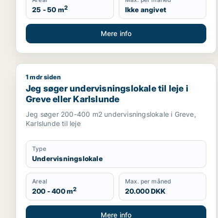
2
25 - 50 m
Ikke angivet
Mere info
1 mdr siden
Jeg søger undervisningslokale til leje i Greve eller
Jeg søger undervisningslokale til leje i
Greve eller Karlslunde
Jeg søger 200-400 m2 undervisningslokale i Greve,
Karlslunde til leje
Type
Undervisningslokale
Areal
Max. per måned
2
200 - 400 m
20.000 DKK
Mere info