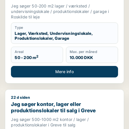
eller garage til leje i Roskilde
Jeg søger 50-200 m2 lager / værksted /
undervisningslokale / produktionslokaler / garage i
Roskilde til leje
Type
Lager, Værksted, Undervisningslokale,
Produktionslokaler, Garage
Areal
Max. per måned
2
50 - 200 m
10.000 DKK
Mere info
22 d siden
er garage til leje i Næstved
Jeg søger kontor, lager eller produktionslokaler til s
Jeg søger kontor, lager eller
produktionslokaler til salg i Greve
Jeg søger 500-1000 m2 kontor / lager /
produktionslokaler i Greve til salg