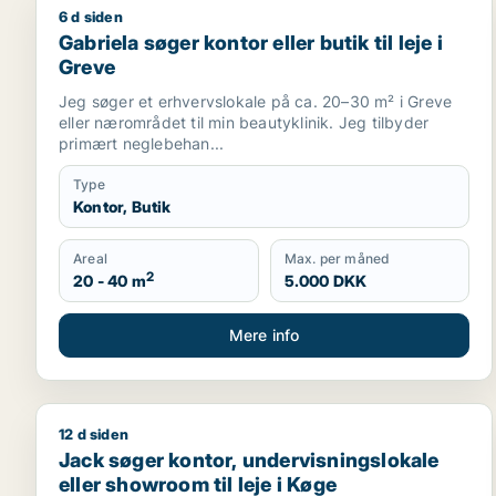
6 d siden
Gabriela søger kontor eller butik til leje i Greve
Gabriela søger kontor eller butik til leje i
Greve
Jeg søger et erhvervslokale på ca. 20–30 m² i Greve
eller nærområdet til min beautyklinik. Jeg tilbyder
primært neglebehan...
Type
Kontor, Butik
Areal
Max. per måned
2
20 - 40 m
5.000 DKK
Mere info
12 d siden
Jack søger kontor, undervisningslokale eller showro
Jack søger kontor, undervisningslokale
eller showroom til leje i Køge