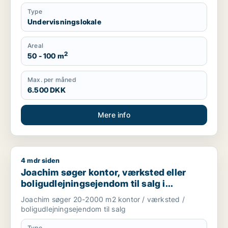
Type
Undervisningslokale
Areal
2
50 - 100 m
Max. per måned
6.500 DKK
Mere info
4 mdr siden
Joachim søger kontor, værksted eller boligudlejningsejendom
Joachim søger kontor, værksted eller
boligudlejningsejendom til salg i
Storkøbenhavn
Joachim søger 20-2000 m2 kontor / værksted /
boligudlejningsejendom til salg
Type