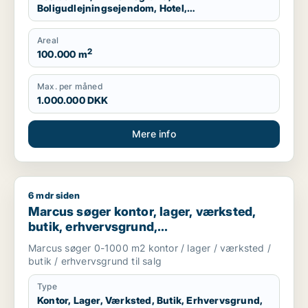
Boligudlejningsejendom, Hotel,
Produktionslokaler, Garage
Areal
2
100.000 m
Max. per måned
1.000.000 DKK
Mere info
6 mdr siden
Marcus søger kontor, lager, værksted, butik, erhvervsgrund, 
Marcus søger kontor, lager, værksted,
butik, erhvervsgrund,
boligudlejningsejendom,
Marcus søger 0-1000 m2 kontor / lager / værksted /
produktionslokaler eller garage til salg i
butik / erhvervsgrund til salg
Storkøbenhavn
Type
Kontor, Lager, Værksted, Butik, Erhvervsgrund,