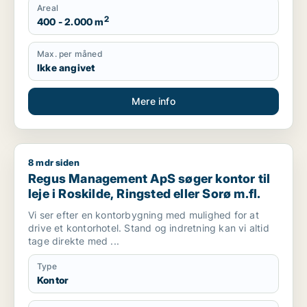
Areal
2
400 - 2.000 m
Max. per måned
Ikke angivet
Mere info
8 mdr siden
Regus Management ApS søger kontor til leje i Roskilde, Rings
Regus Management ApS søger kontor til
leje i Roskilde, Ringsted eller Sorø m.fl.
Vi ser efter en kontorbygning med mulighed for at
drive et kontorhotel. Stand og indretning kan vi altid
tage direkte med ...
Type
Kontor