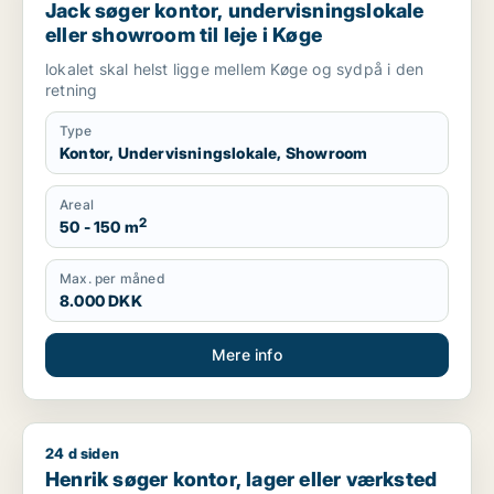
Jack søger kontor, undervisningslokale
eller showroom til leje i Køge
lokalet skal helst ligge mellem Køge og sydpå i den
retning
Type
Kontor, Undervisningslokale, Showroom
Areal
2
50 - 150 m
Max. per måned
8.000 DKK
Mere info
24 d siden
Henrik søger kontor, lager eller værksted til leje i Solrød Str
Henrik søger kontor, lager eller værksted