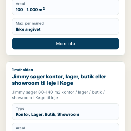
Areal
2
100 - 1.000 m
Max. per måned
Ikke angivet
Mere info
1 mdr siden
Jimmy søger kontor, lager, butik eller showroom til leje i Køg
Jimmy søger kontor, lager, butik eller
showroom til leje i Køge
Jimmy søger 80-140 m2 kontor / lager / butik /
showroom i Køge til leje
Type
Kontor, Lager, Butik, Showroom
Areal