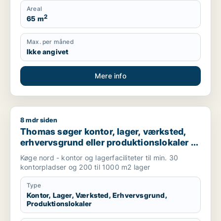
Areal
2
65 m
Max. per måned
Ikke angivet
Mere info
8 mdr siden
Thomas søger kontor, lager, værksted, erhvervsgrund eller pr
Thomas søger kontor, lager, værksted,
erhvervsgrund eller produktionslokaler til
salg i Køge
Køge nord - kontor og lagerfaciliteter til min. 30
kontorpladser og 200 til 1000 m2 lager
Type
Kontor, Lager, Værksted, Erhvervsgrund,
Produktionslokaler