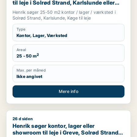
til leje i Solrød Strand, Karlslunde eller
Køge
Henrik søger 25-50 m2 kontor / lager / værksted i
Solrød Strand, Karlslunde, Køge til leje
Type
Kontor, Lager, Værksted
Areal
2
25 - 50 m
Max. per måned
Ikke angivet
Mere info
26 d siden
Henrik søger kontor, lager eller showroom til leje i Greve, So
Henrik søger kontor, lager eller
showroom til leje i Greve, Solrød Strand