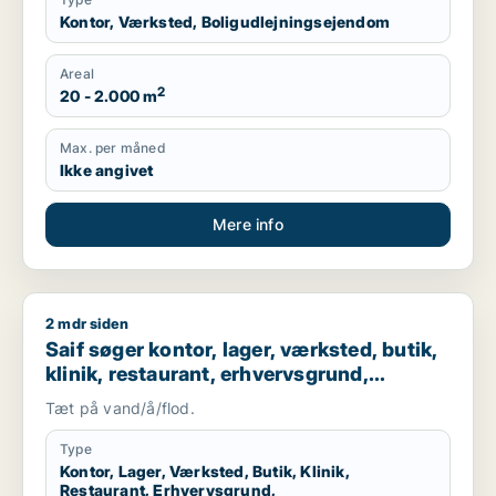
Kontor, Værksted, Boligudlejningsejendom
Areal
2
20 - 2.000 m
Max. per måned
Ikke angivet
Mere info
2 mdr siden
Saif søger kontor, lager, værksted, butik, klinik, restaurant
Saif søger kontor, lager, værksted, butik,
klinik, restaurant, erhvervsgrund,
boligudlejningsejendom, hotel,
Tæt på vand/å/flod.
produktionslokaler eller garage til salg i
Storkøbenhavn
Type
Kontor, Lager, Værksted, Butik, Klinik,
Restaurant, Erhvervsgrund,