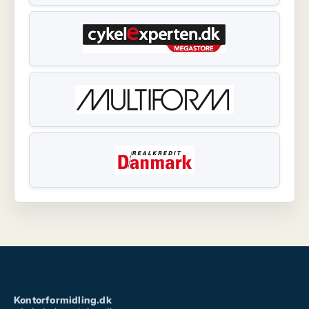
Kontorformidling.dk