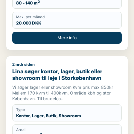
2
80 - 140 m
Max. per måned
20.000 DKK
Mere info
2 mdr siden
Lina søger kontor, lager, butik eller showroom til leje i Stor
Lina søger kontor, lager, butik eller
showroom til leje i Storkøbenhavn
Vi søger lager eller showroom Kvm pris max 850kr
Mellem 170 kvm til 400kvm. Område kbh og stor
København. Til brudekjo...
Type
Kontor, Lager, Butik, Showroom
Areal