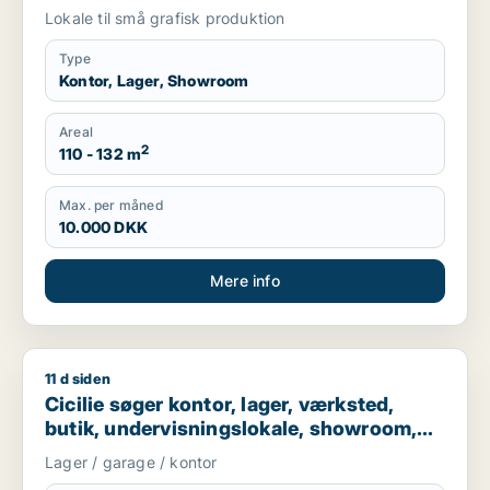
eller Køge
Lokale til små grafisk produktion
Type
Kontor, Lager, Showroom
Areal
2
110 - 132 m
Max. per måned
10.000 DKK
Mere info
11 d siden
Cicilie søger kontor, lager, værksted, butik, undervisningslo
Cicilie søger kontor, lager, værksted,
butik, undervisningslokale, showroom,
erhvervsgrund, produktionslokaler eller
Lager / garage / kontor
garage til leje i Region Sjælland eller