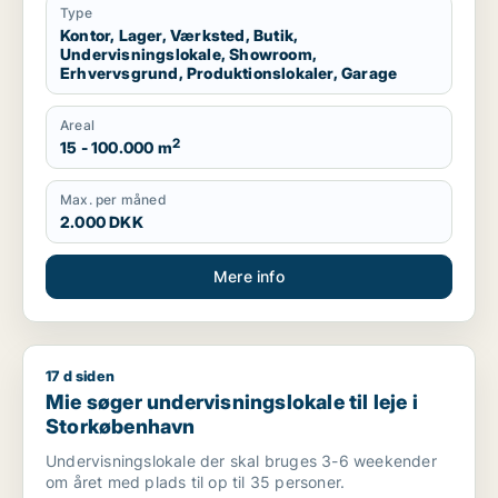
Nordsjælland
Type
Kontor, Lager, Værksted, Butik,
Undervisningslokale, Showroom,
Erhvervsgrund, Produktionslokaler, Garage
Areal
2
15 - 100.000 m
Max. per måned
2.000 DKK
Mere info
17 d siden
Mie søger undervisningslokale til leje i Storkøbenhavn
Mie søger undervisningslokale til leje i
Storkøbenhavn
Undervisningslokale der skal bruges 3-6 weekender
om året med plads til op til 35 personer.