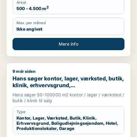
Areal
2
500 - 4.500 m
Max. per måned
Ikke angivet
Mere info
9 mdr siden
Hans søger kontor, lager, værksted, butik, klinik, erhvervsgr
Hans søger kontor, lager, værksted, butik,
klinik, erhvervsgrund,
boligudlejningsejendom, hotel,
Hans søger 50-100000 m2 kontor / lager / værksted /
produktionslokaler eller garage til salg i
butik / klinik til salg
Region Sjælland
Type
Kontor, Lager, Værksted, Butik, Klinik,
Erhvervsgrund, Boligudlejningsejendom, Hotel,
Produktionslokaler, Garage