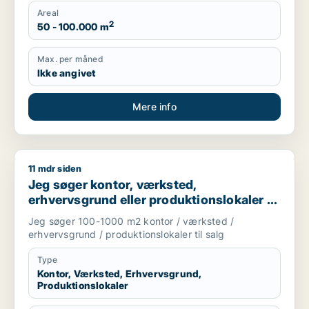
Areal
2
50 - 100.000 m
Max. per måned
Ikke angivet
Mere info
11 mdr siden
Jeg søger kontor, værksted, erhvervsgrund eller produktionsl
Jeg søger kontor, værksted,
erhvervsgrund eller produktionslokaler til
salg i Storkøbenhavn
Jeg søger 100-1000 m2 kontor / værksted /
erhvervsgrund / produktionslokaler til salg
Type
Kontor, Værksted, Erhvervsgrund,
Produktionslokaler