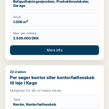
Boligudlejningsejendom, Produktionslokaler,
Garage
Areal
2
1.000 m
Max. per måned
2.500.000 DKK
Mere info
22 d siden
Per søger kontor eller kontorfællesskab til leje i Køge
Per søger kontor eller kontorfællesskab
til leje i Køge
Mulighed for lån af møde lokale
Type
Kontor, Kontorfællesskab