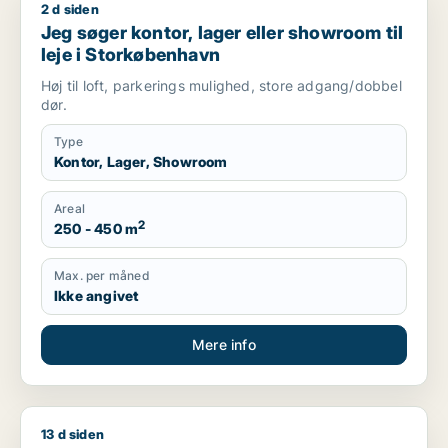
2 d siden
Jeg søger kontor, lager eller showroom til leje i Storkøbenha
Jeg søger kontor, lager eller showroom til
leje i Storkøbenhavn
Høj til loft, parkerings mulighed, store adgang/dobbel
dør.
Type
Kontor, Lager, Showroom
Areal
2
250 - 450 m
Max. per måned
Ikke angivet
Mere info
13 d siden
Jack søger kontor, undervisningslokale eller showroom til lej