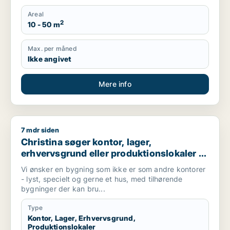
Areal
2
10 - 50 m
Max. per måned
Ikke angivet
Mere info
7 mdr siden
Christina søger kontor, lager, erhvervsgrund eller produktionsl
Christina søger kontor, lager,
erhvervsgrund eller produktionslokaler til
salg i Greve, Solrød Strand eller
Vi ønsker en bygning som ikke er som andre kontorer
Karlslunde m.fl.
- lyst, specielt og gerne et hus, med tilhørende
bygninger der kan bru...
Type
Kontor, Lager, Erhvervsgrund,
Produktionslokaler