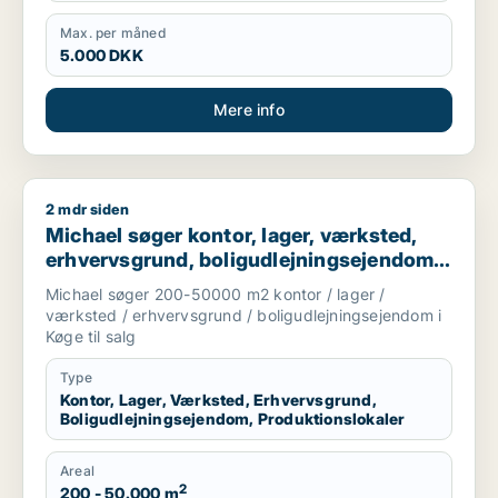
Max. per måned
5.000 DKK
Mere info
2 mdr siden
Michael søger kontor, lager, værksted, erhvervsgrund, boligu
Michael søger kontor, lager, værksted,
erhvervsgrund, boligudlejningsejendom
eller produktionslokaler til salg i Køge
Michael søger 200-50000 m2 kontor / lager /
værksted / erhvervsgrund / boligudlejningsejendom i
Køge til salg
Type
Kontor, Lager, Værksted, Erhvervsgrund,
Boligudlejningsejendom, Produktionslokaler
Areal
2
200 - 50.000 m