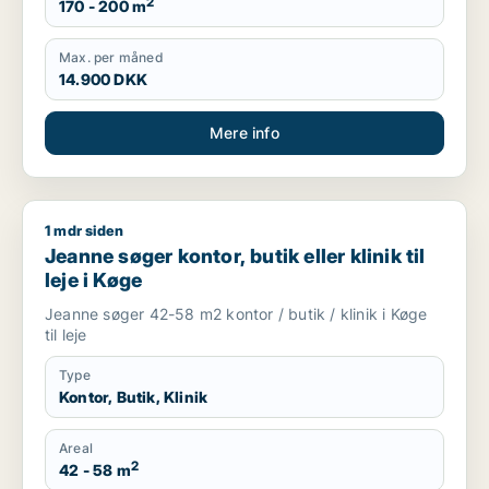
2
170 - 200 m
Max. per måned
14.900 DKK
Mere info
1 mdr siden
Jeanne søger kontor, butik eller klinik til leje i Køge
Jeanne søger kontor, butik eller klinik til
leje i Køge
Jeanne søger 42-58 m2 kontor / butik / klinik i Køge
til leje
Type
Kontor, Butik, Klinik
Areal
2
42 - 58 m