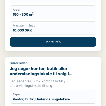
Areal
2
150 - 300 m
Max. per måned
10.000 DKK
Mere info
8 mdr siden
Jeg søger kontor, butik eller undervisningslokale til salg i S
Jeg søger kontor, butik eller
undervisningslokale til salg i
Storkøbenhavn, Nordsjælland eller Fyn
Jeg søger 0-65 m2 kontor / butik /
m.fl.
undervisningslokale til salg
Type
Kontor, Butik, Undervisningslokale