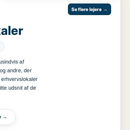
Se flere lejere
→
aler
usindvis af
og andre, der
 erhvervslokaler
itte udsnit af de
e →