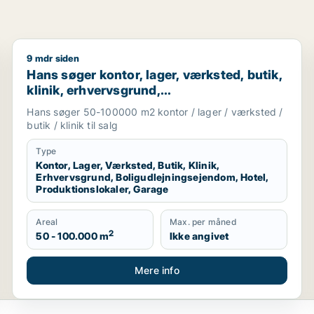
9 mdr siden
visningslokale, showroom, erhvervsgrund, produktionslokale
Hans søger kontor, lager, værksted, butik, klinik, er
Hans søger kontor, lager, værksted, butik,
klinik, erhvervsgrund,
boligudlejningsejendom, hotel,
Hans søger 50-100000 m2 kontor / lager / værksted /
produktionslokaler eller garage til salg i
butik / klinik til salg
Region Sjælland
Type
Kontor, Lager, Værksted, Butik, Klinik,
Erhvervsgrund, Boligudlejningsejendom, Hotel,
Produktionslokaler, Garage
Areal
Max. per måned
2
50 - 100.000 m
Ikke angivet
Mere info