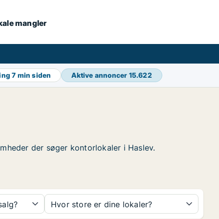
okale mangler
ring
7 min siden
Aktive annoncer
15.622
ksomheder der søger kontorlokaler i Haslev.
 salg?
Hvor store er dine lokaler?