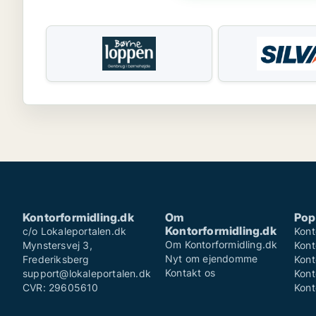
Kontorformidling.dk
Om
Pop
Kontorformidling.dk
c/o Lokaleportalen.dk
Kont
Om Kontorformidling.dk
Mynstersvej 3,
Kont
Nyt om ejendomme
Frederiksberg
Kont
Kontakt os
support@lokaleportalen.dk
Kont
CVR: 29605610
Kont