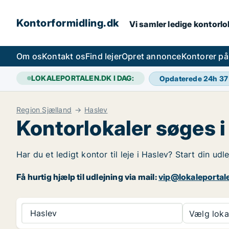
Kontorformidling.dk
Vi samler ledige kontorlok
Om os
Kontakt os
Find lejer
Opret annonce
Kontorer p
LOKALEPORTALEN.DK I DAG:
Opdaterede 24h
37
Region Sjælland
Haslev
Kontorlokaler søges i
Har du et ledigt kontor til leje i Haslev? Start din ud
Få hurtig hjælp til udlejning via mail:
vip@lokaleportal
Haslev
Vælg lokal