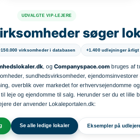
UDVALGTE VIP-LEJERE
irksomheder søger lok
+150.000 virksomheder i databasen
+1.400 udlejninger årligt
mhedslokaler.dk
Companyspace.com
, og
bruges af t
ksomheder, sundhedsvirksomheder, ejendomsinvestorer 
ning, overblik over markedet for erhvervsejendomme og
il leje og ejendomme til salg. Herunder ser du et lille b
lejere der anvender Lokaleportalen.dk:
g
Se alle ledige lokaler
Eksempler på udlejer