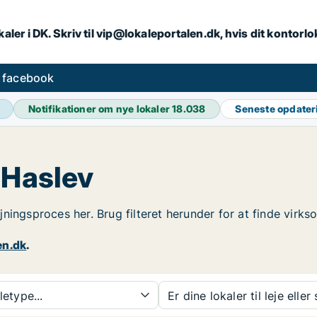
aler i DK. Skriv til vip@lokaleportalen.dk, hvis dit kontorl
å facebook
Notifikationer om nye lokaler
18.038
Seneste opdate
 Haslev
lejningsproces her. Brug filteret herunder for at finde vir
en.dk
.
etype...
Er dine lokaler til leje eller