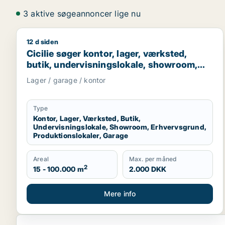
3 aktive søgeannoncer lige nu
12 d siden
Cicilie søger kontor, lager, værksted, butik, under
Cicilie søger kontor, lager, værksted,
butik, undervisningslokale, showroom,
erhvervsgrund, produktionslokaler eller
Lager / garage / kontor
garage til leje i Region Sjælland eller
Nordsjælland
Type
Kontor, Lager, Værksted, Butik,
Undervisningslokale, Showroom, Erhvervsgrund,
Produktionslokaler, Garage
Areal
Max. per måned
2
15 - 100.000 m
2.000 DKK
Mere info