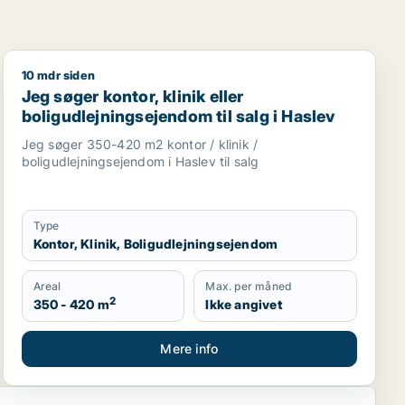
10 mdr siden
r eller garage til leje i Region Sjælland eller Nordsjællan
hvervsgrund, boligudlejningsejendom, hotel, produktionsloka
Jeg søger kontor, klinik eller boligudlejningsejendom ti
Jeg søger kontor, klinik eller
boligudlejningsejendom til salg i Haslev
Jeg søger 350-420 m2 kontor / klinik /
boligudlejningsejendom i Haslev til salg
Type
Kontor, Klinik, Boligudlejningsejendom
Areal
Max. per måned
2
350 - 420 m
Ikke angivet
Mere info