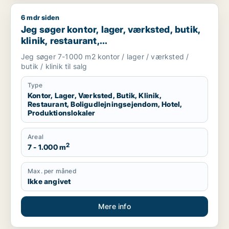
6 mdr siden
Jeg søger kontor, lager, værksted, butik, klinik, restaurant, 
Jeg søger kontor, lager, værksted, butik,
klinik, restaurant,
boligudlejningsejendom, hotel eller
Jeg søger 7-1000 m2 kontor / lager / værksted /
produktionslokaler til salg i Vordingborg,
butik / klinik til salg
Guldborgsund eller Lolland
Type
Kontor, Lager, Værksted, Butik, Klinik,
Restaurant, Boligudlejningsejendom, Hotel,
Produktionslokaler
Areal
2
7 - 1.000 m
Max. per måned
Ikke angivet
Mere info