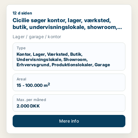
12 d siden
Cicilie søger kontor, lager, værksted, butik, undervisningslo
Cicilie søger kontor, lager, værksted,
butik, undervisningslokale, showroom,
erhvervsgrund, produktionslokaler eller
Lager / garage / kontor
garage til leje i Region Sjælland eller
Nordsjælland
Type
Kontor, Lager, Værksted, Butik,
Undervisningslokale, Showroom,
Erhvervsgrund, Produktionslokaler, Garage
Areal
2
15 - 100.000 m
Max. per måned
2.000 DKK
Mere info