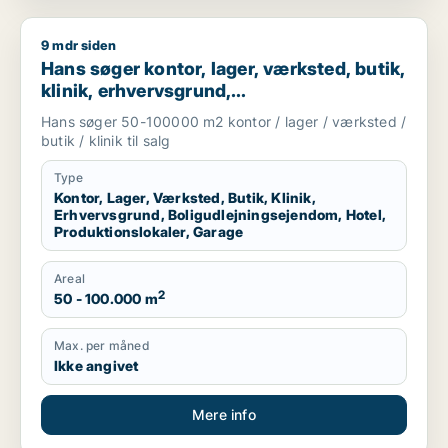
9 mdr siden
Hans søger kontor, lager, værksted, butik, klinik, erhvervsgr
Hans søger kontor, lager, værksted, butik,
klinik, erhvervsgrund,
boligudlejningsejendom, hotel,
Hans søger 50-100000 m2 kontor / lager / værksted /
produktionslokaler eller garage til salg i
butik / klinik til salg
Region Sjælland
Type
Kontor, Lager, Værksted, Butik, Klinik,
Erhvervsgrund, Boligudlejningsejendom, Hotel,
Produktionslokaler, Garage
Areal
2
50 - 100.000 m
Max. per måned
Ikke angivet
Mere info