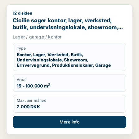
12 d siden
Cicilie søger kontor, lager, værksted, butik, undervisningslo
Cicilie søger kontor, lager, værksted,
butik, undervisningslokale, showroom,
erhvervsgrund, produktionslokaler eller
Lager / garage / kontor
garage til leje i Region Sjælland eller
Nordsjælland
Type
Kontor, Lager, Værksted, Butik,
Undervisningslokale, Showroom,
Erhvervsgrund, Produktionslokaler, Garage
Areal
2
15 - 100.000 m
Max. per måned
2.000 DKK
Mere info