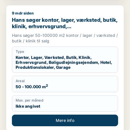
9 mdr siden
Hans søger kontor, lager, værksted, butik, klinik, erhvervsgr
Hans søger kontor, lager, værksted, butik,
klinik, erhvervsgrund,
boligudlejningsejendom, hotel,
Hans søger 50-100000 m2 kontor / lager / værksted /
produktionslokaler eller garage til salg i
butik / klinik til salg
Region Sjælland
Type
Kontor, Lager, Værksted, Butik, Klinik,
Erhvervsgrund, Boligudlejningsejendom, Hotel,
Produktionslokaler, Garage
Areal
2
50 - 100.000 m
Max. per måned
Ikke angivet
Mere info