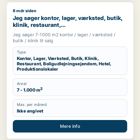
6 mdr siden
Jeg søger kontor, lager, værksted, butik, klinik, restaurant, 
Jeg søger kontor, lager, værksted, butik,
klinik, restaurant,
boligudlejningsejendom, hotel eller
Jeg søger 7-1000 m2 kontor / lager / værksted /
produktionslokaler til salg i Vordingborg,
butik / klinik til salg
Guldborgsund eller Lolland
Type
Kontor, Lager, Værksted, Butik, Klinik,
Restaurant, Boligudlejningsejendom, Hotel,
Produktionslokaler
Areal
2
7 - 1.000 m
Max. per måned
Ikke angivet
Mere info