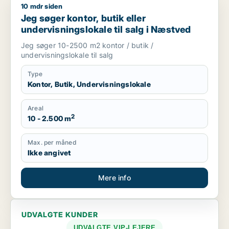
10 mdr siden
Jeg søger kontor, butik eller undervisningslokale til salg i 
Jeg søger kontor, butik eller
undervisningslokale til salg i Næstved
Jeg søger 10-2500 m2 kontor / butik /
undervisningslokale til salg
Type
Kontor, Butik, Undervisningslokale
Areal
2
10 - 2.500 m
Max. per måned
Ikke angivet
Mere info
UDVALGTE KUNDER
UDVALGTE VIP-LEJERE