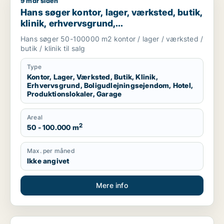
9 mdr siden
Hans søger kontor, lager, værksted, butik, klinik, erhvervsgr
Hans søger kontor, lager, værksted, butik,
klinik, erhvervsgrund,
boligudlejningsejendom, hotel,
Hans søger 50-100000 m2 kontor / lager / værksted /
produktionslokaler eller garage til salg i
butik / klinik til salg
Region Sjælland
Type
Kontor, Lager, Værksted, Butik, Klinik,
Erhvervsgrund, Boligudlejningsejendom, Hotel,
Produktionslokaler, Garage
Areal
2
50 - 100.000 m
Max. per måned
Ikke angivet
Mere info