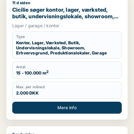
11 d siden
Cicilie søger kontor, lager, værksted, butik, undervisningslo
Cicilie søger kontor, lager, værksted,
butik, undervisningslokale, showroom,
erhvervsgrund, produktionslokaler eller
Lager / garage / kontor
garage til leje i Region Sjælland eller
Nordsjælland
Type
Kontor, Lager, Værksted, Butik,
Undervisningslokale, Showroom,
Erhvervsgrund, Produktionslokaler, Garage
Areal
2
15 - 100.000 m
Max. per måned
2.000 DKK
Mere info