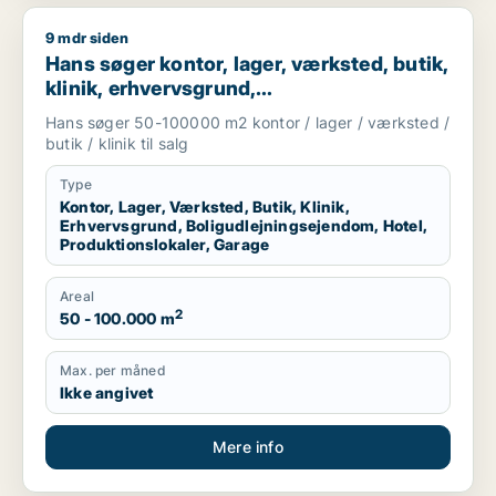
9 mdr siden
Hans søger kontor, lager, værksted, butik, klinik, erhvervsgr
Hans søger kontor, lager, værksted, butik,
klinik, erhvervsgrund,
boligudlejningsejendom, hotel,
Hans søger 50-100000 m2 kontor / lager / værksted /
produktionslokaler eller garage til salg i
butik / klinik til salg
Region Sjælland
Type
Kontor, Lager, Værksted, Butik, Klinik,
Erhvervsgrund, Boligudlejningsejendom, Hotel,
Produktionslokaler, Garage
Areal
2
50 - 100.000 m
Max. per måned
Ikke angivet
Mere info