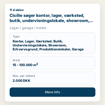
11 d siden
Cicilie søger kontor, lager, værksted, butik, undervisningslo
Cicilie søger kontor, lager, værksted,
butik, undervisningslokale, showroom,
erhvervsgrund, produktionslokaler eller
Lager / garage / kontor
garage til leje i Region Sjælland eller
Nordsjælland
Type
Kontor, Lager, Værksted, Butik,
Undervisningslokale, Showroom,
Erhvervsgrund, Produktionslokaler, Garage
Areal
2
15 - 100.000 m
Max. per måned
2.000 DKK
Mere info