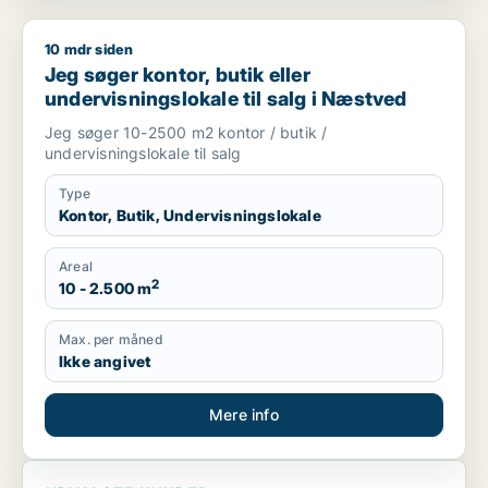
10 mdr siden
Jeg søger kontor, butik eller undervisningslokale til salg i 
Jeg søger kontor, butik eller
undervisningslokale til salg i Næstved
Jeg søger 10-2500 m2 kontor / butik /
undervisningslokale til salg
Type
Kontor, Butik, Undervisningslokale
Areal
2
10 - 2.500 m
Max. per måned
Ikke angivet
Mere info