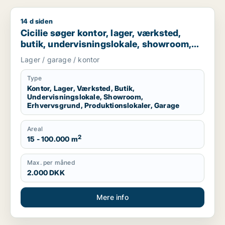
14 d siden
Cicilie søger kontor, lager, værksted, butik, undervisningslo
Cicilie søger kontor, lager, værksted,
butik, undervisningslokale, showroom,
erhvervsgrund, produktionslokaler eller
Lager / garage / kontor
garage til leje i Region Sjælland eller
Nordsjælland
Type
Kontor, Lager, Værksted, Butik,
Undervisningslokale, Showroom,
Erhvervsgrund, Produktionslokaler, Garage
Areal
2
15 - 100.000 m
Max. per måned
2.000 DKK
Mere info