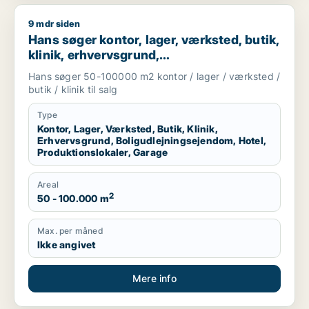
9 mdr siden
Hans søger kontor, lager, værksted, butik, klinik, erhvervsgr
Hans søger kontor, lager, værksted, butik,
klinik, erhvervsgrund,
boligudlejningsejendom, hotel,
Hans søger 50-100000 m2 kontor / lager / værksted /
produktionslokaler eller garage til salg i
butik / klinik til salg
Region Sjælland
Type
Kontor, Lager, Værksted, Butik, Klinik,
Erhvervsgrund, Boligudlejningsejendom, Hotel,
Produktionslokaler, Garage
Areal
2
50 - 100.000 m
Max. per måned
Ikke angivet
Mere info