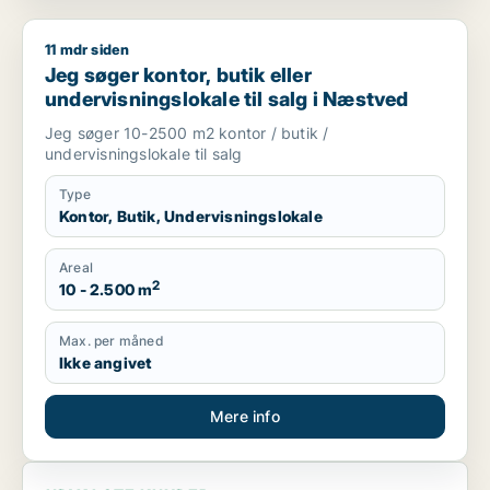
11 mdr siden
Jeg søger kontor, butik eller undervisningslokale til salg i 
Jeg søger kontor, butik eller
undervisningslokale til salg i Næstved
Jeg søger 10-2500 m2 kontor / butik /
undervisningslokale til salg
Type
Kontor, Butik, Undervisningslokale
Areal
2
10 - 2.500 m
Max. per måned
Ikke angivet
Mere info