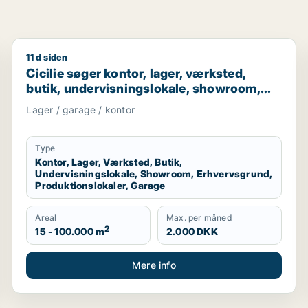
11 d siden
om til leje i Stevns
Cicilie søger kontor, lager, værksted, butik, undervi
Cicilie søger kontor, lager, værksted,
butik, undervisningslokale, showroom,
erhvervsgrund, produktionslokaler eller
Lager / garage / kontor
garage til leje i Region Sjælland eller
Nordsjælland
Type
Kontor, Lager, Værksted, Butik,
Undervisningslokale, Showroom, Erhvervsgrund,
Produktionslokaler, Garage
Areal
Max. per måned
2
15 - 100.000 m
2.000 DKK
Mere info