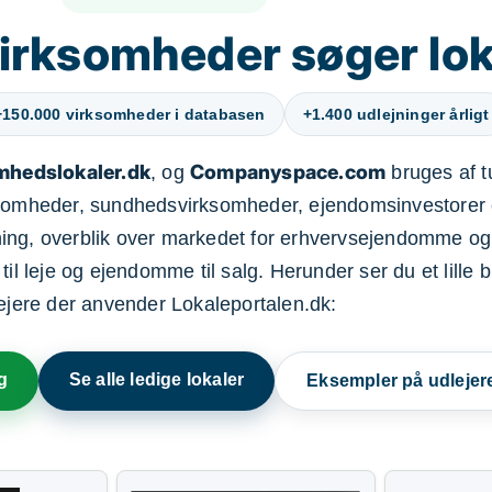
irksomheder søger lok
+150.000 virksomheder i databasen
+1.400 udlejninger årligt
mhedslokaler.dk
Companyspace.com
, og
bruges af t
ksomheder, sundhedsvirksomheder, ejendomsinvestorer 
ning, overblik over markedet for erhvervsejendomme og
il leje og ejendomme til salg. Herunder ser du et lille b
lejere der anvender Lokaleportalen.dk:
g
Se alle ledige lokaler
Eksempler på udlejer