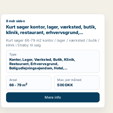
8 mdr siden
sningslokale, showroom, erhvervsgrund, produktionslokaler 
Kurt søger kontor, lager, værksted, butik, klinik, resta
Kurt søger kontor, lager, værksted, butik,
klinik, restaurant, erhvervsgrund,
boligudlejningsejendom, hotel,
Kurt søger 66-79 m2 kontor / lager / værksted / butik /
produktionslokaler eller garage til salg i
klinik i Strøby til salg
Strøby
Type
Kontor, Lager, Værksted, Butik, Klinik,
Restaurant, Erhvervsgrund,
Boligudlejningsejendom, Hotel,
Produktionslokaler, Garage
Areal
Max. per måned
2
66 - 79 m
500 DKK
Mere info