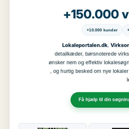
+150.000 v
+10.000 kunder
Lokaleportalen.dk
Virkso
,
detailkæder, børsnoterede vir
ønsker nem og effektiv lokalesøg
, og hurtig besked om nye lokaler t
Få hjælp til din søgnin