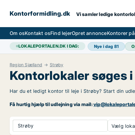
Kontorformidling.dk
Vi samler ledige kontorlok
Om os
Kontakt os
Find lejer
Opret annonce
Kontorer p
LOKALEPORTALEN.DK I DAG:
Nye i dag
81
O
Region Sjælland
Strøby
Kontorlokaler søges i
Har du et ledigt kontor til leje i Strøby? Start din ud
Få hurtig hjælp til udlejning via mail:
vip@lokaleportal
Strøby
Vælg lokal