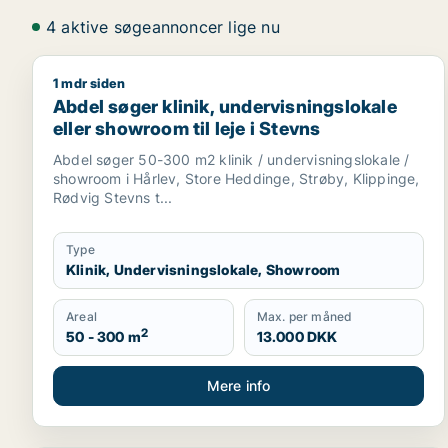
4 aktive søgeannoncer lige nu
1 mdr siden
Abdel søger klinik, undervisningslokale eller showro
Abdel søger klinik, undervisningslokale
eller showroom til leje i Stevns
Abdel søger 50-300 m2 klinik / undervisningslokale /
showroom i Hårlev, Store Heddinge, Strøby, Klippinge,
Rødvig Stevns t...
Type
Klinik, Undervisningslokale, Showroom
Areal
Max. per måned
2
50 - 300 m
13.000 DKK
Mere info