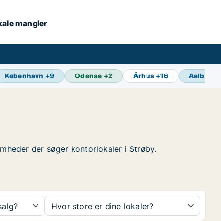
okale mangler
København
+
9
Odense
+
2
Århus
+
16
Aalborg
ksomheder der søger kontorlokaler i Strøby.
 salg?
Hvor store er dine lokaler?