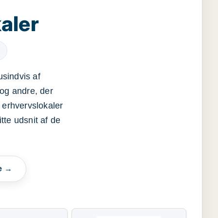
aler
usindvis af
og andre, der
 erhvervslokaler
itte udsnit af de
e →