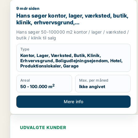
9 mdr siden
Hans søger kontor, lager, værksted, butik, klinik, 
Hans søger kontor, lager, værksted, butik,
klinik, erhvervsgrund,
boligudlejningsejendom, hotel,
Hans søger 50-100000 m2 kontor / lager / værksted /
produktionslokaler eller garage til salg i
butik / klinik til salg
Region Sjælland
Type
Kontor, Lager, Værksted, Butik, Klinik,
Erhvervsgrund, Boligudlejningsejendom, Hotel,
Produktionslokaler, Garage
Areal
Max. per måned
2
50 - 100.000 m
Ikke angivet
Mere info
UDVALGTE KUNDER