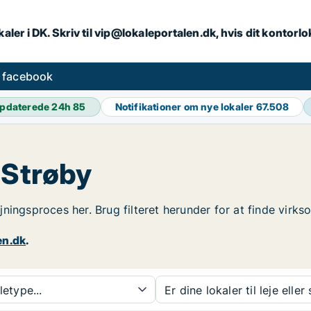
aler i DK. Skriv til vip@lokaleportalen.dk, hvis dit kontorl
å facebook
pdaterede 24h
85
Notifikationer om nye lokaler
67.508
 Strøby
lejningsproces her. Brug filteret herunder for at finde vir
en.dk
.
etype...
Er dine lokaler til leje eller