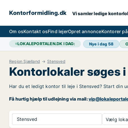
Kontorformidling.dk
Vi samler ledige kontorlok
Om os
Kontakt os
Find lejer
Opret annonce
Kontorer p
LOKALEPORTALEN.DK I DAG:
Nye i dag
58
O
Region Sjælland
Stensved
Kontorlokaler søges 
Har du et ledigt kontor til leje i Stensved? Start din
Få hurtig hjælp til udlejning via mail:
vip@lokaleportal
Stensved
Vælg lokal