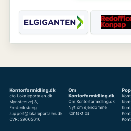
Kontorformidling.dk
Om
Pop
Kontorformidling.dk
c/o Lokaleportalen.dk
Kont
Om Kontorformidling.dk
Mynstersvej 3,
Kont
Nyt om ejendomme
Frederiksberg
Kont
Kontakt os
support@lokaleportalen.dk
Kont
CVR: 29605610
Kont