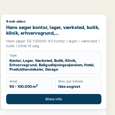
9 mdr siden
r eller garage til leje i Region Sjælland eller Nordsjællan
taurant, boligudlejningsejendom, hotel eller produktionsloka
Hans søger kontor, lager, værksted, butik, klinik, erhv
Hans søger kontor, lager, værksted, butik,
klinik, erhvervsgrund,
boligudlejningsejendom, hotel,
Hans søger 50-100000 m2 kontor / lager / værksted /
produktionslokaler eller garage til salg i
butik / klinik til salg
Region Sjælland
Type
Kontor, Lager, Værksted, Butik, Klinik,
Erhvervsgrund, Boligudlejningsejendom, Hotel,
Produktionslokaler, Garage
Areal
Max. per måned
2
50 - 100.000 m
Ikke angivet
Mere info