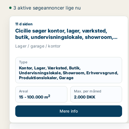
3 aktive søgeannoncer lige nu
11 d siden
Cicilie søger kontor, lager, værksted, butik, under
Cicilie søger kontor, lager, værksted,
butik, undervisningslokale, showroom,
erhvervsgrund, produktionslokaler eller
Lager / garage / kontor
garage til leje i Region Sjælland eller
Nordsjælland
Type
Kontor, Lager, Værksted, Butik,
Undervisningslokale, Showroom, Erhvervsgrund,
Produktionslokaler, Garage
Areal
Max. per måned
2
15 - 100.000 m
2.000 DKK
Mere info