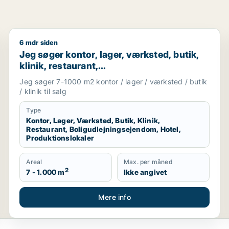
6 mdr siden
visningslokale, showroom, erhvervsgrund, produktionslokale
Jeg søger kontor, lager, værksted, butik, klinik, res
Jeg søger kontor, lager, værksted, butik,
klinik, restaurant,
boligudlejningsejendom, hotel eller
Jeg søger 7-1000 m2 kontor / lager / værksted / butik
produktionslokaler til salg i Vordingborg,
/ klinik til salg
Guldborgsund eller Lolland
Type
Kontor, Lager, Værksted, Butik, Klinik,
Restaurant, Boligudlejningsejendom, Hotel,
Produktionslokaler
Areal
Max. per måned
2
7 - 1.000 m
Ikke angivet
Mere info