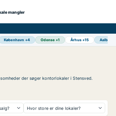
okale mangler
København
+
4
Odense
+
1
Århus
+
15
Aalborg
virksomheder der søger kontorlokaler i Stensved.
 salg?
Hvor store er dine lokaler?