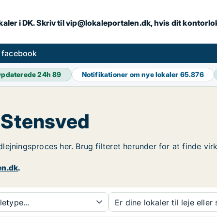
aler i DK. Skriv til vip@lokaleportalen.dk, hvis dit kontorl
å facebook
pdaterede 24h
89
Notifikationer om nye lokaler
65.876
i Stensved
 udlejningsproces her. Brug filteret herunder for at finde 
en.dk
.
etype...
Er dine lokaler til leje eller