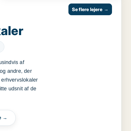
Se flere lejere
→
aler
usindvis af
og andre, der
 erhvervslokaler
itte udsnit af de
e →