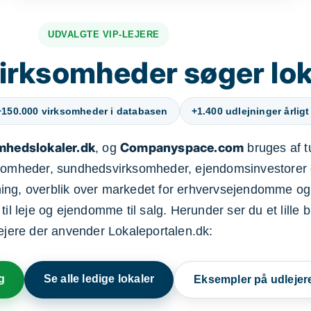
UDVALGTE VIP-LEJERE
irksomheder søger lok
+150.000 virksomheder i databasen
+1.400 udlejninger årligt
mhedslokaler.dk
Companyspace.com
, og
bruges af t
ksomheder, sundhedsvirksomheder, ejendomsinvestorer 
ning, overblik over markedet for erhvervsejendomme og
il leje og ejendomme til salg. Herunder ser du et lille b
lejere der anvender Lokaleportalen.dk:
g
Se alle ledige lokaler
Eksempler på udlejer