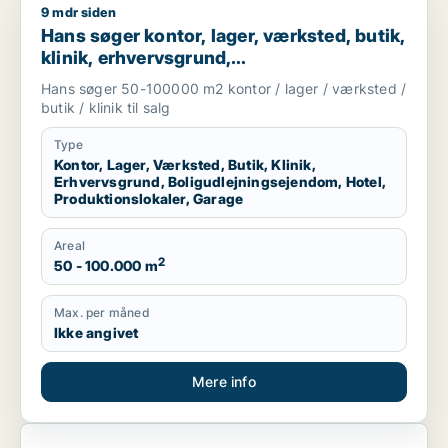
9 mdr siden
Hans søger kontor, lager, værksted, butik, klinik, erhvervsgr
Hans søger kontor, lager, værksted, butik,
klinik, erhvervsgrund,
boligudlejningsejendom, hotel,
Hans søger 50-100000 m2 kontor / lager / værksted /
produktionslokaler eller garage til salg i
butik / klinik til salg
Region Sjælland
Type
Kontor, Lager, Værksted, Butik, Klinik,
Erhvervsgrund, Boligudlejningsejendom, Hotel,
Produktionslokaler, Garage
Areal
2
50 - 100.000 m
Max. per måned
Ikke angivet
Mere info