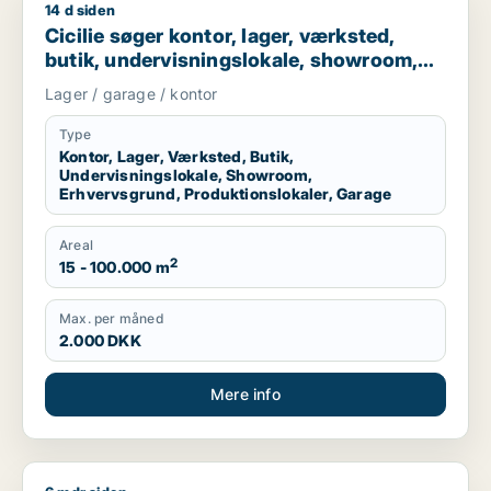
14 d siden
Cicilie søger kontor, lager, værksted, butik, undervisningslo
Cicilie søger kontor, lager, værksted,
butik, undervisningslokale, showroom,
erhvervsgrund, produktionslokaler eller
Lager / garage / kontor
garage til leje i Region Sjælland eller
Nordsjælland
Type
Kontor, Lager, Værksted, Butik,
Undervisningslokale, Showroom,
Erhvervsgrund, Produktionslokaler, Garage
Areal
2
15 - 100.000 m
Max. per måned
2.000 DKK
Mere info