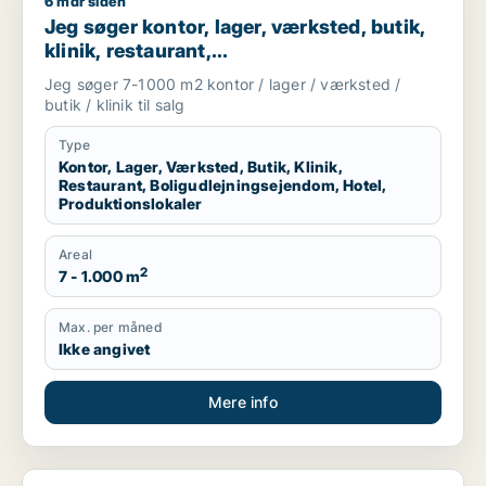
6 mdr siden
Jeg søger kontor, lager, værksted, butik, klinik, restaurant, 
Jeg søger kontor, lager, værksted, butik,
klinik, restaurant,
boligudlejningsejendom, hotel eller
Jeg søger 7-1000 m2 kontor / lager / værksted /
produktionslokaler til salg i Vordingborg,
butik / klinik til salg
Guldborgsund eller Lolland
Type
Kontor, Lager, Værksted, Butik, Klinik,
Restaurant, Boligudlejningsejendom, Hotel,
Produktionslokaler
Areal
2
7 - 1.000 m
Max. per måned
Ikke angivet
Mere info