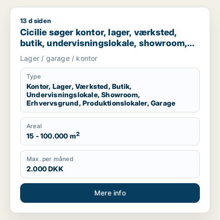
13 d siden
Cicilie søger kontor, lager, værksted, butik, undervisningslo
Cicilie søger kontor, lager, værksted,
butik, undervisningslokale, showroom,
erhvervsgrund, produktionslokaler eller
Lager / garage / kontor
garage til leje i Region Sjælland eller
Nordsjælland
Type
Kontor, Lager, Værksted, Butik,
Undervisningslokale, Showroom,
Erhvervsgrund, Produktionslokaler, Garage
Areal
2
15 - 100.000 m
Max. per måned
2.000 DKK
Mere info