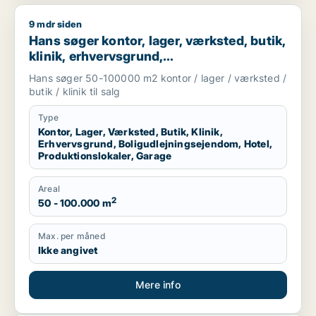
9 mdr siden
Hans søger kontor, lager, værksted, butik, klinik, erhvervsgr
Hans søger kontor, lager, værksted, butik,
klinik, erhvervsgrund,
boligudlejningsejendom, hotel,
Hans søger 50-100000 m2 kontor / lager / værksted /
produktionslokaler eller garage til salg i
butik / klinik til salg
Region Sjælland
Type
Kontor, Lager, Værksted, Butik, Klinik,
Erhvervsgrund, Boligudlejningsejendom, Hotel,
Produktionslokaler, Garage
Areal
2
50 - 100.000 m
Max. per måned
Ikke angivet
Mere info