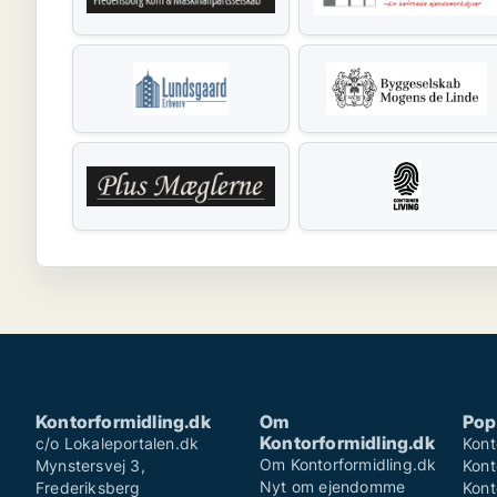
Kontorformidling.dk
Om
Pop
Kontorformidling.dk
c/o Lokaleportalen.dk
Kont
Om Kontorformidling.dk
Mynstersvej 3,
Kont
Nyt om ejendomme
Frederiksberg
Kont