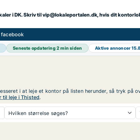
aler i DK. Skriv til vip@lokaleportalen.dk, hvis dit kontorl
å facebook
Seneste opdatering
2 min siden
Aktive annoncer
15.
eresseret i at leje et kontor på listen herunder, så tryk p
til leje i Thisted
.
Hvilken størrelse søges?