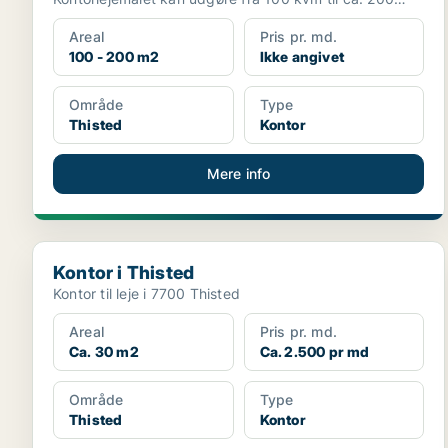
kvm belig...
Areal
Pris pr. md.
100 - 200 m2
Ikke angivet
Område
Type
Thisted
Kontor
Mere info
Kontor i Thisted
Kontor i Thisted
Kontor til leje i 7700 Thisted
Areal
Pris pr. md.
Ca. 30 m2
Ca. 2.500 pr md
Område
Type
Thisted
Kontor