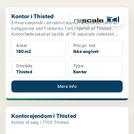
Kontor i Thisted
Kontor i Thisted
Erhvervslejemål i attraktivt kontorfællesskab centralt
beliggende ved Frederiks Torv i hjertet af Thisted.
Kontorfællesskabet består af 16 separate cellekont...
Areal
Pris pr. md.
180 m2
Ikke angivet
Område
Type
Thisted
Kontor
Mere info
Kontorejendom i Thisted
Kontorejendom i Thisted
Kontor til salg i 7700 Thisted