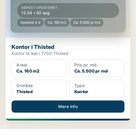
SENEST OPDATERET
12.54 • 02 aug.
Oprettet 4 d
Ca. 160 m2
Ca. 5.500 pr md
Kontor i Thisted
Kontor til leje i 7700 Thisted
Areal
Pris pr. md.
Ca. 160 m2
Ca. 5.500 pr md
Område
Type
Thisted
Kontor
Mere info