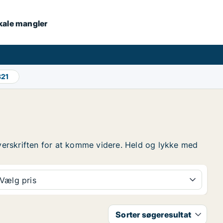
okale mangler
821
å overskriften for at komme videre. Held og lykke med
Vælg pris
Sorter søgeresultat