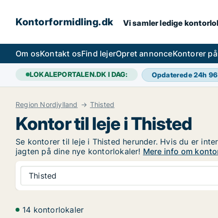
Kontorformidling.dk
Vi samler ledige kontorlok
Om os
Kontakt os
Find lejer
Opret annonce
Kontorer p
LOKALEPORTALEN.DK I DAG:
Opdaterede 24h
96
Region Nordjylland
Thisted
Kontor til leje i Thisted
Se kontorer til leje i Thisted herunder. Hvis du er int
jagten på dine nye kontorlokaler!
Mere info om kontor 
Thisted
14 kontorlokaler