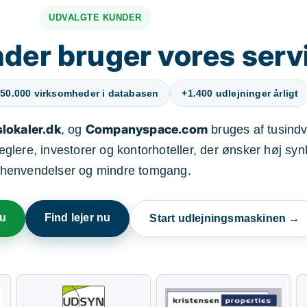
UDVALGTE KUNDER
der bruger vores serv
50.000 virksomheder i databasen
+1.400 udlejninger årligt
lokaler.dk
Companyspace.com
, og
bruges af tusindvi
ere, investorer og kontorhoteller, der ønsker høj synl
henvendelser og mindre tomgang.
nu
Find lejer nu
Start udlejningsmaskinen →