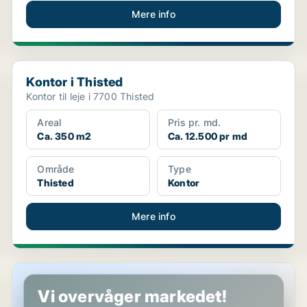
Mere info
Kontor i Thisted
Kontor i Thisted
Kontor til leje i 7700 Thisted
Areal
Pris pr. md.
Ca. 350 m2
Ca. 12.500 pr md
Område
Type
Thisted
Kontor
Mere info
Kontor i Thisted
Vi overvåger markedet!