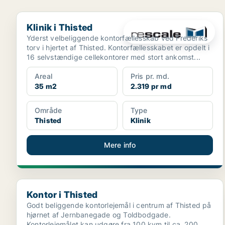
Klinik i Thisted
Klinik i Thisted
Yderst velbeliggende kontorfællesskab ved Frederiks
torv i hjertet af Thisted. Kontorfællesskabet er opdelt i
16 selvstændige cellekontorer med stort ankomst...
Areal
Pris pr. md.
35 m2
2.319 pr md
Område
Type
Thisted
Klinik
Mere info
Kontor i Thisted
Kontor i Thisted
Godt beliggende kontorlejemål i centrum af Thisted på
hjørnet af Jernbanegade og Toldbodgade.
Kontorlejemålet kan udgøre fra 100 kvm til ca. 200