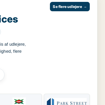
Se flere udlejere
→
ices
s af udlejere,
ighed, flere