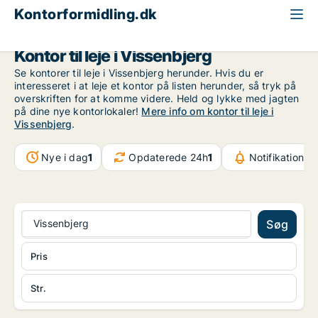
Kontorformidling.dk
Fyn
Vissenbjerg
Kontor til leje i Vissenbjerg
Se kontorer til leje i Vissenbjerg herunder. Hvis du er
interesseret i at leje et kontor på listen herunder, så tryk på
overskriften for at komme videre. Held og lykke med jagten
på dine nye kontorlokaler!
Mere info om kontor til leje i
Vissenbjerg
.
Nye i dag
1
Opdaterede 24h
1
Notifikationer
Vissenbjerg
Søg
Pris
Str.