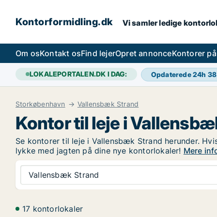
Kontorformidling.dk
Vi samler ledige kontorlok
Om os
Kontakt os
Find lejer
Opret annonce
Kontorer p
LOKALEPORTALEN.DK I DAG:
Opdaterede 24h
38
Storkøbenhavn
Vallensbæk Strand
Kontor til leje i Vallensb
Se kontorer til leje i Vallensbæk Strand herunder. Hvi
lykke med jagten på dine nye kontorlokaler!
Mere info
Vallensbæk Strand
17 kontorlokaler