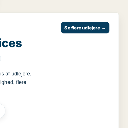
Se flere udlejere
→
ices
s af udlejere,
ighed, flere