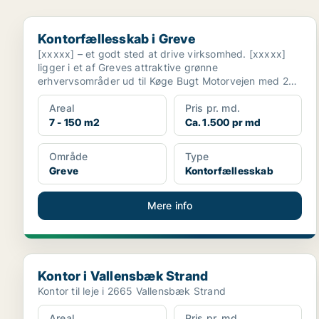
Kontorfællesskab i Greve
Kontorfællesskab i Greve
[xxxxx] – et godt sted at drive virksomhed. [xxxxx]
ligger i et af Greves attraktive grønne
erhvervsområder ud til Køge Bugt Motorvejen med 20
minutters kør...
Areal
Pris pr. md.
7 - 150 m2
Ca. 1.500 pr md
Område
Type
Greve
Kontorfællesskab
Mere info
Kontor i Vallensbæk Strand
Kontor i Vallensbæk Strand
Kontor til leje i 2665 Vallensbæk Strand
Areal
Pris pr. md.