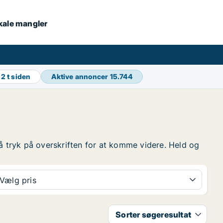
okale mangler
g
2 t siden
Aktive annoncer
15.744
 så tryk på overskriften for at komme videre. Held og
Vælg pris
Sorter søgeresultat