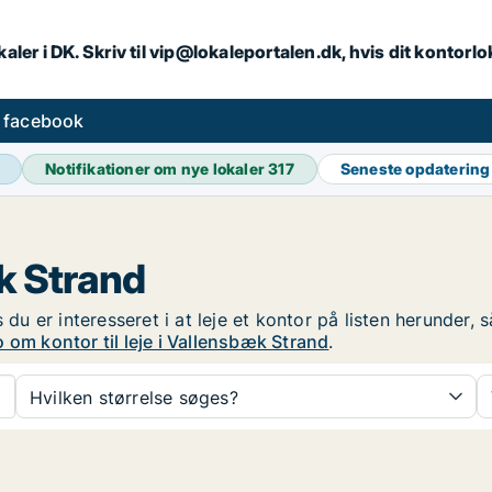
aler i DK. Skriv til vip@lokaleportalen.dk, hvis dit kontorl
å facebook
Notifikationer om nye lokaler
317
Seneste opdaterin
æk Strand
s du er interesseret i at leje et kontor på listen herunder,
 om kontor til leje i Vallensbæk Strand
.
Hvilken størrelse søges?