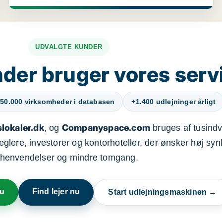
UDVALGTE KUNDER
der bruger vores serv
50.000 virksomheder i databasen
+1.400 udlejninger årligt
lokaler.dk
Companyspace.com
, og
bruges af tusindvi
ere, investorer og kontorhoteller, der ønsker høj synl
henvendelser og mindre tomgang.
nu
Find lejer nu
Start udlejningsmaskinen →