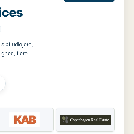
ices
s af udlejere,
ighed, flere