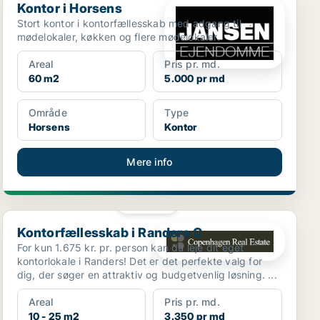
Kontor i Horsens
Stort kontor i kontorfællesskab med adgang til
mødelokaler, køkken og flere mødelokaler.
Areal
Pris pr. md.
60 m2
5.000 pr md
Område
Type
Horsens
Kontor
Mere info
PLATIN
Kontorfællesskab i Randers C
Kontorfællesskab i Randers C
For kun 1.675 kr. pr. person kan du leje dit eget
kontorlokale i Randers! Det er det perfekte valg for
dig, der søger en attraktiv og budgetvenlig løsning. ...
Areal
Pris pr. md.
10 - 25 m2
3.350 pr md