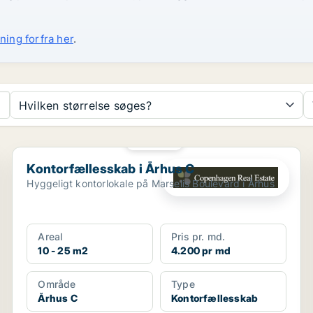
ning forfra her
.
Hvilken størrelse søges?
PLATIN
Kontorfællesskab i Århus C
Kontorfællesskab i Århus C
Hyggeligt kontorlokale på Marselis Boulevard i Århus
Areal
Pris pr. md.
10 - 25 m2
4.200 pr md
Område
Type
Århus C
Kontorfællesskab