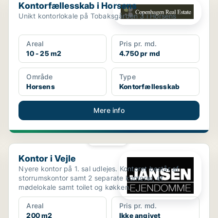
Kontorfællesskab i Horsens
Unikt kontorlokale på Tobaksgården 3 i Horsens
Areal
Pris pr. md.
10 - 25 m2
4.750 pr md
Område
Type
Horsens
Kontorfællesskab
Mere info
PLATIN
Kontor i Vejle
Kontor i Vejle
Nyere kontor på 1. sal udlejes. Kontoret består af
storrumskontor samt 2 separate kontorer, ét
mødelokale samt toilet og køkken.
Areal
Pris pr. md.
200 m2
Ikke angivet