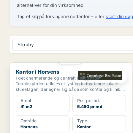
alternativer for din virksomhed.
Tag et kig på forslagene nedenfor – eller
start din søg
Stouby
PLATIN
Kontor i Horsens
Kontor i Horsens
I det charmerende og centralt beliggende
Tobaksgården udlejes et lyst og indbydende lokale i
stueetagen, der egner sig både som kontor og klinik.
Lejemålet e...
Areal
Pris pr. md.
41 m2
5.450 pr md
Område
Type
Horsens
Kontor