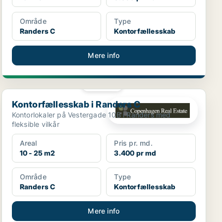
Område
Type
Randers C
Kontorfællesskab
Mere info
PLATIN
Kontorfællesskab i Randers C
Kontorfællesskab i Randers C
Kontorlokaler på Vestergade 10B i Randers med
fleksible vilkår
Areal
Pris pr. md.
10 - 25 m2
3.400 pr md
Område
Type
Randers C
Kontorfællesskab
Mere info