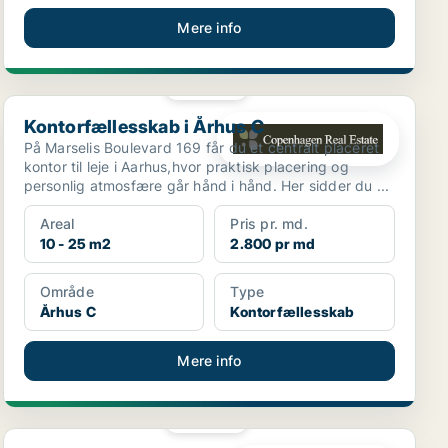
Mere info
PLATIN
Kontorfællesskab i Århus C
Kontorfællesskab i Århus C
På Marselis Boulevard 169 får du et centralt placeret
kontor til leje i Aarhus,hvor praktisk placering og
personlig atmosfære går hånd i hånd. Her sidder du ...
Areal
Pris pr. md.
10 - 25 m2
2.800 pr md
Område
Type
Århus C
Kontorfællesskab
Mere info
PLATIN
Kontor i Horsens