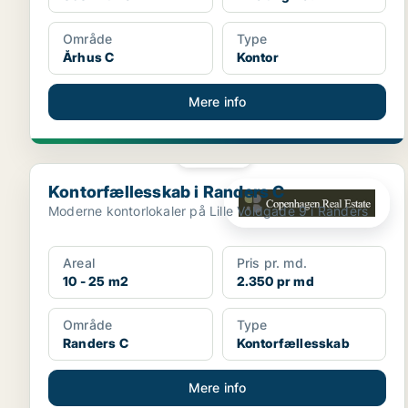
Område
Type
Århus C
Kontor
Mere info
PLATIN
Kontorfællesskab i Randers C
Kontorfællesskab i Randers C
Moderne kontorlokaler på Lille Voldgade 9 i Randers
Areal
Pris pr. md.
10 - 25 m2
2.350 pr md
Område
Type
Randers C
Kontorfællesskab
Mere info