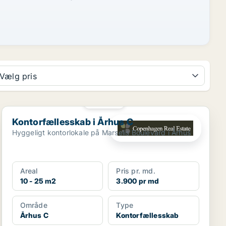
Vælg pris
PLATIN
Kontorfællesskab i Århus C
Kontorfællesskab i Århus C
Hyggeligt kontorlokale på Marselis Boulevard i Århus
Areal
Pris pr. md.
10 - 25 m2
3.900 pr md
Område
Type
Århus C
Kontorfællesskab