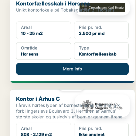
Kontorfællesskab i Horsens
Unikt kontorlokale på Tobaksgården 3 i Horsens
Areal
Pris pr. md.
10 - 25 m2
2.500 pr md
Område
Type
Horsens
Kontorfællesskab
Mere info
PLATIN
Kontor i Århus C
Kontor i Århus C
I årevis hørtes lyden af børnestemmer, når man gik
forbi Ingerslevs Boulevard 3. Her lå en af Aarhus’
største skoler, og tusindvis af børn er gennem årene
gå...
Areal
Pris pr. md.
808 - 2.129 m2
Ikke angivet