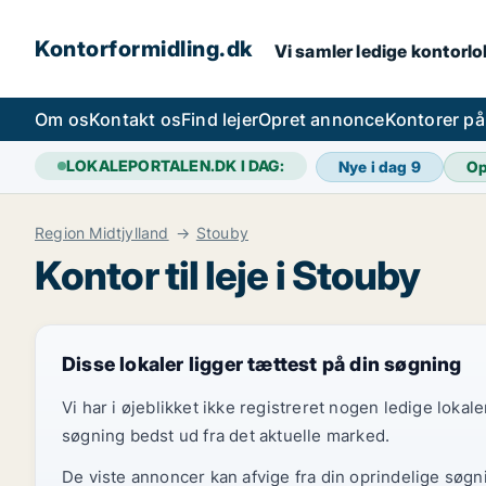
Kontorformidling.dk
Vi samler ledige kontorlok
Om os
Kontakt os
Find lejer
Opret annonce
Kontorer p
LOKALEPORTALEN.DK I DAG:
Nye i dag
9
Op
Region Midtjylland
Stouby
Kontor til leje i Stouby
Disse lokaler ligger tættest på din søgning
Vi har i øjeblikket ikke registreret nogen ledige loka
søgning bedst ud fra det aktuelle marked.
De viste annoncer kan afvige fra din oprindelige søgn