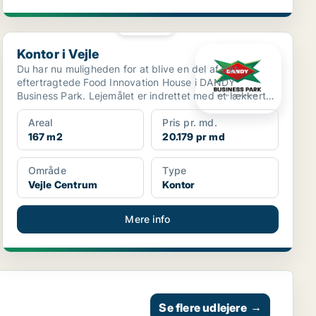
PLATIN
Kontor i Vejle
Kontor i Vejle
Du har nu muligheden for at blive en del af det
eftertragtede Food Innovation House i DANDY
Business Park. Lejemålet er indrettet med et lækkert
køkken, et...
Areal
Pris pr. md.
167 m2
20.179 pr md
Område
Type
Vejle Centrum
Kontor
Mere info
Se flere udlejere
→