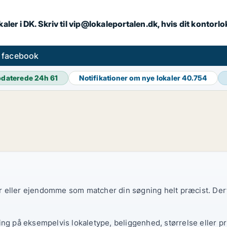
aler i DK. Skriv til vip@lokaleportalen.dk, hvis dit kontorl
å facebook
daterede 24h
61
Notifikationer om nye lokaler
40.754
ler eller ejendomme som matcher din søgning helt præcist. Derf
ing på eksempelvis lokaletype, beliggenhed, størrelse eller pr