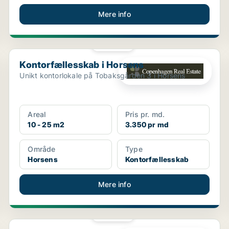
Mere info
PLATIN
Kontorfællesskab i Horsens
Kontorfællesskab i Horsens
Unikt kontorlokale på Tobaksgården 3 i Horsens
Areal
Pris pr. md.
10 - 25 m2
3.350 pr md
Område
Type
Horsens
Kontorfællesskab
Mere info
PLATIN
Kontorfællesskab i Horsens