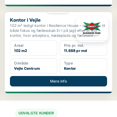
PLATIN
Kontor i Vejle
Kontor i Vejle
102 m² ledigt kontor i Resilience House – med plads til
både fokus og fællesskab Er I på jagt efter et lyst
kontor, hvor arbejdsro, mødeplads og fællesare...
Areal
Pris pr. md.
102 m2
11.688 pr md
Område
Type
Vejle Centrum
Kontor
Mere info
UDVALGTE KUNDER