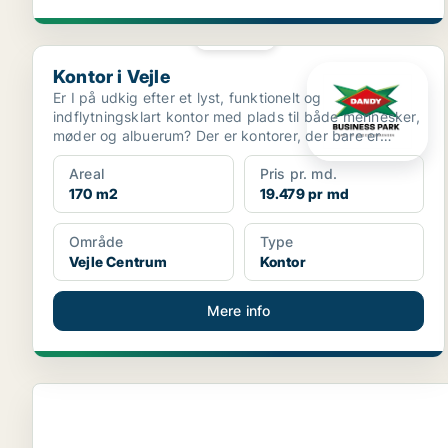
PLATIN
Kontor i Vejle
Kontor i Vejle
Er I på udkig efter et lyst, funktionelt og
indflytningsklart kontor med plads til både mennesker,
møder og albuerum? Der er kontorer, der bare er
kvadrat...
Areal
Pris pr. md.
170 m2
19.479 pr md
Område
Type
Vejle Centrum
Kontor
Mere info