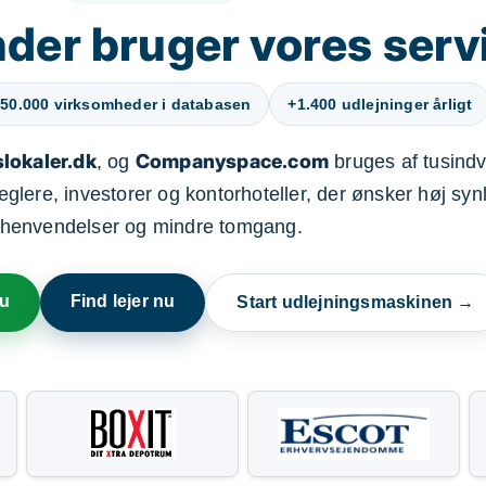
der bruger vores serv
50.000 virksomheder i databasen
+1.400 udlejninger årligt
lokaler.dk
Companyspace.com
, og
bruges af tusindvi
ere, investorer og kontorhoteller, der ønsker høj synl
henvendelser og mindre tomgang.
nu
Find lejer nu
Start udlejningsmaskinen →