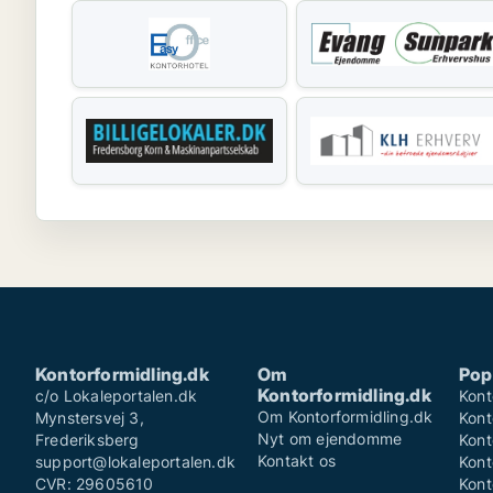
Kontorformidling.dk
Om
Pop
Kontorformidling.dk
c/o Lokaleportalen.dk
Kont
Om Kontorformidling.dk
Mynstersvej 3,
Kont
Nyt om ejendomme
Frederiksberg
Kont
Kontakt os
support@lokaleportalen.dk
Kont
CVR: 29605610
Kont