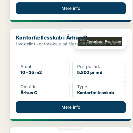
Mere info
PLATIN
Kontorfællesskab i Århus C
Kontorfællesskab i Århus C
Hyggeligt kontorlokale på Marselis Boulevard i Århus
Areal
Pris pr. md.
10 - 25 m2
5.800 pr md
Område
Type
Århus C
Kontorfællesskab
Mere info
PLATIN
Kontorfællesskab i Horsens