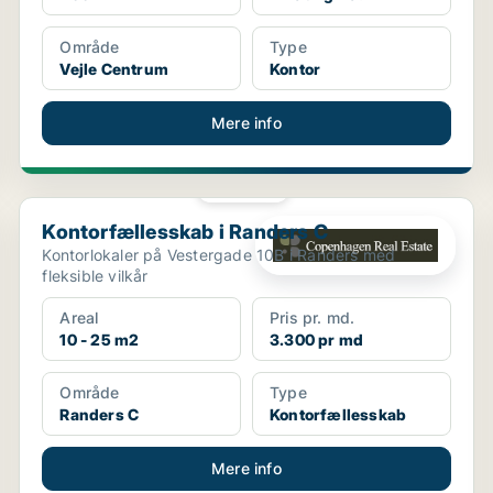
Område
Type
Vejle Centrum
Kontor
Mere info
PLATIN
Kontorfællesskab i Randers C
Kontorfællesskab i Randers C
Kontorlokaler på Vestergade 10B i Randers med
fleksible vilkår
Areal
Pris pr. md.
10 - 25 m2
3.300 pr md
Område
Type
Randers C
Kontorfællesskab
Mere info