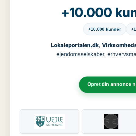
+10.000 kun
+10.000 kunder
+1
Lokaleportalen.dk
Virksomheds
,
ejendomsselskaber, erhvervsmægl
Opret din annonce 