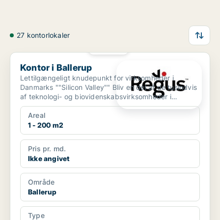
27 kontorlokaler
PLATIN
Kontor i Ballerup
Kontor i Ballerup
Lettilgængeligt knudepunkt for virksomheder i
Danmarks ""Silicon Valley"" Bliv en del af de tusindvis
af teknologi- og biovidenskabsvirksomheder i
Ballerups...
Areal
1 - 200 m2
Pris pr. md.
Ikke angivet
Område
Ballerup
Type