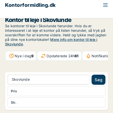
Kontorformidling.dk
Storkøbenhavn
Skovlunde
Kontor til leje i Skovlunde
Se kontorer til leje i Skovlunde herunder. Hvis du er
interesseret i at leje et kontor på listen herunder, så tryk på
overskriften for at komme videre. Held og lykke med jagten
på dine nye kontorlokaler!
Mere info om kontor til leje i
Skovlunde
.
Nye i dag
9
Opdaterede 24h
61
Notifikation
Skovlunde
Søg
Pris
Str.