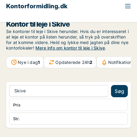
Kontorformidling.dk
Region Midtjylland
Skive
Kontor til leje i Skive
Se kontorer til leje i Skive herunder. Hvis du er interesseret i
at leje et kontor på listen herunder, så tryk på overskriften
for at komme videre. Held og lykke med jagten på dine nye
kontorlokaler!
Mere info om kontor til leje i Skive
.
Nye i dag
1
Opdaterede 24h
2
Notifikationer
Skive
Søg
Pris
Str.