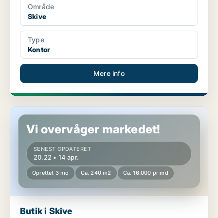
Område
Skive
Type
Kontor
Mere info
Butik i Skive
Vi overvåger markedet!
SENEST OPDATERET
20.22 • 14 apr.
Oprettet 3 mo
Ca. 240 m2
Ca. 16.000 pr md
Butik i Skive