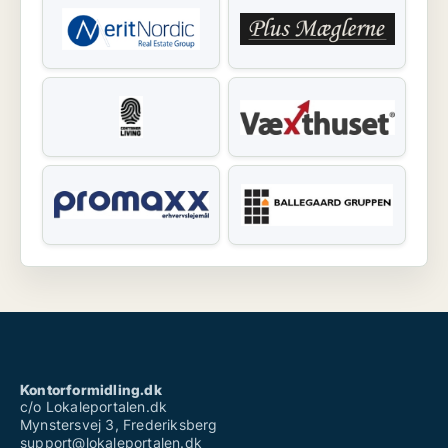
Kontorformidling.dk
c/o Lokaleportalen.dk
Mynstersvej 3, Frederiksberg
support@lokaleportalen.dk