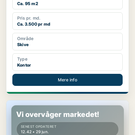
Ca. 95 m2
Pris pr. md.
Ca. 3.500 pr md
Område
Skive
Type
Kontor
Mere info
Kontorejendom i Skive
Vi overvåger markedet!
SENEST OPDATERET
12.42 • 29 jun.