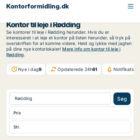
Kontorformidling.dk
Region Sydjylland
Rødding
Kontor til leje i Rødding
Se kontorer til leje i Rødding herunder. Hvis du er
interesseret i at leje et kontor på listen herunder, så tryk på
overskriften for at komme videre. Held og lykke med jagten
på dine nye kontorlokaler!
Mere info om kontor til leje i
Rødding
.
Nye i dag
9
Opdaterede 24h
61
Notifikation
Rødding
Søg
Pris
Str.