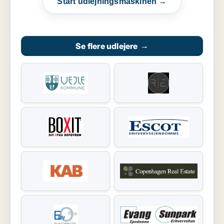
Start udlejningsmaskinen →
Se flere udlejere
→