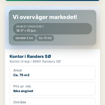
Kontor i Randers SØ
Vi overvåger markedet!
SENEST OPDATERET
18.17 • 01 jun.
Oprettet 2 mo
Ca. 75 m2
Kontor i Randers SØ
Kontor til leje i 8960 Randers SØ
Areal
Ca. 75 m2
Pris pr. md.
Ikke angivet
Område