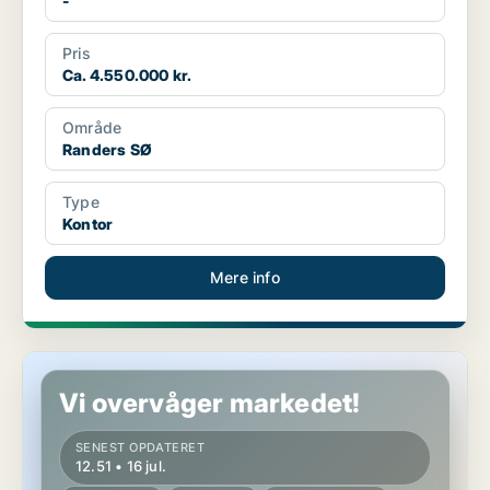
-
Pris
Ca. 4.550.000 kr.
Område
Randers SØ
Type
Kontor
Mere info
Kontor i Randers SØ
Vi overvåger markedet!
SENEST OPDATERET
12.51 • 16 jul.