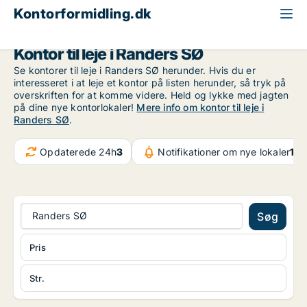
Kontorformidling.dk
Randers
Randers SØ
Kontor til leje i Randers SØ
Se kontorer til leje i Randers SØ herunder. Hvis du er
interesseret i at leje et kontor på listen herunder, så tryk på
overskriften for at komme videre. Held og lykke med jagten
på dine nye kontorlokaler!
Mere info om kontor til leje i
Randers SØ
.
Opdaterede 24h
3
Notifikationer om nye lokaler
107
Randers SØ
Søg
Pris
Str.