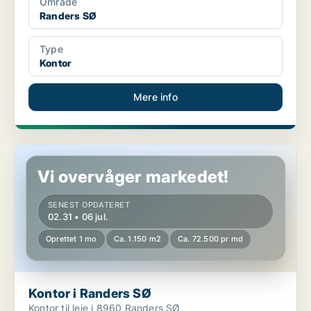
Område
Randers SØ
Type
Kontor
Mere info
Kontor i Randers SØ
Vi overvåger markedet!
SENEST OPDATERET
02.31 • 06 jul.
Oprettet 1 mo
Ca. 1.150 m2
Ca. 72.500 pr md
Kontor i Randers SØ
Kontor til leje i 8960 Randers SØ