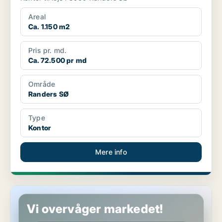
Areal
Ca. 1.150 m2
Pris pr. md.
Ca. 72.500 pr md
Område
Randers SØ
Type
Kontor
Mere info
Butik i Randers SØ
Vi overvåger markedet!