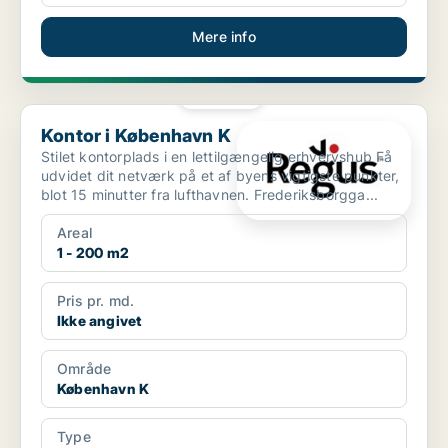
Mere info
PLATIN
Kontor i København K
Kontor i København K
Stilet kontorplads i en lettilgængelig erhvervshub Få
udvidet dit netværk på et af byens vigtigste punkter,
blot 15 minutter fra lufthavnen. Frederiksborgga...
Areal
1 - 200 m2
Pris pr. md.
Ikke angivet
Område
København K
Type