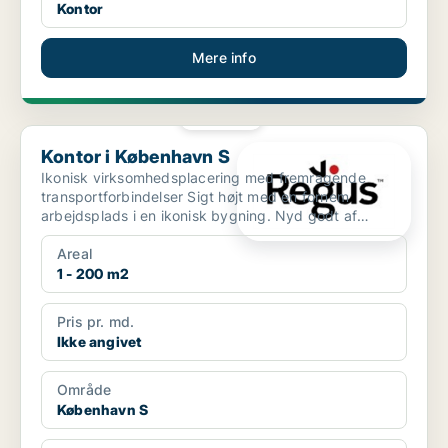
Kontor
Mere info
PLATIN
Kontor i København S
Kontor i København S
Ikonisk virksomhedsplacering med fremragende
transportforbindelser Sigt højt med en fornem
arbejdsplads i en ikonisk bygning. Nyd godt af
Ørestads beliggenh...
Areal
1 - 200 m2
Pris pr. md.
Ikke angivet
Område
København S