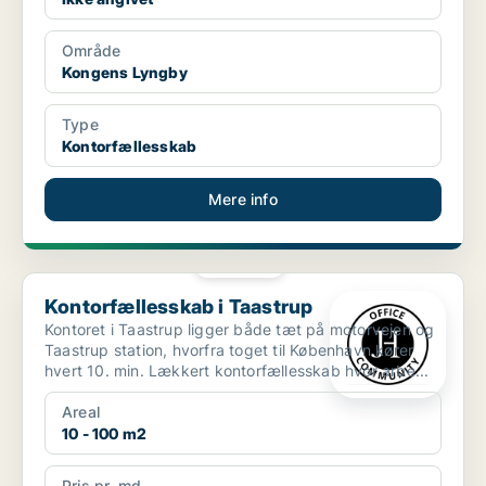
Område
Kongens Lyngby
Type
Kontorfællesskab
Mere info
PLATIN
Kontorfællesskab i Taastrup
Kontorfællesskab i Taastrup
Kontoret i Taastrup ligger både tæt på motorvejen og
Taastrup station, hvorfra toget til København kører
hvert 10. min. Lækkert kontorfællesskab hvor arbe...
Areal
10 - 100 m2
Pris pr. md.