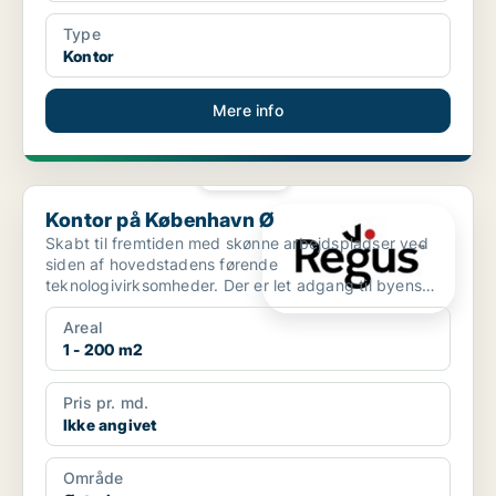
Type
Kontor
Mere info
PLATIN
Kontor på København Ø
Kontor på København Ø
Skabt til fremtiden med skønne arbejdspladser ved
siden af hovedstadens førende
teknologivirksomheder. Der er let adgang til byens
centrum fra Lyngbyvej 20 t...
Areal
1 - 200 m2
Pris pr. md.
Ikke angivet
Område