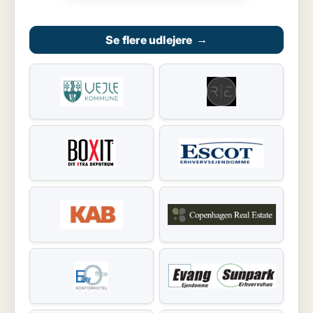
Se flere udlejere
→