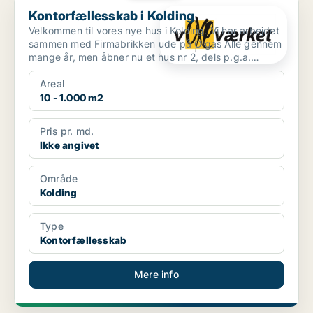
Kontorfællesskab i Kolding
Kontorfællesskab i Kolding
Velkommen til vores nye hus i Kolding. Vi har arbejdet
sammen med Firmabrikken ude på Olgas Allè gennem
mange år, men åbner nu et hus nr 2, dels p.g.a.
efter...
Areal
10 - 1.000 m2
Pris pr. md.
Ikke angivet
Område
Kolding
Type
Kontorfællesskab
Mere info