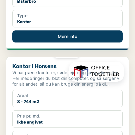
Østerbro
Type
Kontor
Mere info
PLATIN
Kontor i Horsens
Kontor i Horsens
Vi har pæne kontorer, søde lejere og go gratis kaffe.
Her medbringer du blot din computer, og så sørger vi
for alt andet, så du kan bruge din energi på di...
Areal
8 - 744 m2
Pris pr. md.
Ikke angivet