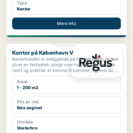
Type
Kontor
Mere info
PLATIN
Kontor på København V
Kontor på København V
Kontorhotellet er beliggende på havnefronten, hvilket
giver en fantastisk udsigt over havnen. Det er både
nemt og praktisk at komme til kontoret, og hvis du ...
Areal
1 - 200 m2
Pris pr. md.
Ikke angivet
Område
Vesterbro