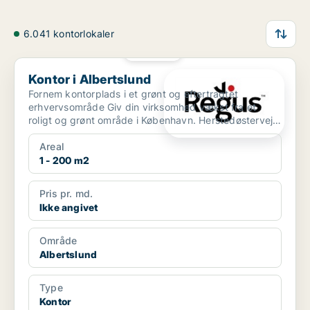
6.041 kontorlokaler
PLATIN
Kontor i Albertslund
Kontor i Albertslund
Fornem kontorplads i et grønt og eftertragtet
erhvervsområde Giv din virksomhed vækst fra et
roligt og grønt område i København. Herstedøstervej
ligger på e...
Areal
1 - 200 m2
Pris pr. md.
Ikke angivet
Område
Albertslund
Type
Kontor