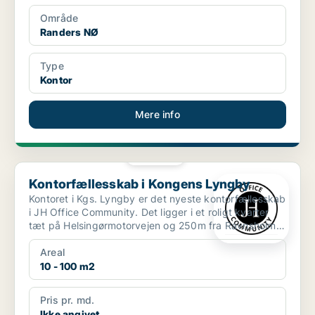
Område
Randers NØ
Type
Kontor
Mere info
PLATIN
Kontorfællesskab i Kongens Lyngby
Kontorfællesskab i Kongens Lyngby
Kontoret i Kgs. Lyngby er det nyeste kontorfællesskab
i JH Office Community. Det ligger i et roligt kvarter
tæt på Helsingørmotorvejen og 250m fra Ravnsholm
...
Areal
10 - 100 m2
Pris pr. md.
Ikke angivet