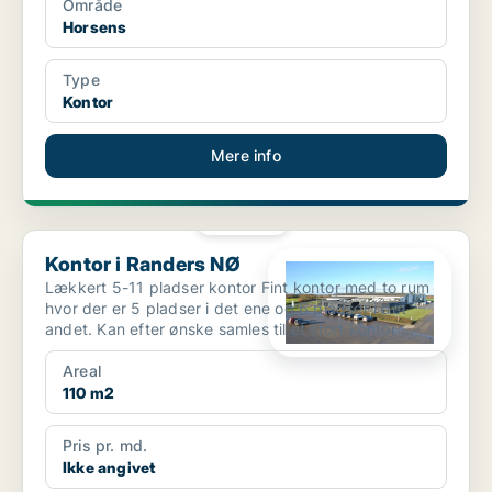
Område
Horsens
Type
Kontor
Mere info
PLATIN
Kontor i Randers NØ
Kontor i Randers NØ
Lækkert 5-11 pladser kontor Fint kontor med to rum
hvor der er 5 pladser i det ene og 6 pladser i det
andet. Kan efter ønske samles til et stort kontor ...
Areal
110 m2
Pris pr. md.
Ikke angivet