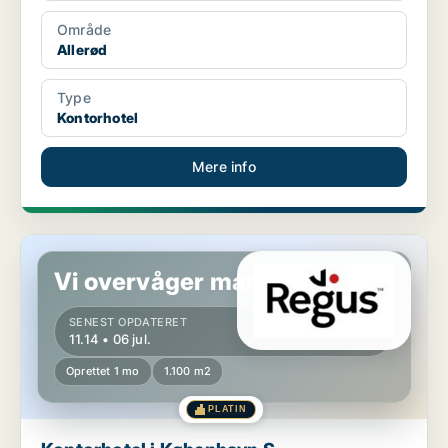
Område
Allerød
Type
Kontorhotel
Mere info
Kontorhotel i København S
Vi overvåger markedet!
SENEST OPDATERET
11.14 • 06 jul.
Oprettet 1 mo
1.100 m2
PLATIN