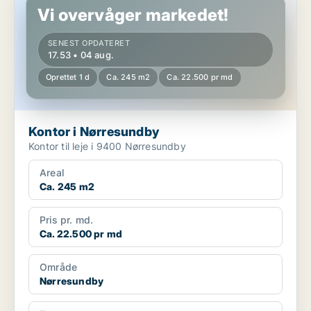
Vi overvåger markedet!
SENEST OPDATERET
17.53 • 04 aug.
Oprettet 1 d
Ca. 245 m2
Ca. 22.500 pr md
Kontor i Nørresundby
Kontor til leje i 9400 Nørresundby
Areal
Ca. 245 m2
Pris pr. md.
Ca. 22.500 pr md
Område
Nørresundby