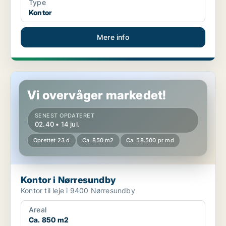
Type
Kontor
Mere info
Kontor i Nørresundby
Vi overvåger markedet!
SENEST OPDATERET
02.40 • 14 jul.
Oprettet 23 d
Ca. 850 m2
Ca. 58.500 pr md
Kontor i Nørresundby
Kontor til leje i 9400 Nørresundby
Areal
Ca. 850 m2