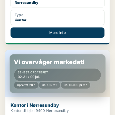
Nørresundby
Type
Kontor
Mere info
Kontor i Nørresundby
Vi overvåger markedet!
SENEST OPDATERET
02.31 • 09 jul.
Oprettet 28 d
Ca. 155 m2
Ca. 16.000 pr md
Kontor i Nørresundby
Kontor til leje i 9400 Nørresundby