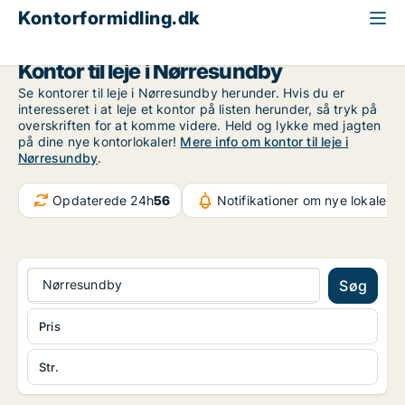
Kontorformidling.dk
Aalborg
Nørresundby
Kontor til leje i Nørresundby
Se kontorer til leje i Nørresundby herunder. Hvis du er
interesseret i at leje et kontor på listen herunder, så tryk på
overskriften for at komme videre. Held og lykke med jagten
på dine nye kontorlokaler!
Mere info om kontor til leje i
Nørresundby
.
Opdaterede 24h
56
Notifikationer om nye lokaler
10
Nørresundby
Søg
Pris
Str.