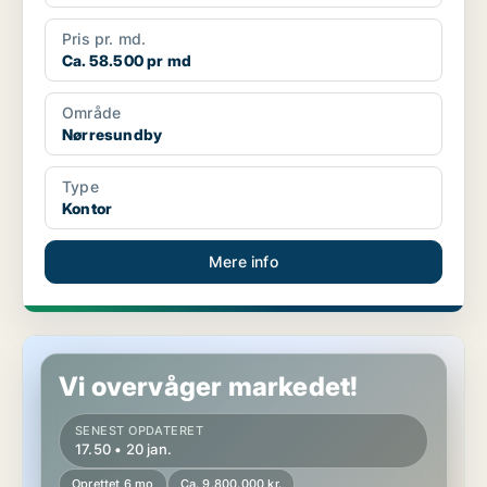
Pris pr. md.
Ca. 58.500 pr md
Område
Nørresundby
Type
Kontor
Mere info
Kontorejendom i Nørresundby
Vi overvåger markedet!
SENEST OPDATERET
17.50 • 20 jan.
Oprettet 6 mo
Ca. 9.800.000 kr.