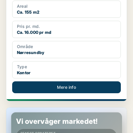
Areal
Ca. 155 m2
Pris pr. md.
Ca. 16.000 pr md
Område
Nørresundby
Type
Kontor
Mere info
Kontor i Nørresundby
Vi overvåger markedet!