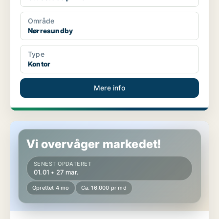
Område
Nørresundby
Type
Kontor
Mere info
Kontor i Nørresundby
Vi overvåger markedet!
SENEST OPDATERET
01.01 • 27 mar.
Oprettet 4 mo
Ca. 16.000 pr md