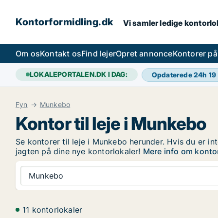
Kontorformidling.dk
Vi samler ledige kontorlok
Om os
Kontakt os
Find lejer
Opret annonce
Kontorer p
LOKALEPORTALEN.DK I DAG:
Opdaterede 24h
19
Fyn
Munkebo
Kontor til leje i Munkebo
Se kontorer til leje i Munkebo herunder. Hvis du er in
jagten på dine nye kontorlokaler!
Mere info om kontor
Munkebo
11 kontorlokaler