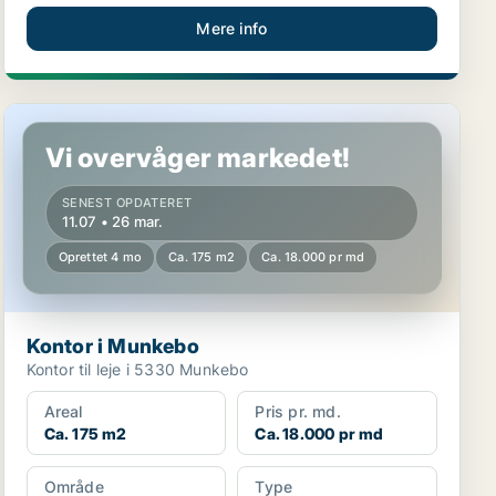
Mere info
Kontor i Munkebo
Vi overvåger markedet!
SENEST OPDATERET
11.07 • 26 mar.
Oprettet 4 mo
Ca. 175 m2
Ca. 18.000 pr md
Kontor i Munkebo
Kontor til leje i 5330 Munkebo
Areal
Pris pr. md.
Ca. 175 m2
Ca. 18.000 pr md
Område
Type