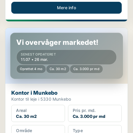
Mere info
Kontor i Munkebo
Vi overvåger markedet!
SENEST OPDATERET
11.07 • 26 mar.
Oprettet 4 mo
Ca. 30 m2
Ca. 3.000 pr md
Kontor i Munkebo
Kontor til leje i 5330 Munkebo
Areal
Pris pr. md.
Ca. 30 m2
Ca. 3.000 pr md
Område
Type