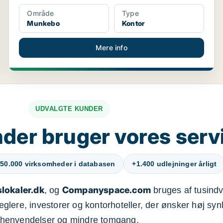
Område
Type
Munkebo
Kontor
Mere info
UDVALGTE KUNDER
der bruger vores serv
50.000 virksomheder i databasen
+1.400 udlejninger årligt
lokaler.dk
Companyspace.com
, og
bruges af tusindvi
ere, investorer og kontorhoteller, der ønsker høj synl
henvendelser og mindre tomgang.