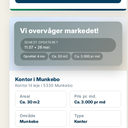
Kontor i Munkebo
Vi overvåger markedet!
SENEST OPDATERET
11.07 • 26 mar.
Oprettet 4 mo
Ca. 30 m2
Ca. 3.000 pr md
Kontor i Munkebo
Kontor til leje i 5330 Munkebo
Areal
Pris pr. md.
Ca. 30 m2
Ca. 3.000 pr md
Område
Type
Munkebo
Kontor