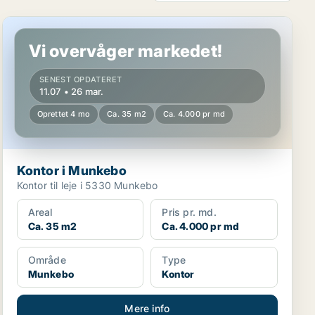
Kontor i Munkebo
Vi overvåger markedet!
SENEST OPDATERET
11.07 • 26 mar.
Oprettet 4 mo
Ca. 35 m2
Ca. 4.000 pr md
Kontor i Munkebo
Kontor til leje i 5330 Munkebo
Areal
Pris pr. md.
Ca. 35 m2
Ca. 4.000 pr md
Område
Type
Munkebo
Kontor
Mere info