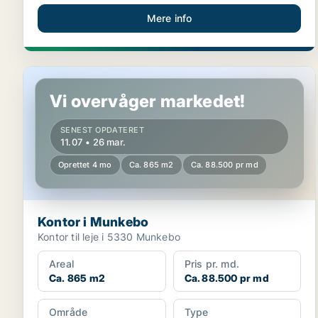
Mere info
Kontor i Munkebo
Vi overvåger markedet!
SENEST OPDATERET
11.07 • 26 mar.
Oprettet 4 mo
Ca. 865 m2
Ca. 88.500 pr md
Kontor i Munkebo
Kontor til leje i 5330 Munkebo
Areal
Pris pr. md.
Ca. 865 m2
Ca. 88.500 pr md
Område
Type