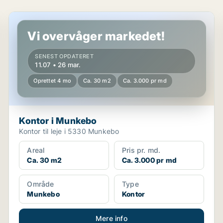
Kontor i Munkebo
Vi overvåger markedet!
SENEST OPDATERET
11.07 • 26 mar.
Oprettet 4 mo
Ca. 30 m2
Ca. 3.000 pr md
Kontor i Munkebo
Kontor til leje i 5330 Munkebo
Areal
Pris pr. md.
Ca. 30 m2
Ca. 3.000 pr md
Område
Type
Munkebo
Kontor
Mere info