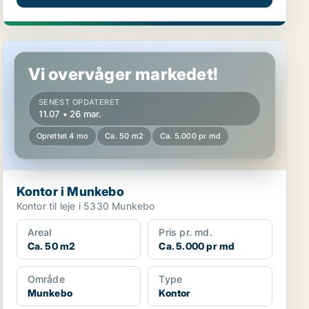
Kontor i Munkebo
Vi overvåger markedet!
SENEST OPDATERET
11.07 • 26 mar.
Oprettet 4 mo
Ca. 50 m2
Ca. 5.000 pr md
Kontor i Munkebo
Kontor til leje i 5330 Munkebo
Areal
Pris pr. md.
Ca. 50 m2
Ca. 5.000 pr md
Område
Type
Munkebo
Kontor