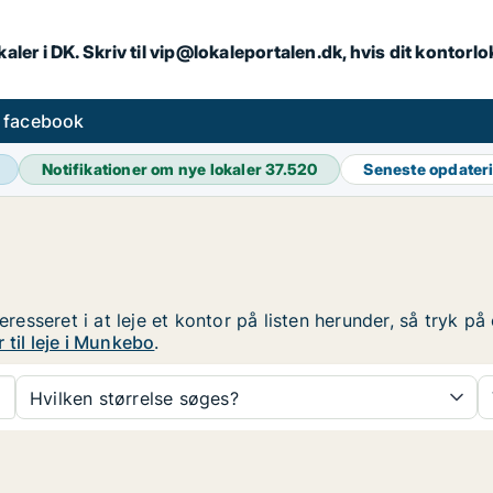
aler i DK. Skriv til vip@lokaleportalen.dk, hvis dit kontorl
å facebook
Notifikationer om nye lokaler
37.520
Seneste opdater
teresseret i at leje et kontor på listen herunder, så tryk 
 til leje i Munkebo
.
Hvilken størrelse søges?