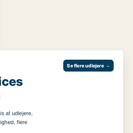
Se flere udlejere
→
ices
s af udlejere,
ighed, flere