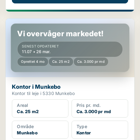
Kontor i Munkebo
Vi overvåger markedet!
SENEST OPDATERET
11.07 • 26 mar.
Oprettet 4 mo
Ca. 25 m2
Ca. 3.000 pr md
Kontor i Munkebo
Kontor til leje i 5330 Munkebo
Areal
Pris pr. md.
Ca. 25 m2
Ca. 3.000 pr md
Område
Type
Munkebo
Kontor