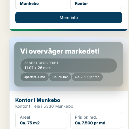
Munkebo
Kontor
Mere info
Kontor i Munkebo
Vi overvåger markedet!
SENEST OPDATERET
11.07 • 26 mar.
Oprettet 4 mo
Ca. 75 m2
Ca. 7.500 pr md
Kontor i Munkebo
Kontor til leje i 5330 Munkebo
Areal
Pris pr. md.
Ca. 75 m2
Ca. 7.500 pr md