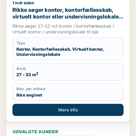
1 mdr siden
Rikke søger kontor, kontorfællesskab, virtuelt kontor eller unde
Rikke søger kontor, kontorfællesskab,
virtuelt kontor eller undervisningslokale
til leje i Middelfart, Egtved eller Viuf m.fl.
Rikke søger 27-33 m2 kontor / kontorfællesskab /
virtuelt kontor / undervisningslokale til leje
Type
Kontor, Kontorfællesskab, Virtuelt kontor,
Undervisningslokale
Areal
2
27 - 33 m
Max. per måned
Ikke angivet
Mere info
UDVALGTE KUNDER