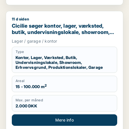
11 d siden
Cicilie søger kontor, lager, værksted, butik, undervisningslo
Cicilie søger kontor, lager, værksted,
butik, undervisningslokale, showroom,
erhvervsgrund, produktionslokaler eller
Lager / garage / kontor
garage til leje i Region Sjælland eller
Nordsjælland
Type
Kontor, Lager, Værksted, Butik,
Undervisningslokale, Showroom,
Erhvervsgrund, Produktionslokaler, Garage
Areal
2
15 - 100.000 m
Max. per måned
2.000 DKK
Mere info