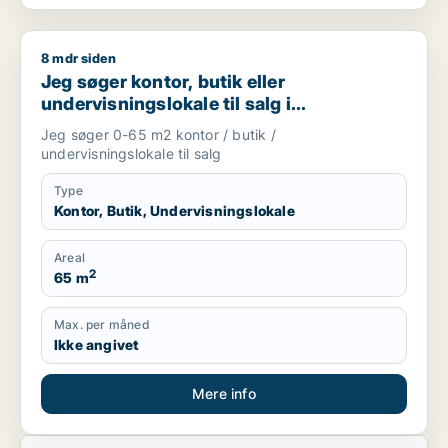
8 mdr siden
Jeg søger kontor, butik eller undervisningslokale til salg i S
Jeg søger kontor, butik eller
undervisningslokale til salg i
Storkøbenhavn, Nordsjælland eller Fyn
Jeg søger 0-65 m2 kontor / butik /
m.fl.
undervisningslokale til salg
Type
Kontor, Butik, Undervisningslokale
Areal
2
65 m
Max. per måned
Ikke angivet
Mere info