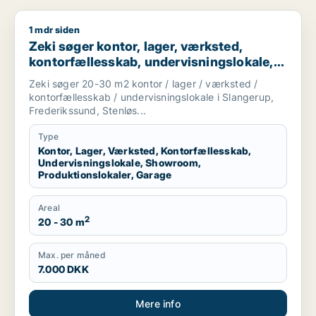
1 mdr siden
Zeki søger kontor, lager, værksted, kontorfællesskab, undervi
Zeki søger kontor, lager, værksted,
kontorfællesskab, undervisningslokale,
showroom, produktionslokaler eller
Zeki søger 20-30 m2 kontor / lager / værksted /
garage til leje i Slangerup, Frederikssund
kontorfællesskab / undervisningslokale i Slangerup,
eller Stenløse m.fl.
Frederikssund, Stenløs...
Type
Kontor, Lager, Værksted, Kontorfællesskab,
Undervisningslokale, Showroom,
Produktionslokaler, Garage
Areal
2
20 - 30 m
Max. per måned
7.000 DKK
Mere info