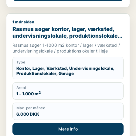
1 mdr siden
Rasmus søger kontor, lager, værksted, undervisningslokale, pr
Rasmus søger kontor, lager, værksted,
undervisningslokale, produktionslokaler
eller garage til leje i Slangerup,
Rasmus søger 1-1000 m2 kontor / lager / værksted /
Frederikssund eller Ølstykke m.fl.
undervisningslokale / produktionslokaler til leje
Type
Kontor, Lager, Værksted, Undervisningslokale,
Produktionslokaler, Garage
Areal
2
1 - 1.000 m
Max. per måned
6.000 DKK
Mere info