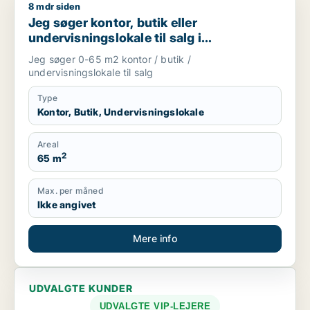
8 mdr siden
Jeg søger kontor, butik eller undervisningslokale til salg i S
Jeg søger kontor, butik eller
undervisningslokale til salg i
Storkøbenhavn, Nordsjælland eller Fyn
Jeg søger 0-65 m2 kontor / butik /
m.fl.
undervisningslokale til salg
Type
Kontor, Butik, Undervisningslokale
Areal
2
65 m
Max. per måned
Ikke angivet
Mere info
UDVALGTE KUNDER
UDVALGTE VIP-LEJERE