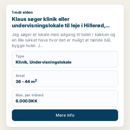
1 mdr siden
Klaus søger klinik eller undervisningslokale til leje i Hillerød, 
Klaus søger klinik eller
undervisningslokale til leje i Hillerød,
Allerød eller Farum m.fl.
Jeg søger et lokale med adgang til toilet / køkken og
en lille lukket have hvor det er muligt at tænde bål,
bygge huler. J...
Type
Klinik, Undervisningslokale
Areal
2
36 - 44 m
Max. per måned
6.000 DKK
Mere info