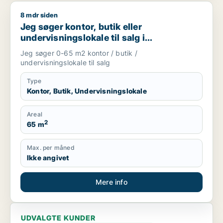
8 mdr siden
Jeg søger kontor, butik eller undervisningslokale til salg i S
Jeg søger kontor, butik eller
undervisningslokale til salg i
Storkøbenhavn, Nordsjælland eller Fyn
Jeg søger 0-65 m2 kontor / butik /
m.fl.
undervisningslokale til salg
Type
Kontor, Butik, Undervisningslokale
Areal
2
65 m
Max. per måned
Ikke angivet
Mere info
UDVALGTE KUNDER