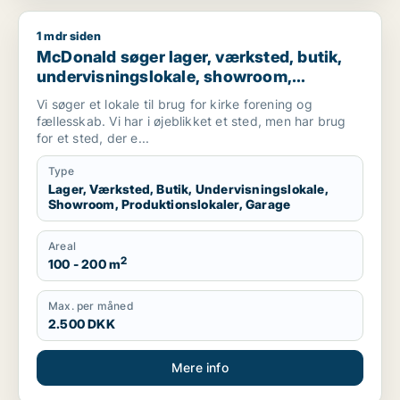
1 mdr siden
McDonald søger lager, værksted, butik, undervisningslokale, 
McDonald søger lager, værksted, butik,
undervisningslokale, showroom,
produktionslokaler eller garage til leje i
Vi søger et lokale til brug for kirke forening og
Randers eller Randers SV
fællesskab. Vi har i øjeblikket et sted, men har brug
for et sted, der e...
Type
Lager, Værksted, Butik, Undervisningslokale,
Showroom, Produktionslokaler, Garage
Areal
2
100 - 200 m
Max. per måned
2.500 DKK
Mere info