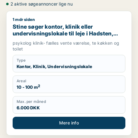
2 aktive søgeannoncer lige nu
1 mdr siden
Stine søger kontor, klinik eller undervisningslokale til leje i H
Stine søger kontor, klinik eller
undervisningslokale til leje i Hadsten,
Trige eller Hinnerup m.fl.
psykolog klinik- fælles vente værelse, te køkken og
toilet
Type
Kontor, Klinik, Undervisningslokale
Areal
2
10 - 100 m
Max. per måned
6.000 DKK
Mere info