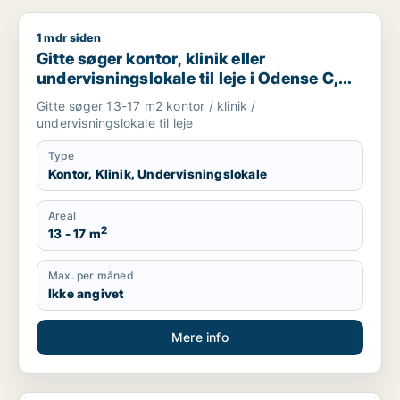
1 mdr siden
Gitte søger kontor, klinik eller undervisningslokale til leje 
Gitte søger kontor, klinik eller
undervisningslokale til leje i Odense C,
Odense V eller Odense NV m.fl.
Gitte søger 13-17 m2 kontor / klinik /
undervisningslokale til leje
Type
Kontor, Klinik, Undervisningslokale
Areal
2
13 - 17 m
Max. per måned
Ikke angivet
Mere info