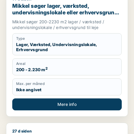
Mikkel søger lager, værksted,
undervisningslokale eller erhvervsgrund
til leje i Odense C, Odense V eller Odense
Mikkel søger 200-2230 m2 lager / værksted /
NV m.fl.
undervisningslokale / erhvervsgrund til leje
Type
Lager, Værksted, Undervisningslokale,
Erhvervsgrund
Areal
2
200 - 2.230 m
Max. per måned
Ikke angivet
Mere info
27 d siden
Frederik søger lager eller undervisningslokale til leje i Odens