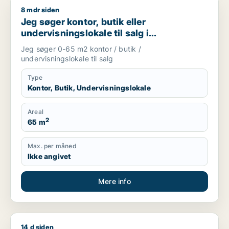
8 mdr siden
Jeg søger kontor, butik eller undervisningslokale til salg i S
Jeg søger kontor, butik eller
undervisningslokale til salg i
Storkøbenhavn, Nordsjælland eller Fyn
Jeg søger 0-65 m2 kontor / butik /
m.fl.
undervisningslokale til salg
Type
Kontor, Butik, Undervisningslokale
Areal
2
65 m
Max. per måned
Ikke angivet
Mere info
14 d siden
Mikkel søger lager, værksted, undervisningslokale eller erhv