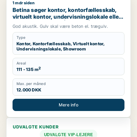
1 mdr siden
Betina søger kontor, kontorfællesskab, virtuelt kontor, underv
Betina søger kontor, kontorfællesskab,
virtuelt kontor, undervisningslokale eller
showroom til leje i Århus N, Århus V eller
God akustik. Gulv skal være beton el. trægulv.
Risskov m.fl.
Type
Kontor, Kontorfællesskab, Virtuelt kontor,
Undervisningslokale, Showroom
Areal
2
111 - 135 m
Max. per måned
12.000 DKK
Mere info
UDVALGTE KUNDER
UDVALGTE VIP-LEJERE