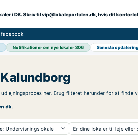
aler i DK. Skriv til vip@lokaleportalen.dk, hvis dit kontorl
å facebook
Notifikationer om nye lokaler
306
Seneste opdaterin
i Kalundborg
in udlejningsproces her. Brug filteret herunder for at find
en.dk
.
e:
Undervisningslokale
Er dine lokaler til leje eller