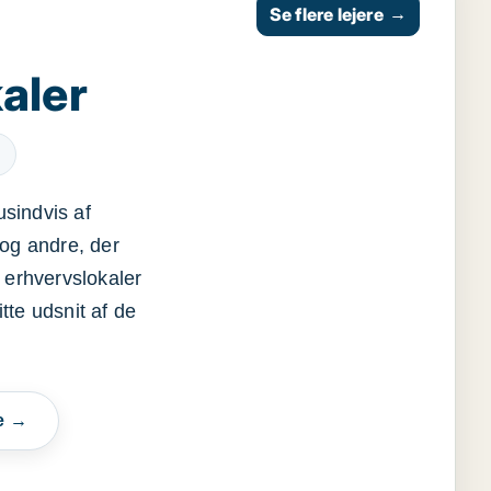
Se flere lejere
→
aler
usindvis af
og andre, der
 erhvervslokaler
itte udsnit af de
e →