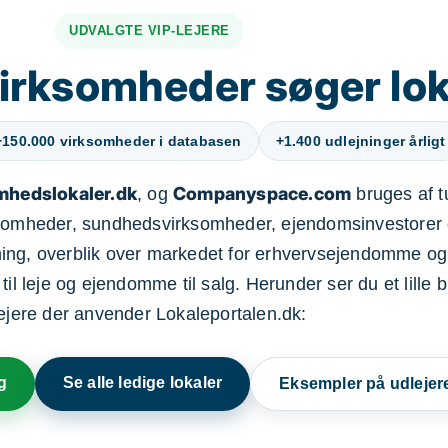
UDVALGTE VIP-LEJERE
irksomheder søger lok
+150.000 virksomheder i databasen
+1.400 udlejninger årligt
mhedslokaler.dk
Companyspace.com
, og
bruges af t
ksomheder, sundhedsvirksomheder, ejendomsinvestorer 
ning, overblik over markedet for erhvervsejendomme og
il leje og ejendomme til salg. Herunder ser du et lille b
lejere der anvender Lokaleportalen.dk:
g
Se alle ledige lokaler
Eksempler på udlejer