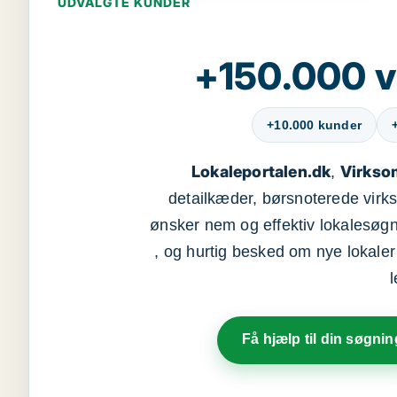
UDVALGTE KUNDER
+150.000 v
+10.000 kunder
Lokaleportalen.dk
Virkso
,
detailkæder, børsnoterede vir
ønsker nem og effektiv lokalesøg
, og hurtig besked om nye lokaler t
Få hjælp til din søgnin