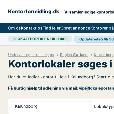
Kontorformidling.dk
Vi samler ledige kontorlok
Om os
Kontakt os
Find lejer
Opret annonce
Kontorer p
LOKALEPORTALEN.DK I DAG:
Opdaterede 24h
38
Undervisningslokale søges
Region Sjælland
Kalundborg
Kontorlokaler søges 
Har du et ledigt kontor til leje i Kalundborg? Start d
Få hurtig hjælp til udlejning via mail:
vip@lokaleportal
Kalundborg
Lokaletyp