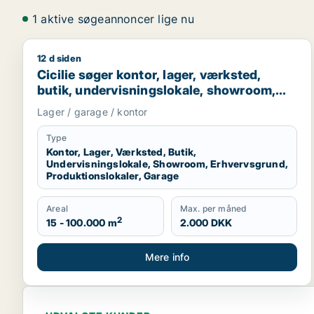
1 aktive søgeannoncer lige nu
12 d siden
Cicilie søger kontor, lager, værksted, butik, under
Cicilie søger kontor, lager, værksted,
butik, undervisningslokale, showroom,
erhvervsgrund, produktionslokaler eller
Lager / garage / kontor
garage til leje i Region Sjælland eller
Nordsjælland
Type
Kontor, Lager, Værksted, Butik,
Undervisningslokale, Showroom, Erhvervsgrund,
Produktionslokaler, Garage
Areal
Max. per måned
2
15 - 100.000 m
2.000 DKK
Mere info