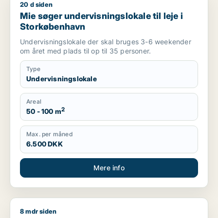
20 d siden
Mie søger undervisningslokale til leje i Storkøbenhavn
Mie søger undervisningslokale til leje i
Storkøbenhavn
Undervisningslokale der skal bruges 3-6 weekender
om året med plads til op til 35 personer.
Type
Undervisningslokale
Areal
2
50 - 100 m
Max. per måned
6.500 DKK
Mere info
8 mdr siden
Jeg søger kontor, butik eller undervisningslokale til salg i S