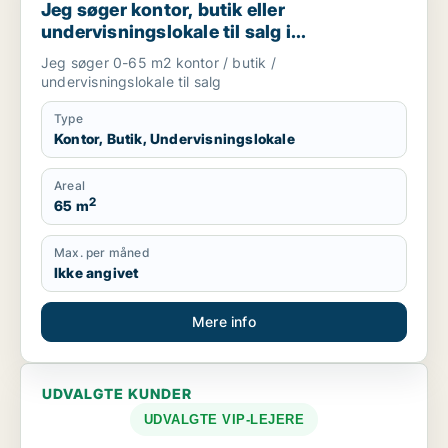
Jeg søger kontor, butik eller
undervisningslokale til salg i
Storkøbenhavn, Nordsjælland eller Fyn
Jeg søger 0-65 m2 kontor / butik /
m.fl.
undervisningslokale til salg
Type
Kontor, Butik, Undervisningslokale
Areal
2
65 m
Max. per måned
Ikke angivet
Mere info
UDVALGTE KUNDER
UDVALGTE VIP-LEJERE