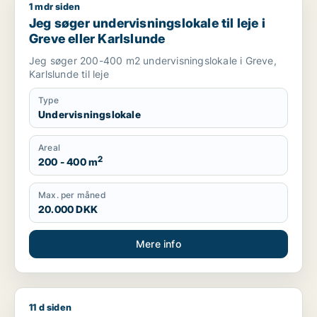
1 mdr siden
Jeg søger undervisningslokale til leje i Greve eller Karlslunde
Jeg søger undervisningslokale til leje i
Greve eller Karlslunde
Jeg søger 200-400 m2 undervisningslokale i Greve,
Karlslunde til leje
Type
Undervisningslokale
Areal
2
200 - 400 m
Max. per måned
20.000 DKK
Mere info
11 d siden
Cicilie søger kontor, lager, værksted, butik, undervisningslo