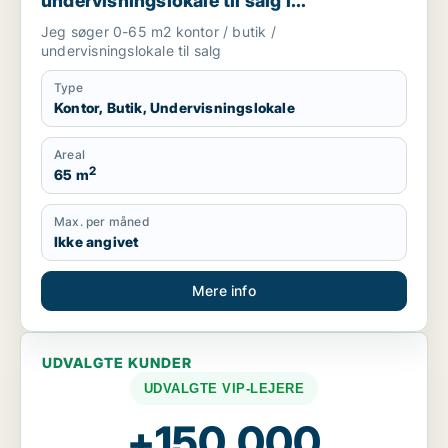
undervisningslokale til salg i
Storkøbenhavn, Nordsjælland eller Fyn
Jeg søger 0-65 m2 kontor / butik /
m.fl.
undervisningslokale til salg
Type
Kontor, Butik, Undervisningslokale
Areal
2
65 m
Max. per måned
Ikke angivet
Mere info
UDVALGTE KUNDER
UDVALGTE VIP-LEJERE
+150.000