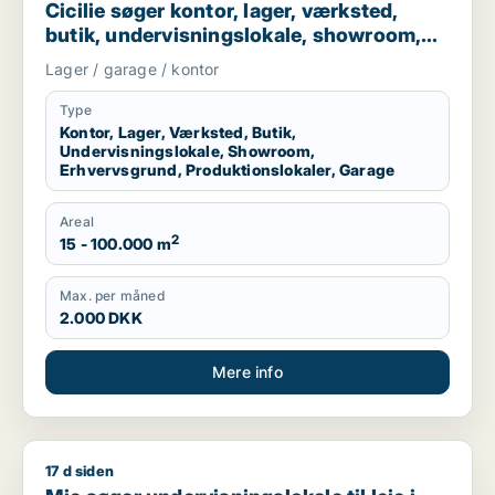
Cicilie søger kontor, lager, værksted,
butik, undervisningslokale, showroom,
erhvervsgrund, produktionslokaler eller
Lager / garage / kontor
garage til leje i Region Sjælland eller
Nordsjælland
Type
Kontor, Lager, Værksted, Butik,
Undervisningslokale, Showroom,
Erhvervsgrund, Produktionslokaler, Garage
Areal
2
15 - 100.000 m
Max. per måned
2.000 DKK
Mere info
17 d siden
Mie søger undervisningslokale til leje i Storkøbenhavn