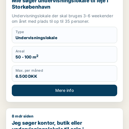
Mie søger undervisningslokale til leje i
Storkøbenhavn
Undervisningslokale der skal bruges 3-6 weekender
om året med plads til op til 35 personer.
Type
Undervisningslokale
Areal
2
50 - 100 m
Max. per måned
6.500 DKK
Mere info
8 mdr siden
Jeg søger kontor, butik eller undervisningslokale til salg i S
Jeg søger kontor, butik eller