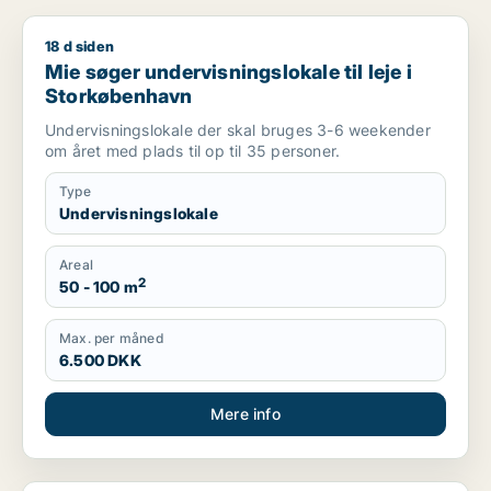
18 d siden
Mie søger undervisningslokale til leje i Storkøbenhavn
Mie søger undervisningslokale til leje i
Storkøbenhavn
Undervisningslokale der skal bruges 3-6 weekender
om året med plads til op til 35 personer.
Type
Undervisningslokale
Areal
2
50 - 100 m
Max. per måned
6.500 DKK
Mere info