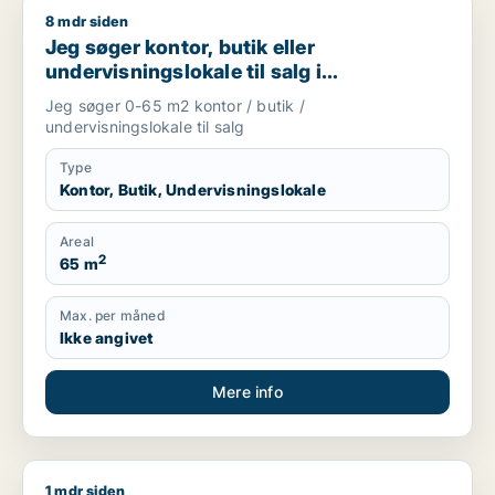
8 mdr siden
Jeg søger kontor, butik eller undervisningslokale til salg i S
Jeg søger kontor, butik eller
undervisningslokale til salg i
Storkøbenhavn, Nordsjælland eller Fyn
Jeg søger 0-65 m2 kontor / butik /
m.fl.
undervisningslokale til salg
Type
Kontor, Butik, Undervisningslokale
Areal
2
65 m
Max. per måned
Ikke angivet
Mere info
1 mdr siden
Marie søger kontor, klinik eller undervisningslokale til leje i G