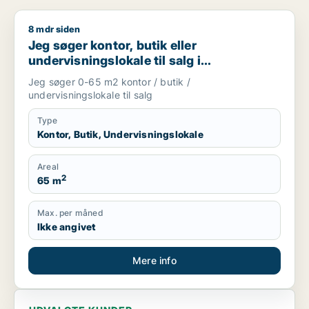
8 mdr siden
Jeg søger kontor, butik eller undervisningslokale til salg i S
Jeg søger kontor, butik eller
undervisningslokale til salg i
Storkøbenhavn, Nordsjælland eller Fyn
Jeg søger 0-65 m2 kontor / butik /
m.fl.
undervisningslokale til salg
Type
Kontor, Butik, Undervisningslokale
Areal
2
65 m
Max. per måned
Ikke angivet
Mere info