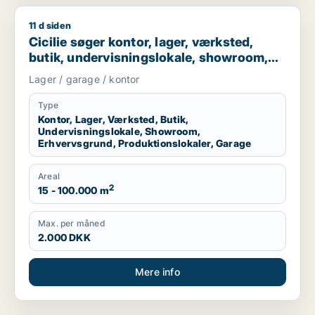
11 d siden
Cicilie søger kontor, lager, værksted, butik, undervisningslo
Cicilie søger kontor, lager, værksted,
butik, undervisningslokale, showroom,
erhvervsgrund, produktionslokaler eller
Lager / garage / kontor
garage til leje i Region Sjælland eller
Nordsjælland
Type
Kontor, Lager, Værksted, Butik,
Undervisningslokale, Showroom,
Erhvervsgrund, Produktionslokaler, Garage
Areal
2
15 - 100.000 m
Max. per måned
2.000 DKK
Mere info