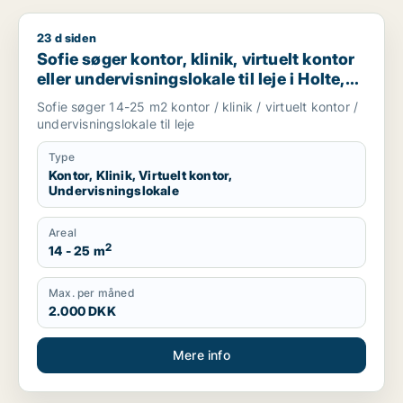
23 d siden
Sofie søger kontor, klinik, virtuelt kontor eller undervisningsl
Sofie søger kontor, klinik, virtuelt kontor
eller undervisningslokale til leje i Holte,
Vedbæk eller Hørsholm m.fl.
Sofie søger 14-25 m2 kontor / klinik / virtuelt kontor /
undervisningslokale til leje
Type
Kontor, Klinik, Virtuelt kontor,
Undervisningslokale
Areal
2
14 - 25 m
Max. per måned
2.000 DKK
Mere info