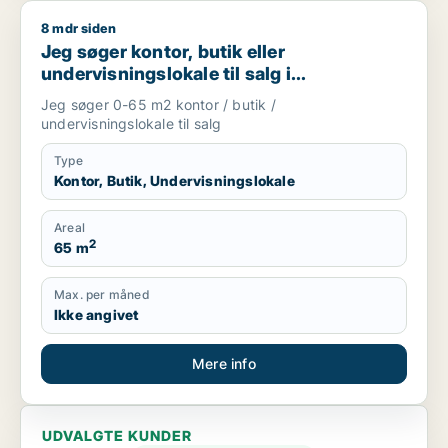
8 mdr siden
Jeg søger kontor, butik eller undervisningslokale til salg i S
Jeg søger kontor, butik eller
undervisningslokale til salg i
Storkøbenhavn, Nordsjælland eller Fyn
Jeg søger 0-65 m2 kontor / butik /
m.fl.
undervisningslokale til salg
Type
Kontor, Butik, Undervisningslokale
Areal
2
65 m
Max. per måned
Ikke angivet
Mere info
UDVALGTE KUNDER