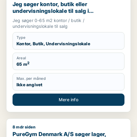
Jeg søger kontor, butik eller
undervisningslokale til salg i
Storkøbenhavn, Nordsjælland eller Fyn
Jeg søger 0-65 m2 kontor / butik /
m.fl.
undervisningslokale til salg
Type
Kontor, Butik, Undervisningslokale
Areal
2
65 m
Max. per måned
Ikke angivet
Mere info
8 mdr siden
PureGym Denmark A/S søger lager, undervisningslokale eller 
PureGym Denmark A/S søger lager,