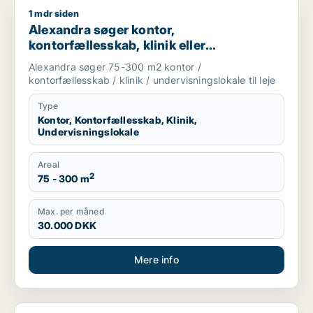
1 mdr siden
Alexandra søger kontor, kontorfællesskab, klinik eller undervi
Alexandra søger kontor,
kontorfællesskab, klinik eller
undervisningslokale til leje i København
Alexandra søger 75-300 m2 kontor /
kontorfællesskab / klinik / undervisningslokale til leje
Type
Kontor, Kontorfællesskab, Klinik,
Undervisningslokale
Areal
2
75 - 300 m
Max. per måned
30.000 DKK
Mere info