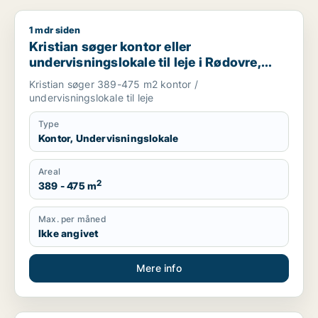
1 mdr siden
Kristian søger kontor eller undervisningslokale til leje i Rødov
Kristian søger kontor eller
undervisningslokale til leje i Rødovre,
Brønshøj eller Herlev m.fl.
Kristian søger 389-475 m2 kontor /
undervisningslokale til leje
Type
Kontor, Undervisningslokale
Areal
2
389 - 475 m
Max. per måned
Ikke angivet
Mere info