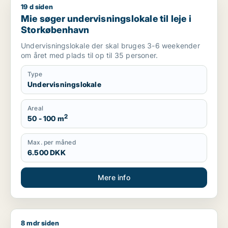
19 d siden
Mie søger undervisningslokale til leje i Storkøbenhavn
Mie søger undervisningslokale til leje i
Storkøbenhavn
Undervisningslokale der skal bruges 3-6 weekender
om året med plads til op til 35 personer.
Type
Undervisningslokale
Areal
2
50 - 100 m
Max. per måned
6.500 DKK
Mere info
8 mdr siden
Jeg søger kontor, butik eller undervisningslokale til salg i S