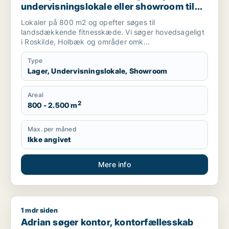
undervisningslokale eller showroom til
leje i København, Frederiksberg eller
Lokaler på 800 m2 og opefter søges til
Ørestad
landsdækkende fitnesskæde. Vi søger hovedsageligt
i Roskilde, Holbæk og områder omk...
Type
Lager, Undervisningslokale, Showroom
Areal
2
800 - 2.500 m
Max. per måned
Ikke angivet
Mere info
1 mdr siden
Adrian søger kontor, kontorfællesskab eller undervisningsloka
Adrian søger kontor, kontorfællesskab