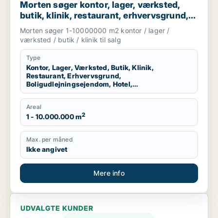
Morten søger kontor, lager, værksted,
butik, klinik, restaurant, erhvervsgrund,
boligudlejningsejendom, hotel eller
Morten søger 1-10000000 m2 kontor / lager /
produktionslokaler til salg i Region
værksted / butik / klinik til salg
Nordjylland
Type
Kontor, Lager, Værksted, Butik, Klinik,
Restaurant, Erhvervsgrund,
Boligudlejningsejendom, Hotel,
Produktionslokaler
Areal
2
1 - 10.000.000 m
Max. per måned
Ikke angivet
Mere info
UDVALGTE KUNDER