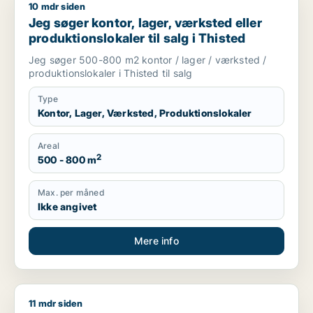
10 mdr siden
Jeg søger kontor, lager, værksted eller produktionslokaler til
Jeg søger kontor, lager, værksted eller
produktionslokaler til salg i Thisted
Jeg søger 500-800 m2 kontor / lager / værksted /
produktionslokaler i Thisted til salg
Type
Kontor, Lager, Værksted, Produktionslokaler
Areal
2
500 - 800 m
Max. per måned
Ikke angivet
Mere info
11 mdr siden
Morten søger kontor, lager, værksted, butik, klinik, restauran