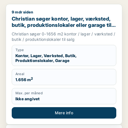
9 mdr siden
Christian søger kontor, lager, værksted, butik, produktionsloka
Christian søger kontor, lager, værksted,
butik, produktionslokaler eller garage til
salg i Karup J, Skive eller Højslev m.fl.
Christian søger 0-1656 m2 kontor / lager / værksted /
butik / produktionslokaler til salg
Type
Kontor, Lager, Værksted, Butik,
Produktionslokaler, Garage
Areal
2
1.656 m
Max. per måned
Ikke angivet
Mere info