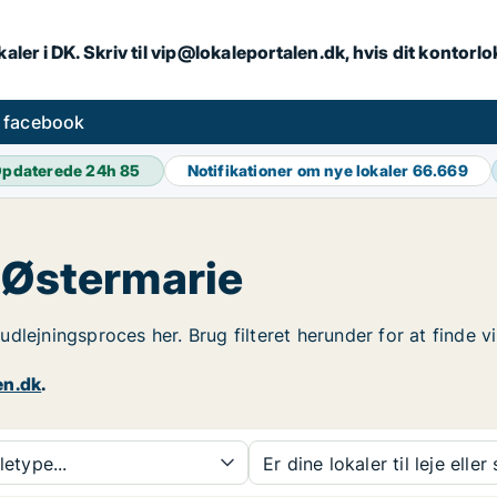
aler i DK. Skriv til vip@lokaleportalen.dk, hvis dit kontorl
å facebook
pdaterede 24h
85
Notifikationer om nye lokaler
66.669
i Østermarie
n udlejningsproces her. Brug filteret herunder for at finde
en.dk
.
etype...
Er dine lokaler til leje eller