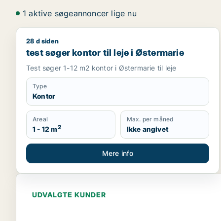
1 aktive søgeannoncer lige nu
28 d siden
test søger kontor til leje i Østermarie
test søger kontor til leje i Østermarie
Test søger 1-12 m2 kontor i Østermarie til leje
Type
Kontor
Areal
Max. per måned
2
1 - 12 m
Ikke angivet
Mere info
UDVALGTE KUNDER