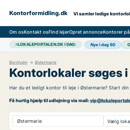
Kontorformidling.dk
Vi samler ledige kontorlok
Om os
Kontakt os
Find lejer
Opret annonce
Kontorer p
LOKALEPORTALEN.DK I DAG:
Nye i dag
60
O
Bornholm
Østermarie
Kontorlokaler søges 
Har du et ledigt kontor til leje i Østermarie? Start di
Få hurtig hjælp til udlejning via mail:
vip@lokaleportal
Østermarie
Vælg lokal