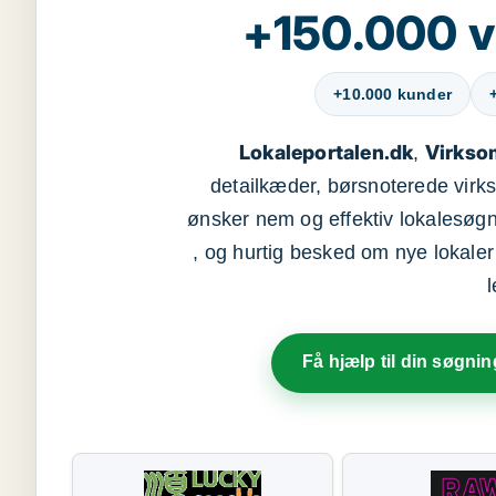
+150.000 v
+10.000 kunder
Lokaleportalen.dk
Virkso
,
detailkæder, børsnoterede vir
ønsker nem og effektiv lokalesøg
, og hurtig besked om nye lokaler t
Få hjælp til din søgnin