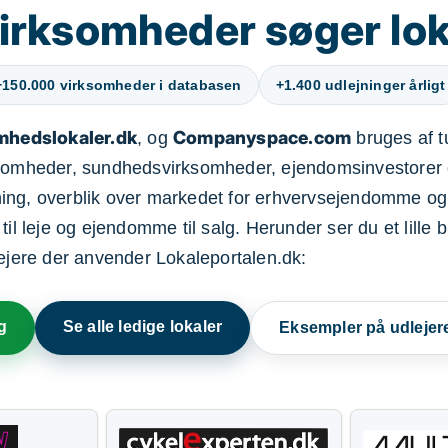
irksomheder søger lok
+150.000 virksomheder i databasen
+1.400 udlejninger årligt
mhedslokaler.dk
Companyspace.com
, og
bruges af t
ksomheder, sundhedsvirksomheder, ejendomsinvestorer 
ning, overblik over markedet for erhvervsejendomme og
il leje og ejendomme til salg. Herunder ser du et lille b
lejere der anvender Lokaleportalen.dk:
g
Se alle ledige lokaler
Eksempler på udlejer