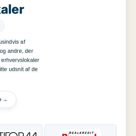
aler
usindvis af
og andre, der
 erhvervslokaler
itte udsnit af de
e →