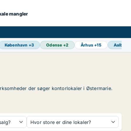
okale mangler
København
+
3
Odense
+
2
Århus
+
15
Aalborg
 virksomheder der søger kontorlokaler i Østermarie.
 salg?
Hvor store er dine lokaler?