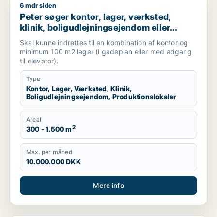
6 mdr siden
Peter søger kontor, lager, værksted, klinik, boligudlejningsej
Peter søger kontor, lager, værksted,
klinik, boligudlejningsejendom eller
produktionslokaler til salg i
Skal kunne indrettes til en kombination af kontor og
Frederiksberg, Østerbro eller Nordhavn
minimum 100 m2 lager (i gadeplan eller med adgang
m.fl.
til elevator).
Type
Kontor, Lager, Værksted, Klinik,
Boligudlejningsejendom, Produktionslokaler
Areal
2
300 - 1.500 m
Max. per måned
10.000.000 DKK
Mere info