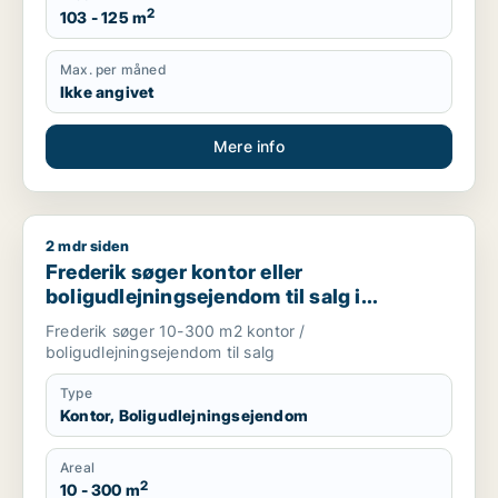
2
103 - 125 m
Max. per måned
Ikke angivet
Mere info
2 mdr siden
Frederik søger kontor eller boligudlejningsejendom til salg i
Frederik søger kontor eller
boligudlejningsejendom til salg i
København K, Vesterbro eller
Frederik søger 10-300 m2 kontor /
Frederiksberg m.fl.
boligudlejningsejendom til salg
Type
Kontor, Boligudlejningsejendom
Areal
2
10 - 300 m