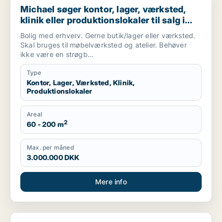
Michael søger kontor, lager, værksted,
klinik eller produktionslokaler til salg i
København, Kongens Lyngby eller
Bolig med erhverv. Gerne butik/lager eller værksted.
Gentofte m.fl.
Skal bruges til møbelværksted og atelier. Behøver
ikke være en strøgb...
Type
Kontor, Lager, Værksted, Klinik,
Produktionslokaler
Areal
2
60 - 200 m
Max. per måned
3.000.000 DKK
Mere info