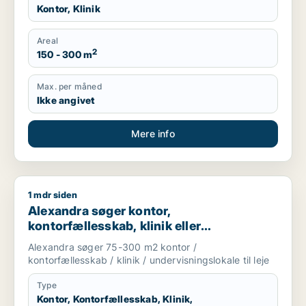
Kontor, Klinik
Areal
2
150 - 300 m
Max. per måned
Ikke angivet
Mere info
1 mdr siden
Alexandra søger kontor, kontorfællesskab, klinik eller undervi
Alexandra søger kontor,
kontorfællesskab, klinik eller
undervisningslokale til leje i København
Alexandra søger 75-300 m2 kontor /
kontorfællesskab / klinik / undervisningslokale til leje
Type
Kontor, Kontorfællesskab, Klinik,