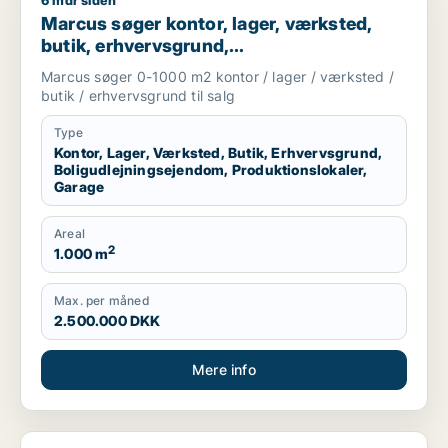
6 mdr siden
Marcus søger kontor, lager, værksted, butik, erhvervsgrund, 
Marcus søger kontor, lager, værksted,
butik, erhvervsgrund,
boligudlejningsejendom,
Marcus søger 0-1000 m2 kontor / lager / værksted /
produktionslokaler eller garage til salg i
butik / erhvervsgrund til salg
Storkøbenhavn
Type
Kontor, Lager, Værksted, Butik, Erhvervsgrund,
Boligudlejningsejendom, Produktionslokaler,
Garage
Areal
2
1.000 m
Max. per måned
2.500.000 DKK
Mere info