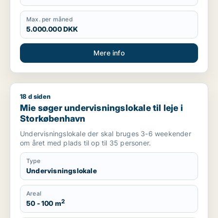
Max. per måned
5.000.000 DKK
Mere info
18 d siden
Mie søger undervisningslokale til leje i Storkøbenhavn
Mie søger undervisningslokale til leje i
Storkøbenhavn
Undervisningslokale der skal bruges 3-6 weekender
om året med plads til op til 35 personer.
Type
Undervisningslokale
Areal
2
50 - 100 m