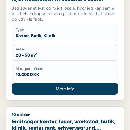
Frederiksberg m.fl.
Jeg søger et lyst og roligt lokale, hvor jeg kan samle
min behandlingspraksis og mit arbejde med at skrive
og udvikle fagl...
Type
Kontor, Butik, Klinik
Areal
2
20 - 50 m
Max. per måned
10.000 DKK
Mere info
10 d siden
Emil søger kontor, lager, værksted, butik, klinik, restaurant,
Emil søger kontor, lager, værksted, butik,
klinik, restaurant, erhvervsgrund,