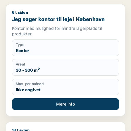
6 t siden
Jeg søger kontor til leje i København
Jeg søger kontor til leje i København
Kontor med mulighed for mindre lagerplads til
produkter
Type
Kontor
Areal
2
30 - 300 m
Max. per måned
Ikke angivet
Mere info
18 t siden
Mette søger kontor, undervisningslokale eller showroom til le