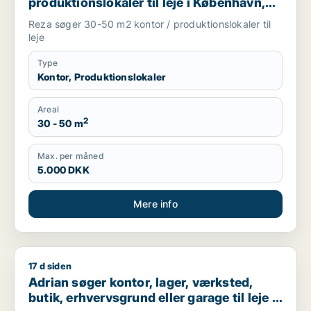
produktionslokaler til leje i København,
Frederiksberg eller Ørestad m.fl.
Reza søger 30-50 m2 kontor / produktionslokaler til
leje
Type
Kontor, Produktionslokaler
Areal
2
30 - 50 m
Max. per måned
5.000 DKK
Mere info
17 d siden
Adrian søger kontor, lager, værksted, butik, erhvervsgrund el
Adrian søger kontor, lager, værksted,
butik, erhvervsgrund eller garage til leje i