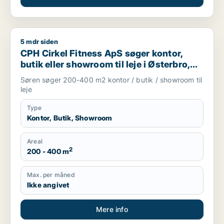
5 mdr siden
CPH Cirkel Fitness ApS søger kontor, butik eller showroom ti
CPH Cirkel Fitness ApS søger kontor,
butik eller showroom til leje i Østerbro,
Nordhavn eller Kongens Lyngby m.fl.
Søren søger 200-400 m2 kontor / butik / showroom til
leje
Type
Kontor, Butik, Showroom
Areal
2
200 - 400 m
Max. per måned
Ikke angivet
Mere info