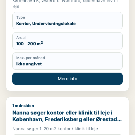
København K, Østerbro, Nørrebro, København NV til
leje
Type
Kontor, Undervisningslokale
Areal
2
100 - 200 m
Max. per måned
Ikke angivet
Mere info
1 mdr siden
Nanna søger kontor eller klinik til leje i København, Frederiks
Nanna søger kontor eller klinik til leje i
København, Frederiksberg eller Ørestad
m.fl.
Nanna søger 1-20 m2 kontor / klinik til leje