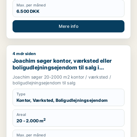
Max. per måned
6.500 DKK
Mere info
4 mdr siden
Joachim søger kontor, værksted eller boligudlejningsejendom
Joachim søger kontor, værksted eller
boligudlejningsejendom til salg i
Storkøbenhavn
Joachim søger 20-2000 m2 kontor / værksted /
boligudlejningsejendom til salg
Type
Kontor, Værksted, Boligudlejningsejendom
Areal
2
20 - 2.000 m
Max. per måned