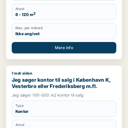
Areal
2
6 - 120 m
Max. per måned
Ikke angivet
Mere info
1 mdr siden
Jeg søger kontor til salg i København K, Vesterbro eller Fred
Jeg søger kontor til salg i København K,
Vesterbro eller Frederiksberg m.fl.
Jeg søger 100-500 m2 kontor til salg
Type
Kontor
Areal