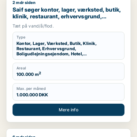
2 mdr siden
Saif søger kontor, lager, værksted, butik, klinik, restaurant
Saif søger kontor, lager, værksted, butik,
klinik, restaurant, erhvervsgrund,
boligudlejningsejendom, hotel,
Tæt på vand/å/flod.
produktionslokaler eller garage til salg i
Storkøbenhavn
Type
Kontor, Lager, Værksted, Butik, Klinik,
Restaurant, Erhvervsgrund,
Boligudlejningsejendom, Hotel,
Produktionslokaler, Garage
Areal
2
100.000 m
Max. per måned
1.000.000 DKK
Mere info