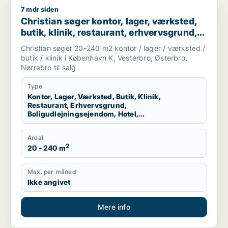
7 mdr siden
Christian søger kontor, lager, værksted, butik, klinik, restau
Christian søger kontor, lager, værksted,
butik, klinik, restaurant, erhvervsgrund,
boligudlejningsejendom, hotel,
Christian søger 20-240 m2 kontor / lager / værksted /
produktionslokaler eller garage til salg i
butik / klinik i København K, Vesterbro, Østerbro,
København K, Vesterbro eller Østerbro
Nørrebro til salg
m.fl.
Type
Kontor, Lager, Værksted, Butik, Klinik,
Restaurant, Erhvervsgrund,
Boligudlejningsejendom, Hotel,
Produktionslokaler, Garage
Areal
2
20 - 240 m
Max. per måned
Ikke angivet
Mere info