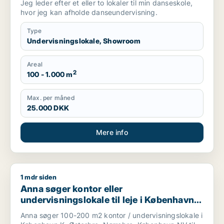
Jeg leder efter et eller to lokaler til min danseskole,
hvor jeg kan afholde danseundervisning.
Type
Undervisningslokale, Showroom
Areal
2
100 - 1.000 m
Max. per måned
25.000 DKK
Mere info
1 mdr siden
Anna søger kontor eller undervisningslokale til leje i Københa
Anna søger kontor eller
undervisningslokale til leje i København
K, Østerbro eller Nørrebro m.fl.
Anna søger 100-200 m2 kontor / undervisningslokale i