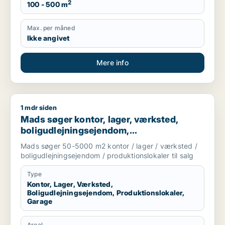
2
100 - 500 m
Max. per måned
Ikke angivet
Mere info
1 mdr siden
Mads søger kontor, lager, værksted, boligudlejningsejendom, 
Mads søger kontor, lager, værksted,
boligudlejningsejendom,
produktionslokaler eller garage til salg i
Mads søger 50-5000 m2 kontor / lager / værksted /
København
boligudlejningsejendom / produktionslokaler til salg
Type
Kontor, Lager, Værksted,
Boligudlejningsejendom, Produktionslokaler,
Garage
Areal