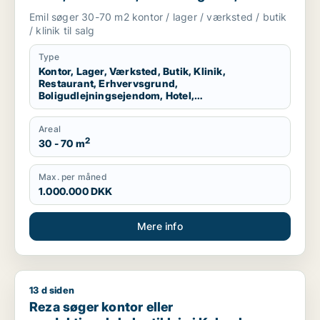
boligudlejningsejendom, hotel,
Emil søger 30-70 m2 kontor / lager / værksted / butik
produktionslokaler eller garage til salg i
/ klinik til salg
København K, Vesterbro eller
Frederiksberg m.fl.
Type
Kontor, Lager, Værksted, Butik, Klinik,
Restaurant, Erhvervsgrund,
Boligudlejningsejendom, Hotel,
Produktionslokaler, Garage
Areal
2
30 - 70 m
Max. per måned
1.000.000 DKK
Mere info
13 d siden
Reza søger kontor eller produktionslokaler til leje i Københav
Reza søger kontor eller