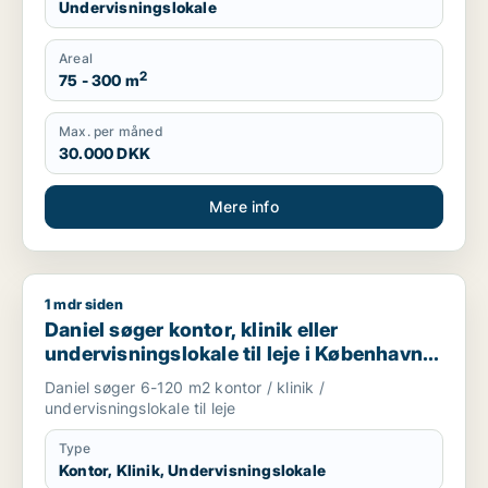
Undervisningslokale
Areal
2
75 - 300 m
Max. per måned
30.000 DKK
Mere info
1 mdr siden
Daniel søger kontor, klinik eller undervisningslokale til leje 
Daniel søger kontor, klinik eller
undervisningslokale til leje i København
K, Vesterbro eller Frederiksberg m.fl.
Daniel søger 6-120 m2 kontor / klinik /
undervisningslokale til leje
Type
Kontor, Klinik, Undervisningslokale