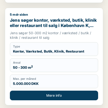
5 mdr siden
Jens søger kontor, værksted, butik, klinik eller restaurant ti
Jens søger kontor, værksted, butik, klinik
eller restaurant til salg i København K,
Vesterbro eller Frederiksberg m.fl.
Jens søger 50-300 m2 kontor / værksted / butik /
klinik / restaurant til salg
Type
Kontor, Værksted, Butik, Klinik, Restaurant
Areal
2
50 - 300 m
Max. per måned
5.000.000 DKK
Mere info