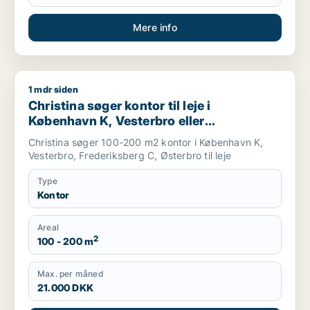
Mere info
1 mdr siden
Christina søger kontor til leje i København K, Vesterbro eller
Christina søger kontor til leje i
København K, Vesterbro eller
Frederiksberg C m.fl.
Christina søger 100-200 m2 kontor i København K,
Vesterbro, Frederiksberg C, Østerbro til leje
Type
Kontor
Areal
2
100 - 200 m
Max. per måned
21.000 DKK