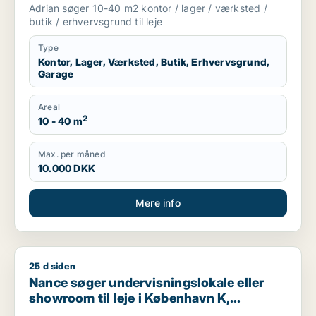
København K, Vesterbro eller
Adrian søger 10-40 m2 kontor / lager / værksted /
Frederiksberg m.fl.
butik / erhvervsgrund til leje
Type
Kontor, Lager, Værksted, Butik, Erhvervsgrund,
Garage
Areal
2
10 - 40 m
Max. per måned
10.000 DKK
Mere info
25 d siden
Nance søger undervisningslokale eller showroom til leje i Kø
Nance søger undervisningslokale eller
showroom til leje i København K,
Vesterbro eller Frederiksberg m.fl.