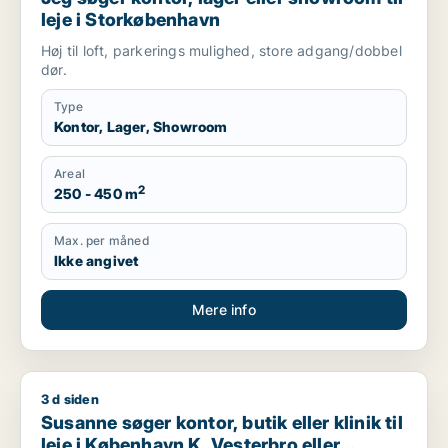
leje i Storkøbenhavn
Høj til loft, parkerings mulighed, store adgang/dobbel
dør.
Type
Kontor, Lager, Showroom
Areal
2
250 - 450 m
Max. per måned
Ikke angivet
Mere info
3 d siden
Susanne søger kontor, butik eller klinik til leje i København K
Susanne søger kontor, butik eller klinik til
leje i København K, Vesterbro eller