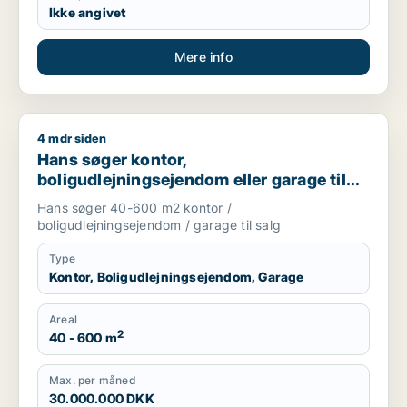
Ikke angivet
Mere info
4 mdr siden
Hans søger kontor, boligudlejningsejendom eller garage til sa
Hans søger kontor,
boligudlejningsejendom eller garage til
salg i København K, Vesterbro eller
Hans søger 40-600 m2 kontor /
Frederiksberg m.fl.
boligudlejningsejendom / garage til salg
Type
Kontor, Boligudlejningsejendom, Garage
Areal
2
40 - 600 m
Max. per måned
30.000.000 DKK