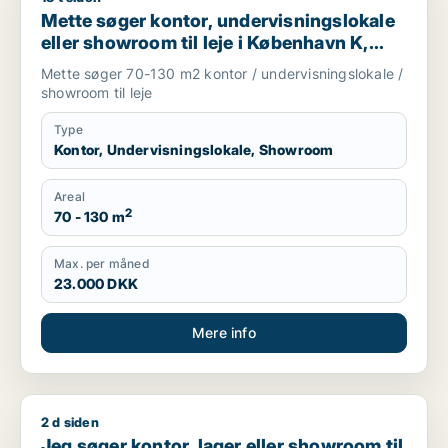
Mette søger kontor, undervisningslokale
eller showroom til leje i København K,
Vesterbro eller Frederiksberg m.fl.
Mette søger 70-130 m2 kontor / undervisningslokale /
showroom til leje
Type
Kontor, Undervisningslokale, Showroom
Areal
2
70 - 130 m
Max. per måned
23.000 DKK
Mere info
2 d siden
Jeg søger kontor, lager eller showroom til leje i Storkøbenha
Jeg søger kontor, lager eller showroom til