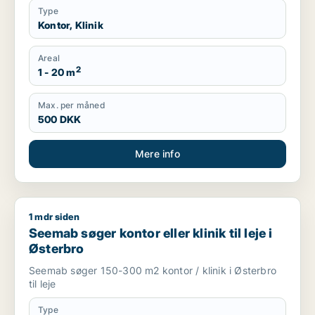
Type
Kontor, Klinik
Areal
2
1 - 20 m
Max. per måned
500 DKK
Mere info
1 mdr siden
Seemab søger kontor eller klinik til leje i Østerbro
Seemab søger kontor eller klinik til leje i
Østerbro
Seemab søger 150-300 m2 kontor / klinik i Østerbro
til leje
Type