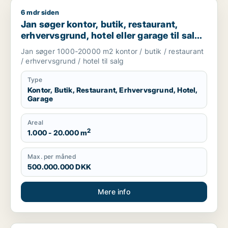
6 mdr siden
Jan søger kontor, butik, restaurant, erhvervsgrund, hotel el
Jan søger kontor, butik, restaurant,
erhvervsgrund, hotel eller garage til salg i
København, Kongens Lyngby eller
Jan søger 1000-20000 m2 kontor / butik / restaurant
Gentofte
/ erhvervsgrund / hotel til salg
Type
Kontor, Butik, Restaurant, Erhvervsgrund, Hotel,
Garage
Areal
2
1.000 - 20.000 m
Max. per måned
500.000.000 DKK
Mere info