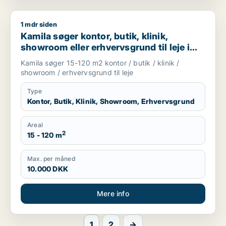
1 mdr siden
Kamila søger kontor, butik, klinik, showroom eller erhvervsgrun
Kamila søger kontor, butik, klinik,
showroom eller erhvervsgrund til leje i
Vesterbro, Østerbro eller Nørrebro m.fl.
Kamila søger 15-120 m2 kontor / butik / klinik /
showroom / erhvervsgrund til leje
Type
Kontor, Butik, Klinik, Showroom, Erhvervsgrund
Areal
2
15 - 120 m
Max. per måned
10.000 DKK
Mere info
1
2
→