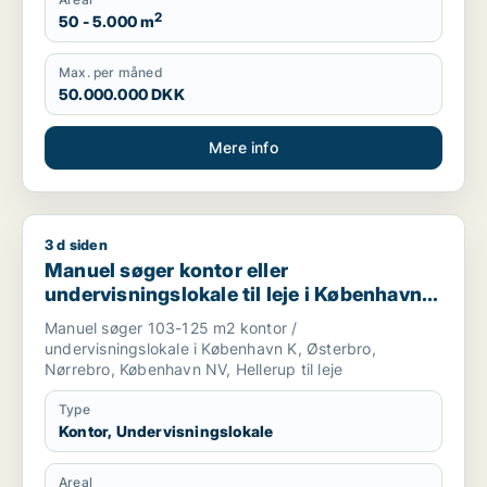
2
50 - 5.000 m
Max. per måned
50.000.000 DKK
Mere info
3 d siden
Manuel søger kontor eller undervisningslokale til leje i Køben
Manuel søger kontor eller
undervisningslokale til leje i København
K, Østerbro eller Nørrebro m.fl.
Manuel søger 103-125 m2 kontor /
undervisningslokale i København K, Østerbro,
Nørrebro, København NV, Hellerup til leje
Type
Kontor, Undervisningslokale
Areal