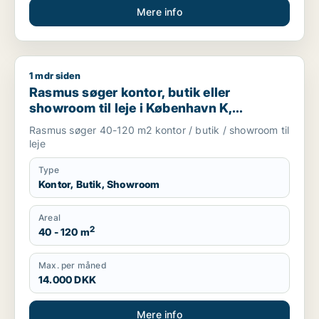
Mere info
1 mdr siden
Rasmus søger kontor, butik eller showroom til leje i Københav
Rasmus søger kontor, butik eller
showroom til leje i København K,
Vesterbro eller Frederiksberg m.fl.
Rasmus søger 40-120 m2 kontor / butik / showroom til
leje
Type
Kontor, Butik, Showroom
Areal
2
40 - 120 m
Max. per måned
14.000 DKK
Mere info