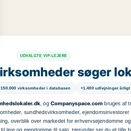
UDVALGTE VIP-LEJERE
irksomheder søger lok
+150.000 virksomheder i databasen
+1.400 udlejninger årligt
mhedslokaler.dk
Companyspace.com
, og
bruges af t
ksomheder, sundhedsvirksomheder, ejendomsinvestorer 
ning, overblik over markedet for erhvervsejendomme og
il leje og ejendomme til salg. Herunder ser du et lille b