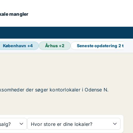
okale mangler
København
+
4
Århus
+
2
Seneste opdatering
2 t sid
virksomheder der søger kontorlokaler i Odense N.
 salg?
Hvor store er dine lokaler?