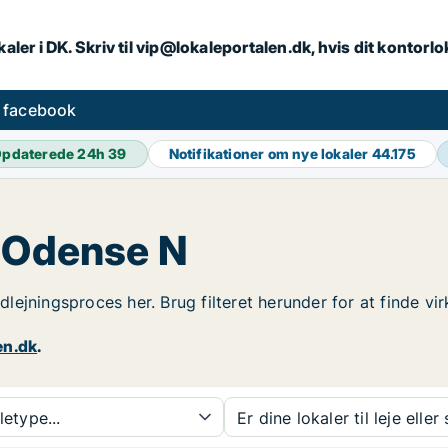
aler i DK. Skriv til vip@lokaleportalen.dk, hvis dit kontorl
å facebook
pdaterede 24h
39
Notifikationer om nye lokaler
44.175
i Odense N
 udlejningsproces her. Brug filteret herunder for at finde 
en.dk
.
etype...
Er dine lokaler til leje eller