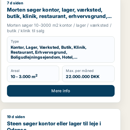
7 d siden
nd eller produktionslokaler til salg i Odense
Morten søger kontor, lager, værksted, butik, klinik, re
Morten søger kontor, lager, værksted,
butik, klinik, restaurant, erhvervsgrund,
boligudlejningsejendom, hotel,
Morten søger 10-3000 m2 kontor / lager / værksted /
produktionslokaler eller garage til salg i
butik / klinik til salg
Odense
Type
Kontor, Lager, Værksted, Butik, Klinik,
Restaurant, Erhvervsgrund,
Boligudlejningsejendom, Hotel,
Produktionslokaler, Garage
Areal
Max. per måned
2
10 - 3.000 m
22.000.000 DKK
Mere info
19 d siden
se
Steen søger kontor eller lager til leje i Odense
Steen søger kontor eller lager til leje i
Odense