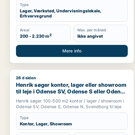
Type
Lager, Værksted, Undervisningslokale,
Erhvervsgrund
Areal
Max. per måned
2
200 - 2.230 m
Ikke angivet
Mere info
26 d siden
Henrik søger kontor, lager eller showroom til leje 
Henrik søger kontor, lager eller showroom
til leje i Odense SV, Odense S eller Odense
N m.fl.
Henrik søger 100-500 m2 kontor / lager / showroom i
Odense SV, Odense S, Odense N, Svendborg til leje
Type
Kontor, Lager, Showroom