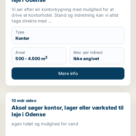
Vi ser efter en kontorbygning med mulighed for at
drive et kontorhotel. Stand og indretning kan vi altid
tage direkte med ...
Type
Kontor
Areal
Max. per måned
2
500 - 4.500 m
Ikke angivet
Mere info
10 mdr siden
eller erhvervsgrund til leje i Odense C, Odense V eller Od
Aksel søger kontor, lager eller værksted til leje i Od
Aksel søger kontor, lager eller værksted til
leje i Odense
egen toilet og mulighed for vand