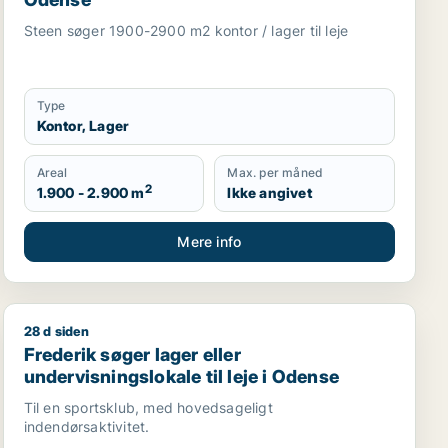
Steen søger 1900-2900 m2 kontor / lager til leje
Type
Kontor, Lager
Areal
Max. per måned
2
1.900 - 2.900 m
Ikke angivet
Mere info
28 d siden
ense NV m.fl.
ense
Frederik søger lager eller undervisningslokale til leje 
Frederik søger lager eller
undervisningslokale til leje i Odense
Til en sportsklub, med hovedsageligt
indendørsaktivitet.