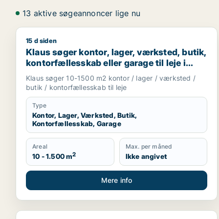
13 aktive søgeannoncer lige nu
15 d siden
Klaus søger kontor, lager, værksted, butik, kontorf
Klaus søger kontor, lager, værksted, butik,
kontorfællesskab eller garage til leje i
Odense
Klaus søger 10-1500 m2 kontor / lager / værksted /
butik / kontorfællesskab til leje
Type
Kontor, Lager, Værksted, Butik,
Kontorfællesskab, Garage
Areal
Max. per måned
2
10 - 1.500 m
Ikke angivet
Mere info