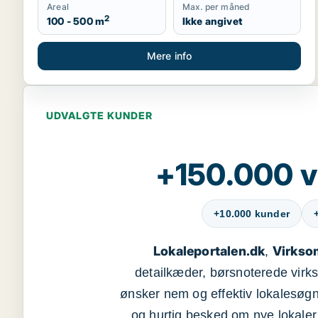
Areal
Max. per måned
2
100 - 500 m
Ikke angivet
Mere info
UDVALGTE KUNDER
+150.000 v
+10.000 kunder
Lokaleportalen.dk
Virkso
,
detailkæder, børsnoterede vir
ønsker nem og effektiv lokalesøg
, og hurtig besked om nye lokaler t