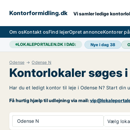
Kontorformidling.dk
Vi samler ledige kontorlok
Om os
Kontakt os
Find lejer
Opret annonce
Kontorer p
LOKALEPORTALEN.DK I DAG:
Nye i dag
38
O
Odense
Odense N
Kontorlokaler søges 
Har du et ledigt kontor til leje i Odense N? Start din
Få hurtig hjælp til udlejning via mail:
vip@lokaleportal
Odense N
Vælg lokal