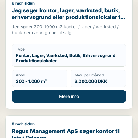
6 mdr siden
 til leje i Odense C, Odense V eller Odense NV m.fl.
Jeg søger kontor, lager, værksted, butik, erhvervsgru
Jeg søger kontor, lager, værksted, butik,
erhvervsgrund eller produktionslokaler til
salg i Odense
Jeg søger 200-1000 m2 kontor / lager / værksted /
butik / erhvervsgrund til salg
Type
Kontor, Lager, Værksted, Butik, Erhvervsgrund,
Produktionslokaler
Areal
Max. per måned
2
200 - 1.000 m
6.000.000 DKK
Mere info
8 mdr siden
l salg i Storkøbenhavn, Nordsjælland eller Fyn m.fl.
Regus Management ApS søger kontor til leje i Oden
Regus Management ApS søger kontor til
leje i Odense