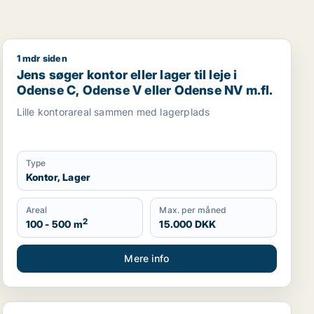
1 mdr siden
ngsejendom til salg i Odense
Jens søger kontor eller lager til leje i Odense C, Oden
Jens søger kontor eller lager til leje i
Odense C, Odense V eller Odense NV m.fl.
Lille kontorareal sammen med lagerplads
Type
Kontor, Lager
Areal
Max. per måned
2
100 - 500 m
15.000 DKK
Mere info