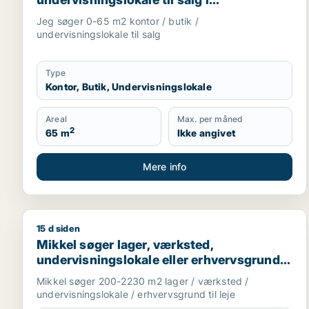
Storkøbenhavn, Nordsjælland eller Fyn
Jeg søger 0-65 m2 kontor / butik /
m.fl.
undervisningslokale til salg
Type
Kontor, Butik, Undervisningslokale
Areal
Max. per måned
2
65 m
Ikke angivet
Mere info
15 d siden
Mikkel søger lager, værksted, undervisningslokale 
Mikkel søger lager, værksted,
undervisningslokale eller erhvervsgrund
til leje i Odense C, Odense V eller Odense
Mikkel søger 200-2230 m2 lager / værksted /
NV m.fl.
undervisningslokale / erhvervsgrund til leje