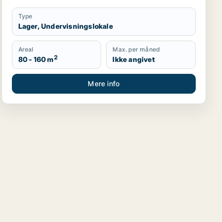
Type
Lager, Undervisningslokale
Areal
Max. per måned
2
80 - 160 m
Ikke angivet
Mere info