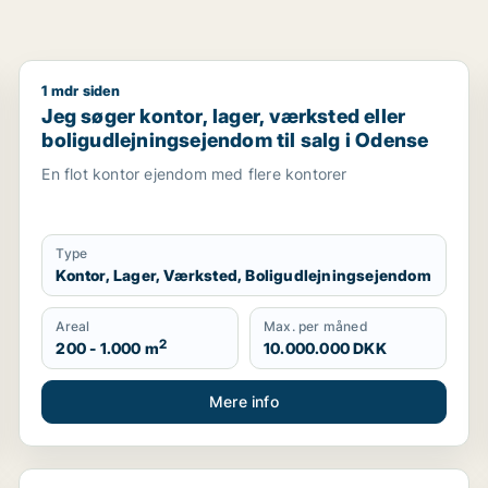
1 mdr siden
ællesskab eller garage til leje i Odense
Jeg søger kontor, lager, værksted eller boligudlejni
Jeg søger kontor, lager, værksted eller
boligudlejningsejendom til salg i Odense
En flot kontor ejendom med flere kontorer
Type
Kontor, Lager, Værksted, Boligudlejningsejendom
Areal
Max. per måned
2
200 - 1.000 m
10.000.000 DKK
Mere info