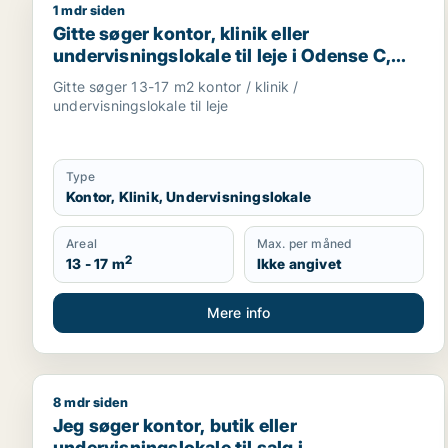
1 mdr siden
Gitte søger kontor, klinik eller undervisningslokale
Gitte søger kontor, klinik eller
undervisningslokale til leje i Odense C,
Odense V eller Odense NV m.fl.
Gitte søger 13-17 m2 kontor / klinik /
undervisningslokale til leje
Type
Kontor, Klinik, Undervisningslokale
Areal
Max. per måned
2
13 - 17 m
Ikke angivet
Mere info
8 mdr siden
Jeg søger kontor, butik eller undervisningslokale ti
Jeg søger kontor, butik eller
undervisningslokale til salg i