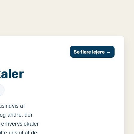
Se flere lejere
→
aler
usindvis af
og andre, der
 erhvervslokaler
itte udsnit af de