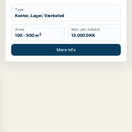
Type
Kontor, Lager, Værksted
Areal
Max. per måned
2
100 - 500 m
13.000 DKK
Mere info
i Odense SV, Odense S eller Odense N m.fl.