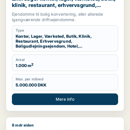
klinik, restaurant, erhvervsgrund,
boligudlejningsejendom, hotel,
Ejendomme til bolig konvertering, eller allerede
produktionslokaler eller garage til salg i
igangværende driftsejendomme.
Nordsjælland
Type
Kontor, Lager, Værksted, Butik, Klinik,
Restaurant, Erhvervsgrund,
Boligudlejningsejendom, Hotel,
Produktionslokaler, Garage
Areal
2
1.000 m
Max. per måned
5.000.000 DKK
Mere info
8 mdr siden
Jeg søger kontor, butik eller undervisningslokale til salg i S