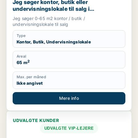
Jeg søger kontor, butik eller
undervisningslokale til salg i
Storkøbenhavn, Nordsjælland eller Fyn
Jeg søger 0-65 m2 kontor / butik /
m.fl.
undervisningslokale til salg
Type
Kontor, Butik, Undervisningslokale
Areal
2
65 m
Max. per måned
Ikke angivet
Mere info
UDVALGTE KUNDER
UDVALGTE VIP-LEJERE