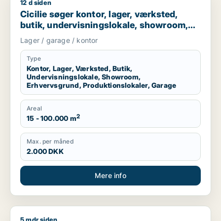
12 d siden
Cicilie søger kontor, lager, værksted, butik, undervisningslo
Cicilie søger kontor, lager, værksted,
butik, undervisningslokale, showroom,
erhvervsgrund, produktionslokaler eller
Lager / garage / kontor
garage til leje i Region Sjælland eller
Nordsjælland
Type
Kontor, Lager, Værksted, Butik,
Undervisningslokale, Showroom,
Erhvervsgrund, Produktionslokaler, Garage
Areal
2
15 - 100.000 m
Max. per måned
2.000 DKK
Mere info
5 mdr siden
Christian søger kontor, lager, værksted, boligudlejningsejend