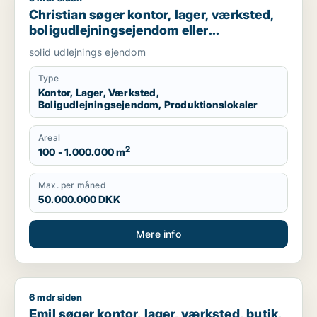
Christian søger kontor, lager, værksted,
boligudlejningsejendom eller
produktionslokaler til salg i Nordsjælland,
solid udlejnings ejendom
Roskilde eller Holbæk
Type
Kontor, Lager, Værksted,
Boligudlejningsejendom, Produktionslokaler
Areal
2
100 - 1.000.000 m
Max. per måned
50.000.000 DKK
Mere info
6 mdr siden
Emil søger kontor, lager, værksted, butik, klinik, restaurant,
Emil søger kontor, lager, værksted, butik,