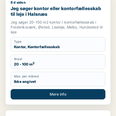
8 d siden
Jeg søger kontor eller kontorfællesskab til leje i Halsnæs
Jeg søger kontor eller kontorfællesskab
til leje i Halsnæs
Jeg søger 20-100 m2 kontor / kontorfællesskab i
Frederiksværk, Ølsted, Liseleje, Melby, Hundested til
leje
Type
Kontor, Kontorfællesskab
Areal
2
20 - 100 m
Max. per måned
Ikke angivet
Mere info