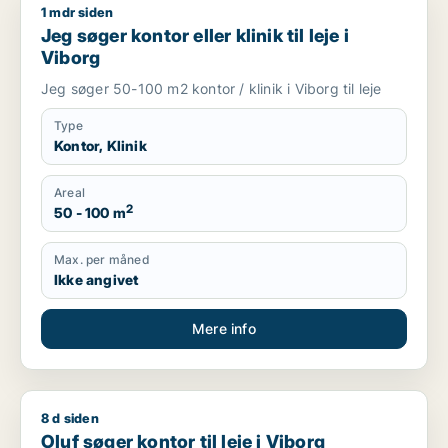
1 mdr siden
Jeg søger kontor eller klinik til leje i Viborg
Jeg søger kontor eller klinik til leje i
Viborg
Jeg søger 50-100 m2 kontor / klinik i Viborg til leje
Type
Kontor, Klinik
Areal
2
50 - 100 m
Max. per måned
Ikke angivet
Mere info
8 d siden
Oluf søger kontor til leje i Viborg
Oluf søger kontor til leje i Viborg