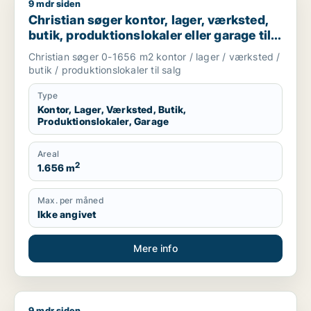
9 mdr siden
Christian søger kontor, lager, værksted, butik, produktionsloka
Christian søger kontor, lager, værksted,
butik, produktionslokaler eller garage til
salg i Karup J, Skive eller Højslev m.fl.
Christian søger 0-1656 m2 kontor / lager / værksted /
butik / produktionslokaler til salg
Type
Kontor, Lager, Værksted, Butik,
Produktionslokaler, Garage
Areal
2
1.656 m
Max. per måned
Ikke angivet
Mere info
9 mdr siden