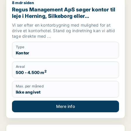
8 mdr siden
Regus Management ApS søger kontor til leje i Herning, Silke
Regus Management ApS søger kontor til
leje i Herning, Silkeborg eller
Skanderborg m.fl.
Vi ser efter en kontorbygning med mulighed for at
drive et kontorhotel. Stand og indretning kan vi altid
tage direkte med ...
Type
Kontor
Areal
2
500 - 4.500 m
Max. per måned
Ikke angivet
Mere info