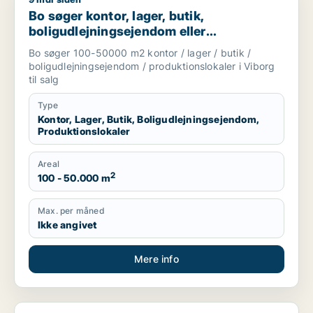
Bo søger kontor, lager, butik, boligudlejningsejendom eller pr
Bo søger kontor, lager, butik,
boligudlejningsejendom eller
produktionslokaler til salg i Viborg
Bo søger 100-50000 m2 kontor / lager / butik /
boligudlejningsejendom / produktionslokaler i Viborg
til salg
Type
Kontor, Lager, Butik, Boligudlejningsejendom,
Produktionslokaler
Areal
2
100 - 50.000 m
Max. per måned
Ikke angivet
Mere info