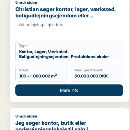
5 mdr siden
Christian søger kontor, lager, værksted, boligudlej
Christian søger kontor, lager, værksted,
boligudlejningsejendom eller
produktionslokaler til salg i Nordsjælland,
solid udlejnings ejendom
Roskilde eller Holbæk
Type
Kontor, Lager, Værksted,
Boligudlejningsejendom, Produktionslokaler
Areal
Max. per måned
2
100 - 1.000.000 m
50.000.000 DKK
Mere info
8 mdr siden
Jeg søger kontor, butik eller undervisningslokale ti
Jeg søger kontor, butik eller
undervisningslokale til salg i