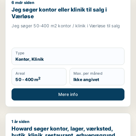
6 mdr siden
ningsejendom eller produktionslokaler til salg i Nordsjæll
Jeg søger kontor eller klinik til salg i Værløse
Jeg søger kontor eller klinik til salg i
Værløse
Jeg søger 50-400 m2 kontor / klinik i Værløse til salg
Type
Kontor, Klinik
Areal
Max. per måned
2
50 - 400 m
Ikke angivet
Mere info
1 år siden
l salg i Storkøbenhavn, Nordsjælland eller Fyn m.fl.
Howard søger kontor, lager, værksted, butik, klinik, re
Howard søger kontor, lager, værksted,
butik, klinik, restaurant, erhvervsgrund,