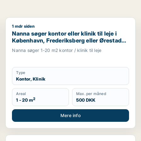
1 mdr siden
eje i Rødovre, Brønshøj eller Herlev m.fl.
Nanna søger kontor eller klinik til leje i København, 
Nanna søger kontor eller klinik til leje i
København, Frederiksberg eller Ørestad
m.fl.
Nanna søger 1-20 m2 kontor / klinik til leje
Type
Kontor, Klinik
Areal
Max. per måned
2
1 - 20 m
500 DKK
Mere info