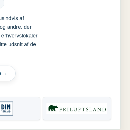
usindvis af
og andre, der
 erhvervslokaler
itte udsnit af de
e →