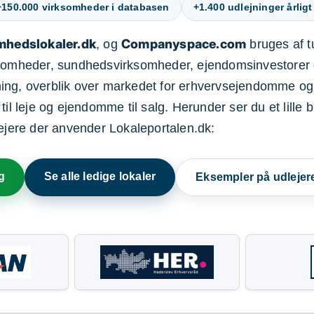
+150.000 virksomheder i databasen
+1.400 udlejninger årligt
mhedslokaler.dk
Companyspace.com
, og
bruges af t
ksomheder, sundhedsvirksomheder, ejendomsinvestorer 
ning, overblik over markedet for erhvervsejendomme og
il leje og ejendomme til salg. Herunder ser du et lille b
lejere der anvender Lokaleportalen.dk:
g
Se alle ledige lokaler
Eksempler på udlejer