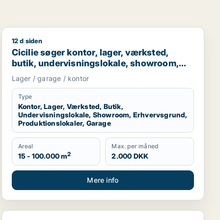
12 d siden
Frederiksberg eller Ørestad m.fl.
Cicilie søger kontor, lager, værksted, butik, undervisn
Cicilie søger kontor, lager, værksted,
butik, undervisningslokale, showroom,
erhvervsgrund, produktionslokaler eller
Lager / garage / kontor
garage til leje i Region Sjælland eller
Nordsjælland
Type
Kontor, Lager, Værksted, Butik,
Undervisningslokale, Showroom, Erhvervsgrund,
Produktionslokaler, Garage
Areal
Max. per måned
2
15 - 100.000 m
2.000 DKK
Mere info