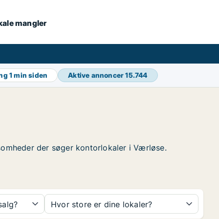
okale mangler
ing
1 min siden
Aktive annoncer
15.744
rksomheder der søger kontorlokaler i Værløse.
 salg?
Hvor store er dine lokaler?