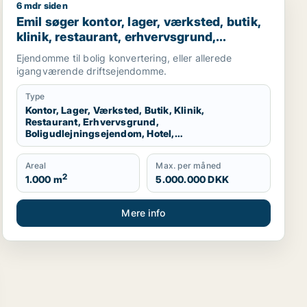
6 mdr siden
and, Roskilde eller Holbæk
Emil søger kontor, lager, værksted, butik, klinik, rest
Emil søger kontor, lager, værksted, butik,
klinik, restaurant, erhvervsgrund,
boligudlejningsejendom, hotel,
Ejendomme til bolig konvertering, eller allerede
produktionslokaler eller garage til salg i
igangværende driftsejendomme.
Nordsjælland
Type
Kontor, Lager, Værksted, Butik, Klinik,
Restaurant, Erhvervsgrund,
Boligudlejningsejendom, Hotel,
Produktionslokaler, Garage
Areal
Max. per måned
2
1.000 m
5.000.000 DKK
Mere info
staurant, erhvervsgrund, hotel eller produktionslokaler til 