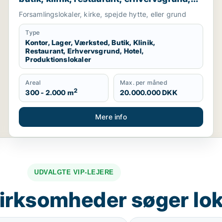
hotel eller produktionslokaler til salg i
Forsamlingslokaler, kirke, spejde hytte, eller grund
Herlev, Hillerød eller Værløse m.fl.
Type
Kontor, Lager, Værksted, Butik, Klinik,
Restaurant, Erhvervsgrund, Hotel,
Produktionslokaler
Areal
Max. per måned
2
300 - 2.000 m
20.000.000 DKK
Mere info
UDVALGTE VIP-LEJERE
irksomheder søger lok