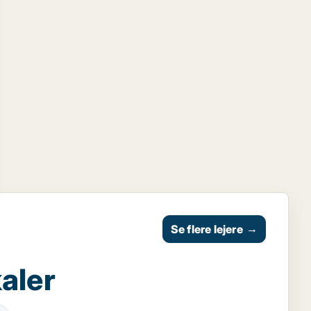
Se flere lejere
→
aler