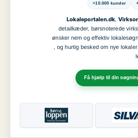
+10.000 kunder
Lokaleportalen.dk
Virkso
,
detailkæder, børsnoterede vir
ønsker nem og effektiv lokalesøg
, og hurtig besked om nye lokaler t
Få hjælp til din søgnin