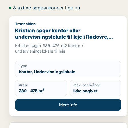
8 aktive søgeannoncer lige nu
1 mdr siden
Kristian søger kontor eller undervisningslokale til l
Kristian søger kontor eller
undervisningslokale til leje i Rødovre,
Brønshøj eller Herlev m.fl.
Kristian søger 389-475 m2 kontor /
undervisningslokale til leje
Type
Kontor, Undervisningslokale
Areal
Max. per måned
2
389 - 475 m
Ikke angivet
Mere info