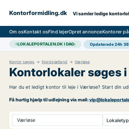
Kontorformidling.dk
Vi samler ledige kontorlok
Om os
Kontakt os
Find lejer
Opret annonce
Kontorer p
LOKALEPORTALEN.DK I DAG:
Opdaterede 24h
38
Kontor søges
Nordsjælland
Værløse
Kontorlokaler søges 
Har du et ledigt kontor til leje i Værløse? Start din 
Få hurtig hjælp til udlejning via mail:
vip@lokaleportal
Værløse
Lokaletyp