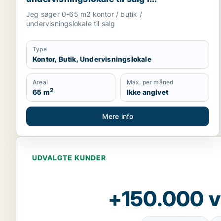
Storkøbenhavn, Nordsjælland eller Fyn
Jeg søger 0-65 m2 kontor / butik /
m.fl.
undervisningslokale til salg
Type
Kontor, Butik, Undervisningslokale
Areal
Max. per måned
2
65 m
Ikke angivet
Mere info
UDVALGTE KUNDER
+150.000 v