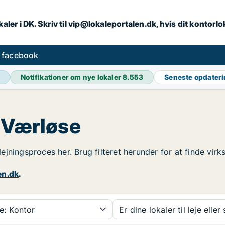
aler i DK. Skriv til vip@lokaleportalen.dk, hvis dit kontorl
å facebook
Notifikationer om nye lokaler
8.553
Seneste opdater
i Værløse
udlejningsproces her. Brug filteret herunder for at finde vi
en.dk
.
e:
Kontor
Er dine lokaler til leje eller