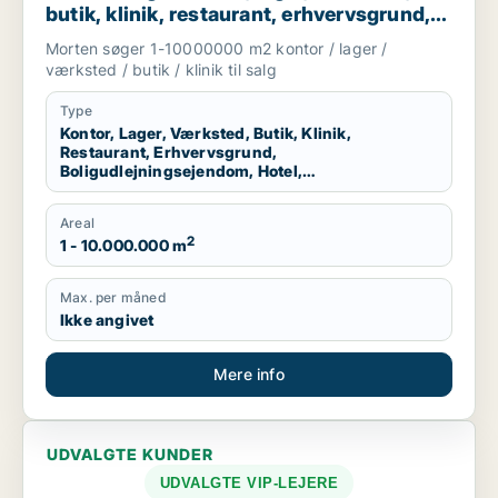
butik, klinik, restaurant, erhvervsgrund,
boligudlejningsejendom, hotel eller
Morten søger 1-10000000 m2 kontor / lager /
produktionslokaler til salg i Region
værksted / butik / klinik til salg
Nordjylland
Type
Kontor, Lager, Værksted, Butik, Klinik,
Restaurant, Erhvervsgrund,
Boligudlejningsejendom, Hotel,
Produktionslokaler
Areal
2
1 - 10.000.000 m
Max. per måned
Ikke angivet
Mere info
UDVALGTE KUNDER
UDVALGTE VIP-LEJERE