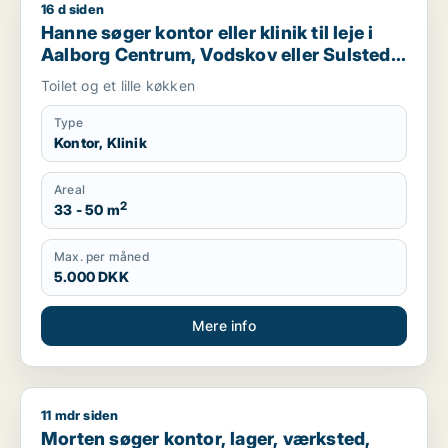
16 d siden
Hanne søger kontor eller klinik til leje i Aalborg Centrum, Vod
Hanne søger kontor eller klinik til leje i
Aalborg Centrum, Vodskov eller Sulsted
m.fl.
Toilet og et lille køkken
Type
Kontor, Klinik
Areal
2
33 - 50 m
Max. per måned
5.000 DKK
Mere info
11 mdr siden
Morten søger kontor, lager, værksted, butik, klinik, restauran
Morten søger kontor, lager, værksted,