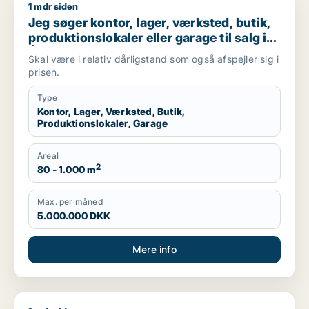
1 mdr siden
Jeg søger kontor, lager, værksted, butik, produktionslokaler e
Jeg søger kontor, lager, værksted, butik,
produktionslokaler eller garage til salg i
Århus
Skal være i relativ dårligstand som også afspejler sig i
prisen.
Type
Kontor, Lager, Værksted, Butik,
Produktionslokaler, Garage
Areal
2
80 - 1.000 m
Max. per måned
5.000.000 DKK
Mere info