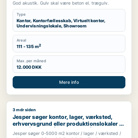
showroom til leje i Århus N, Århus V eller
God akustik. Gulv skal være beton el. trægulv.
Risskov m.fl.
Type
Kontor, Kontorfællesskab, Virtuelt kontor,
Undervisningslokale, Showroom
Areal
2
111 - 135 m
Max. per måned
12.000 DKK
Mere info
3 mdr siden
Jesper søger kontor, lager, værksted, erhvervsgrund eller prod
Jesper søger kontor, lager, værksted,
erhvervsgrund eller produktionslokaler til
salg i Århus C, Århus N eller Århus V m.fl.
Jesper søger 0-5000 m2 kontor / lager / værksted /