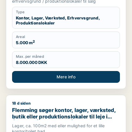
erhvervsgrund / produktionslokaler til salg
Type
Kontor, Lager, Værksted, Erhvervsgrund,
Produktionslokaler
Areal
2
5.000 m
Max. per måned
8.000.000 DKK
Mere info
18 d siden
Flemming søger kontor, lager, værksted, butik eller produktions
Flemming søger kontor, lager, værksted,
butik eller produktionslokaler til leje i
Århus N, Århus V eller Åbyhøj m.fl.
Lager, ca. 100m2 med eller mulighed for et lille
kontor/toilet,bad