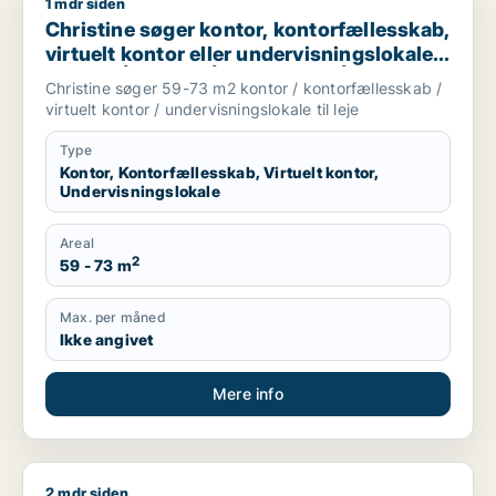
1 mdr siden
Christine søger kontor, kontorfællesskab, virtuelt kontor eller
Christine søger kontor, kontorfællesskab,
virtuelt kontor eller undervisningslokale
til leje i Århus C, Århus N eller Århus V
Christine søger 59-73 m2 kontor / kontorfællesskab /
m.fl.
virtuelt kontor / undervisningslokale til leje
Type
Kontor, Kontorfællesskab, Virtuelt kontor,
Undervisningslokale
Areal
2
59 - 73 m
Max. per måned
Ikke angivet
Mere info
2 mdr siden
Jeg søger kontor eller butik til salg i Tilst