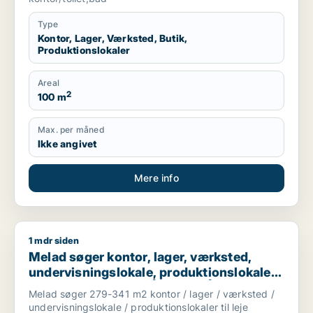
Type
Kontor, Lager, Værksted, Butik,
Produktionslokaler
Areal
2
100 m
Max. per måned
Ikke angivet
Mere info
1 mdr siden
Melad søger kontor, lager, værksted, undervisningslokale, prod
Melad søger kontor, lager, værksted,
undervisningslokale, produktionslokaler
eller garage til leje i Århus N, Århus V eller
Melad søger 279-341 m2 kontor / lager / værksted /
Brabrand m.fl.
undervisningslokale / produktionslokaler til leje