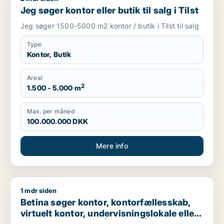
Jeg søger kontor eller butik til salg i Tilst
Jeg søger 1500-5000 m2 kontor / butik i Tilst til salg
Type
Kontor, Butik
Areal
2
1.500 - 5.000 m
Max. per måned
100.000.000 DKK
Mere info
1 mdr siden
Betina søger kontor, kontorfællesskab, virtuelt kontor, underv
Betina søger kontor, kontorfællesskab,
virtuelt kontor, undervisningslokale eller