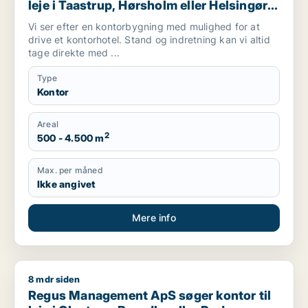
leje i Taastrup, Hørsholm eller Helsingør
m.fl.
Vi ser efter en kontorbygning med mulighed for at
drive et kontorhotel. Stand og indretning kan vi altid
tage direkte med ...
Type
Kontor
Areal
2
500 - 4.500 m
Max. per måned
Ikke angivet
Mere info
8 mdr siden
Regus Management ApS søger kontor til leje i Glostrup, Brøn
Regus Management ApS søger kontor til