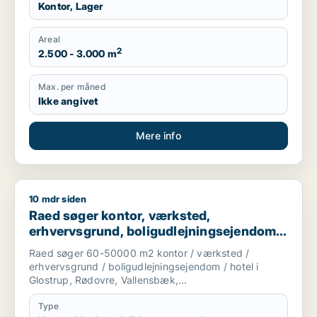
Kontor, Lager
Areal
2
2.500 - 3.000 m
Max. per måned
Ikke angivet
Mere info
10 mdr siden
Raed søger kontor, værksted, erhvervsgrund, boligudlejningsej
Raed søger kontor, værksted,
erhvervsgrund, boligudlejningsejendom,
hotel eller produktionslokaler til salg i
Raed søger 60-50000 m2 kontor / værksted /
Glostrup, Rødovre eller Vallensbæk m.fl.
erhvervsgrund / boligudlejningsejendom / hotel i
Glostrup, Rødovre, Vallensbæk,...
Type