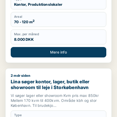
Kontor, Produktionslokaler
Areal
2
70 - 120 m
Max. per måned
8.000 DKK
Mere info
2 mdr siden
Lina søger kontor, lager, butik eller showroom til leje i Stor
Lina søger kontor, lager, butik eller
showroom til leje i Storkøbenhavn
Vi søger lager eller showroom Kvm pris max 850kr
Mellem 170 kvm til 400kvm. Område kbh og stor
København. Til brudekjo...
Type