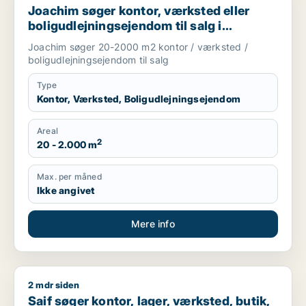
Joachim søger kontor, værksted eller
boligudlejningsejendom til salg i
Storkøbenhavn
Joachim søger 20-2000 m2 kontor / værksted /
boligudlejningsejendom til salg
Type
Kontor, Værksted, Boligudlejningsejendom
Areal
2
20 - 2.000 m
Max. per måned
Ikke angivet
Mere info
2 mdr siden
Saif søger kontor, lager, værksted, butik, klinik, restaurant
Saif søger kontor, lager, værksted, butik,