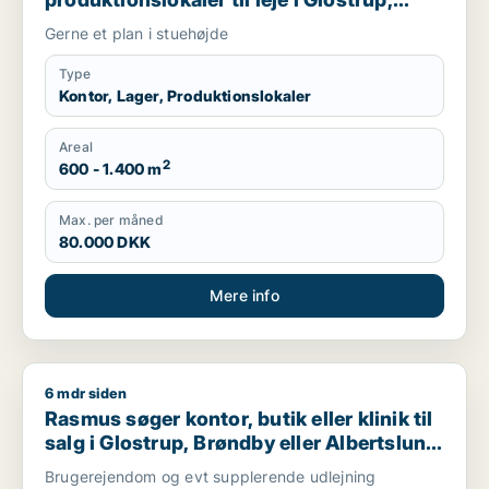
Rødovre eller Albertslund m.fl.
Gerne et plan i stuehøjde
Type
Kontor, Lager, Produktionslokaler
Areal
2
600 - 1.400 m
Max. per måned
80.000 DKK
Mere info
6 mdr siden
Rasmus søger kontor, butik eller klinik til salg i Glostrup, Brø
Rasmus søger kontor, butik eller klinik til
salg i Glostrup, Brøndby eller Albertslund
m.fl.
Brugerejendom og evt supplerende udlejning