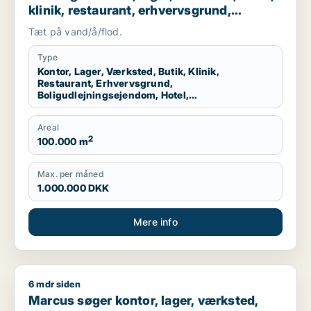
klinik, restaurant, erhvervsgrund,
boligudlejningsejendom, hotel,
Tæt på vand/å/flod.
produktionslokaler eller garage til salg i
Storkøbenhavn
Type
Kontor, Lager, Værksted, Butik, Klinik,
Restaurant, Erhvervsgrund,
Boligudlejningsejendom, Hotel,
Produktionslokaler, Garage
Areal
2
100.000 m
Max. per måned
1.000.000 DKK
Mere info
6 mdr siden
Marcus søger kontor, lager, værksted, butik, erhvervsgrund, 
Marcus søger kontor, lager, værksted,