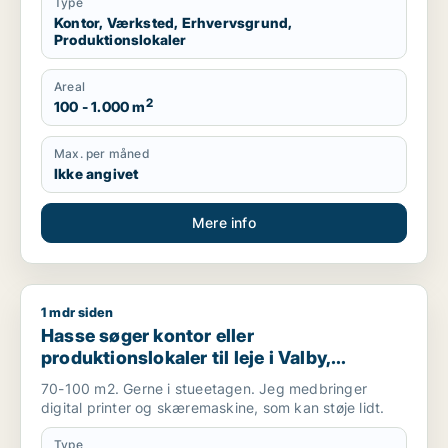
Type
Kontor, Værksted, Erhvervsgrund,
Produktionslokaler
Areal
2
100 - 1.000 m
Max. per måned
Ikke angivet
Mere info
1 mdr siden
Hasse søger kontor eller produktionslokaler til leje i Valby, A
Hasse søger kontor eller
produktionslokaler til leje i Valby,
Albertslund eller Vallensbæk m.fl.
70-100 m2. Gerne i stueetagen. Jeg medbringer
digital printer og skæremaskine, som kan støje lidt.
Type