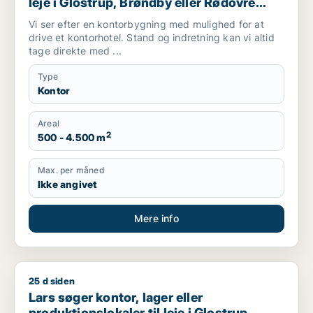
leje i Glostrup, Brøndby eller Rødovre
m.fl.
Vi ser efter en kontorbygning med mulighed for at
drive et kontorhotel. Stand og indretning kan vi altid
tage direkte med ...
Type
Kontor
Areal
2
500 - 4.500 m
Max. per måned
Ikke angivet
Mere info
25 d siden
Lars søger kontor, lager eller produktionslokaler til leje i Glo
Lars søger kontor, lager eller
produktionslokaler til leje i Glostrup,