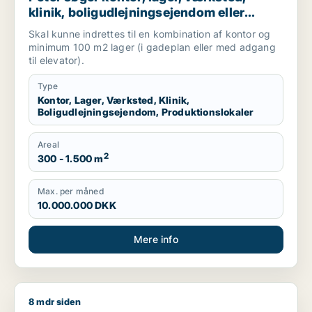
klinik, boligudlejningsejendom eller
produktionslokaler til salg i
Skal kunne indrettes til en kombination af kontor og
Frederiksberg, Østerbro eller Nordhavn
minimum 100 m2 lager (i gadeplan eller med adgang
m.fl.
til elevator).
Type
Kontor, Lager, Værksted, Klinik,
Boligudlejningsejendom, Produktionslokaler
Areal
2
300 - 1.500 m
Max. per måned
10.000.000 DKK
Mere info
8 mdr siden
Jeg søger kontor, butik eller undervisningslokale til salg i S