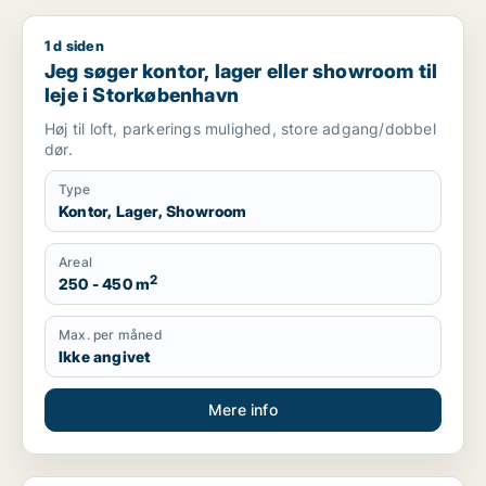
1 d siden
Jeg søger kontor, lager eller showroom til leje i Storkøbenha
Jeg søger kontor, lager eller showroom til
leje i Storkøbenhavn
Høj til loft, parkerings mulighed, store adgang/dobbel
dør.
Type
Kontor, Lager, Showroom
Areal
2
250 - 450 m
Max. per måned
Ikke angivet
Mere info