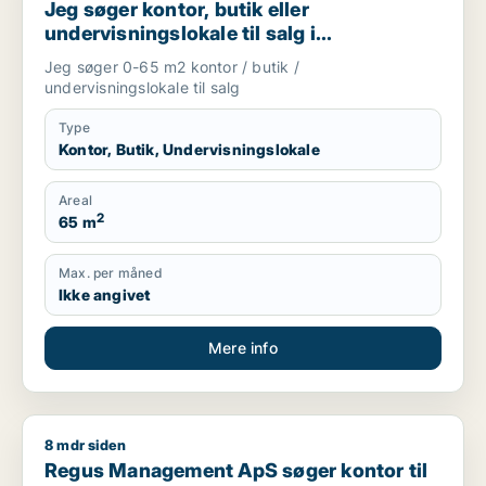
Jeg søger kontor, butik eller
undervisningslokale til salg i
Storkøbenhavn, Nordsjælland eller Fyn
Jeg søger 0-65 m2 kontor / butik /
m.fl.
undervisningslokale til salg
Type
Kontor, Butik, Undervisningslokale
Areal
2
65 m
Max. per måned
Ikke angivet
Mere info
8 mdr siden
Regus Management ApS søger kontor til leje i Taastrup, Hørsh
Regus Management ApS søger kontor til