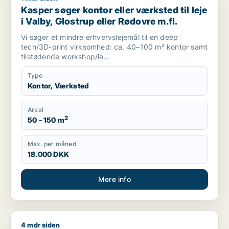
Kasper søger kontor eller værksted til leje
i Valby, Glostrup eller Rødovre m.fl.
Vi søger et mindre erhvervslejemål til en deep
tech/3D-print virksomhed: ca. 40–100 m² kontor samt
tilstødende workshop/la...
Type
Kontor, Værksted
Areal
2
50 - 150 m
Max. per måned
18.000 DKK
Mere info
4 mdr siden
Joachim søger kontor, værksted eller boligudlejningsejendom