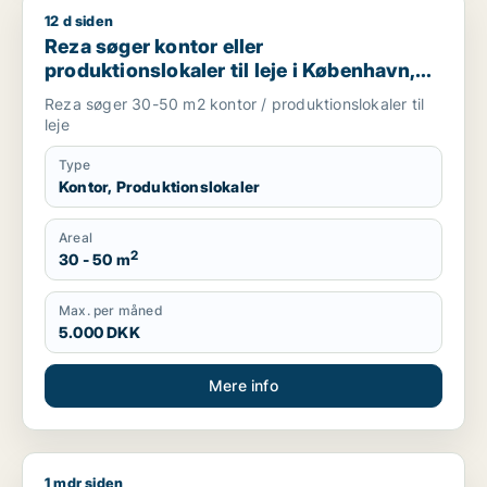
12 d siden
Reza søger kontor eller produktionslokaler til leje i Københav
Reza søger kontor eller
produktionslokaler til leje i København,
Frederiksberg eller Ørestad m.fl.
Reza søger 30-50 m2 kontor / produktionslokaler til
leje
Type
Kontor, Produktionslokaler
Areal
2
30 - 50 m
Max. per måned
5.000 DKK
Mere info
1 mdr siden
Kasper søger kontor eller værksted til leje i Valby, Glostrup e