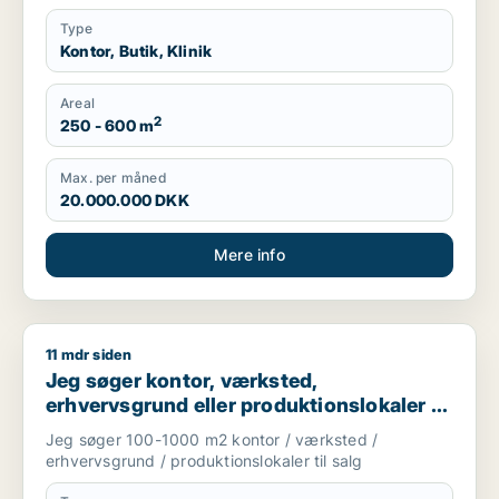
Type
Kontor, Butik, Klinik
Areal
2
250 - 600 m
Max. per måned
20.000.000 DKK
Mere info
11 mdr siden
Jeg søger kontor, værksted, erhvervsgrund eller produktionsl
Jeg søger kontor, værksted,
erhvervsgrund eller produktionslokaler til
salg i Storkøbenhavn
Jeg søger 100-1000 m2 kontor / værksted /
erhvervsgrund / produktionslokaler til salg