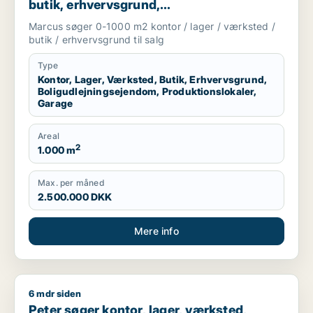
butik, erhvervsgrund,
boligudlejningsejendom,
Marcus søger 0-1000 m2 kontor / lager / værksted /
produktionslokaler eller garage til salg i
butik / erhvervsgrund til salg
Storkøbenhavn
Type
Kontor, Lager, Værksted, Butik, Erhvervsgrund,
Boligudlejningsejendom, Produktionslokaler,
Garage
Areal
2
1.000 m
Max. per måned
2.500.000 DKK
Mere info
6 mdr siden
Peter søger kontor, lager, værksted, klinik, boligudlejningsej
Peter søger kontor, lager, værksted,