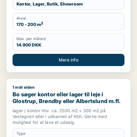
Kontor, Lager, Butik, Showroom
Areal
2
170 - 200 m
Max. per måned
14.900 DKK
Mere info
1 mdr siden
Bo søger kontor eller lager til leje i Glostrup, Brøndby eller Al
Bo søger kontor eller lager til leje i
Glostrup, Brøndby eller Albertslund m.fl.
lager / kontor hhv. ca. 2500 m2 + 300 m2 på
Vestegnen eller i udkanten af Kbh. Gerne med
mulighed for at lave et udsalg.
Type