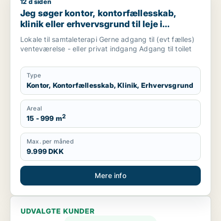
12 d siden
Jeg søger kontor, kontorfællesskab, klinik eller erhvervsgrund
Jeg søger kontor, kontorfællesskab,
klinik eller erhvervsgrund til leje i
Herning, Sunds eller Aulum
Lokale til samtaleterapi Gerne adgang til (evt fælles)
venteværelse - eller privat indgang Adgang til toilet
Type
Kontor, Kontorfællesskab, Klinik, Erhvervsgrund
Areal
2
15 - 999 m
Max. per måned
9.999 DKK
Mere info
UDVALGTE KUNDER