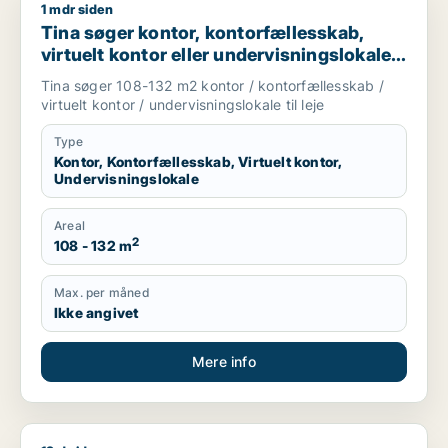
1 mdr siden
Tina søger kontor, kontorfællesskab, virtuelt kontor eller und
Tina søger kontor, kontorfællesskab,
virtuelt kontor eller undervisningslokale
til leje i Videbæk, Kibæk eller Brande m.fl.
Tina søger 108-132 m2 kontor / kontorfællesskab /
virtuelt kontor / undervisningslokale til leje
Type
Kontor, Kontorfællesskab, Virtuelt kontor,
Undervisningslokale
Areal
2
108 - 132 m
Max. per måned
Ikke angivet
Mere info