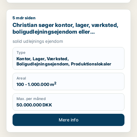
5 mdr siden
Christian søger kontor, lager, værksted, boligudlejningsejend
Christian søger kontor, lager, værksted,
boligudlejningsejendom eller
produktionslokaler til salg i Nordsjælland,
solid udlejnings ejendom
Roskilde eller Holbæk
Type
Kontor, Lager, Værksted,
Boligudlejningsejendom, Produktionslokaler
Areal
2
100 - 1.000.000 m
Max. per måned
50.000.000 DKK
Mere info