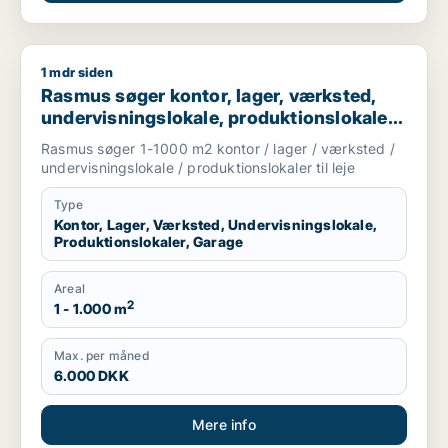
1 mdr siden
Rasmus søger kontor, lager, værksted, undervisningslokale, pr
Rasmus søger kontor, lager, værksted,
undervisningslokale, produktionslokaler
eller garage til leje i Slangerup,
Rasmus søger 1-1000 m2 kontor / lager / værksted /
Frederikssund eller Ølstykke m.fl.
undervisningslokale / produktionslokaler til leje
Type
Kontor, Lager, Værksted, Undervisningslokale,
Produktionslokaler, Garage
Areal
2
1 - 1.000 m
Max. per måned
6.000 DKK
Mere info