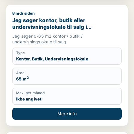
8 mdr siden
Jeg søger kontor, butik eller undervisningslokale til salg i S
Jeg søger kontor, butik eller
undervisningslokale til salg i
Storkøbenhavn, Nordsjælland eller Fyn
Jeg søger 0-65 m2 kontor / butik /
m.fl.
undervisningslokale til salg
Type
Kontor, Butik, Undervisningslokale
Areal
2
65 m
Max. per måned
Ikke angivet
Mere info