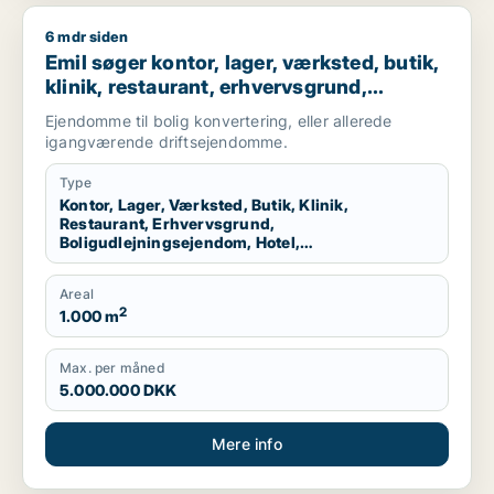
6 mdr siden
Emil søger kontor, lager, værksted, butik, klinik, restaurant,
Emil søger kontor, lager, værksted, butik,
klinik, restaurant, erhvervsgrund,
boligudlejningsejendom, hotel,
Ejendomme til bolig konvertering, eller allerede
produktionslokaler eller garage til salg i
igangværende driftsejendomme.
Nordsjælland
Type
Kontor, Lager, Værksted, Butik, Klinik,
Restaurant, Erhvervsgrund,
Boligudlejningsejendom, Hotel,
Produktionslokaler, Garage
Areal
2
1.000 m
Max. per måned
5.000.000 DKK
Mere info