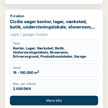
11 d siden
Cicilie søger kontor, lager, værksted, butik, undervisningslo
Cicilie søger kontor, lager, værksted,
butik, undervisningslokale, showroom,
erhvervsgrund, produktionslokaler eller
Lager / garage / kontor
garage til leje i Region Sjælland eller
Nordsjælland
Type
Kontor, Lager, Værksted, Butik,
Undervisningslokale, Showroom,
Erhvervsgrund, Produktionslokaler, Garage
Areal
2
15 - 100.000 m
Max. per måned
2.000 DKK
Mere info