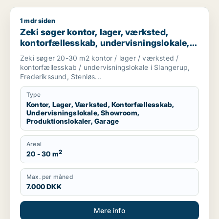
1 mdr siden
Zeki søger kontor, lager, værksted, kontorfællesskab, undervi
Zeki søger kontor, lager, værksted,
kontorfællesskab, undervisningslokale,
showroom, produktionslokaler eller
Zeki søger 20-30 m2 kontor / lager / værksted /
garage til leje i Slangerup, Frederikssund
kontorfællesskab / undervisningslokale i Slangerup,
eller Stenløse m.fl.
Frederikssund, Stenløs...
Type
Kontor, Lager, Værksted, Kontorfællesskab,
Undervisningslokale, Showroom,
Produktionslokaler, Garage
Areal
2
20 - 30 m
Max. per måned
7.000 DKK
Mere info