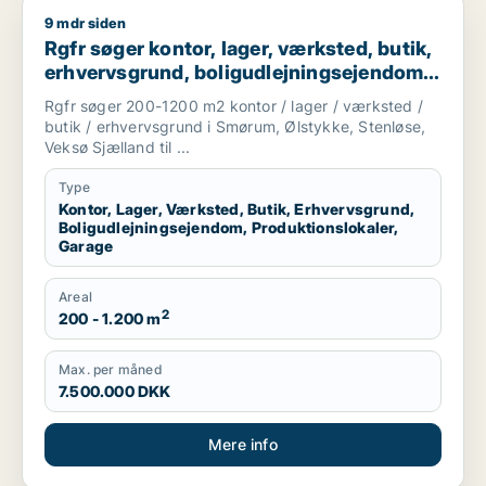
9 mdr siden
Rgfr søger kontor, lager, værksted, butik, erhvervsgrund, bol
Rgfr søger kontor, lager, værksted, butik,
erhvervsgrund, boligudlejningsejendom,
produktionslokaler eller garage til salg i
Rgfr søger 200-1200 m2 kontor / lager / værksted /
Egedal
butik / erhvervsgrund i Smørum, Ølstykke, Stenløse,
Veksø Sjælland til ...
Type
Kontor, Lager, Værksted, Butik, Erhvervsgrund,
Boligudlejningsejendom, Produktionslokaler,
Garage
Areal
2
200 - 1.200 m
Max. per måned
7.500.000 DKK
Mere info